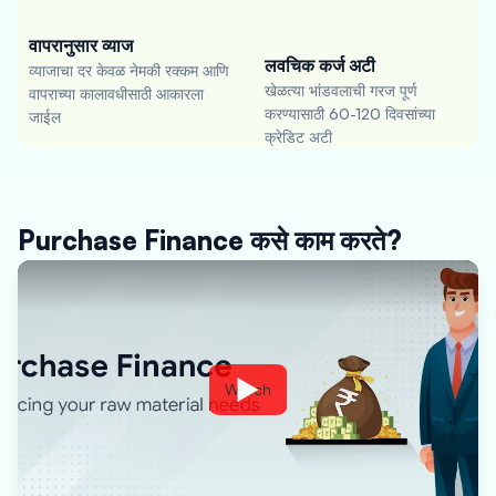
वापरानुसार व्याज
लवचिक कर्ज अटी
व्याजाचा दर केवळ नेमकी रक्कम आणि
खेळत्या भांडवलाची गरज पूर्ण
वापराच्या कालावधीसाठी आकारला
करण्यासाठी 60-120 दिवसांच्या
जाईल
क्रेडिट अटी
Purchase Finance कसे काम करते?
Watch