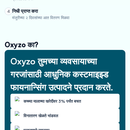
निधी प्राप्त करा
4
मंजुरीच्या २ दिवसांच्या आत वितरण मिळवा
Oxyzo का?
Oxyzo तुमच्या व्यवसायाच्या
गरजांसाठी आधुनिक कस्टमाइझ्ड
फायनान्सिंग उत्पादने प्रदान करते.
कच्च्या मालाच्या खरेदीवर 3% पर्यंत बचत
विनातारण खेळते भांडवल