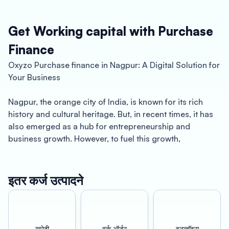
Get Working capital with Purchase
Finance
Oxyzo Purchase finance in Nagpur: A Digital Solution for
Your Business
Nagpur, the orange city of India, is known for its rich
history and cultural heritage. But, in recent times, it has
also emerged as a hub for entrepreneurship and
business growth. However, to fuel this growth,
businesses require access to credit and financing
options. This is where Oxyzo Purchase finance comes in
as a game-changer for businesses in Nagpur.
इतर कर्ज उत्पादने
Cheaper Procurement: Oxyzo Purchase finance enables
businesses to procure raw materials, inventory, and
other inputs at a much lower cost. With the help of this
खरेदी
वर्क ऑर्डर
इनव्हॉइस