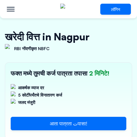
लॉगिन
खरेदी वित्त in Nagpur
RBI नोंदणीकृत NBFC
फक्त मध्ये तुमची कर्ज पात्रता तपासा
2 मिनिटे!
आकर्षक व्याज दर
5 कोटींपर्यंतचे विनातारण कर्ज
जलद मंजुरी
आता पात्रता تपासा!