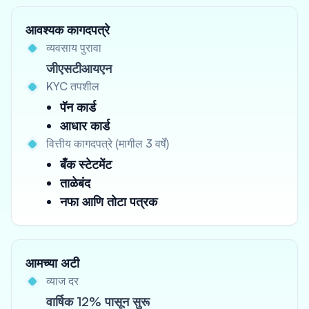
आवश्यक कागदपत्रे
व्यवसाय पुरावा
जीएसटीआयएन
KYC तपशील
पॅन कार्ड
आधार कार्ड
वित्तीय कागदपत्रे (मागील 3 वर्षे)
बँक स्टेटमेंट
ताळेबंद
नफा आणि तोटा पत्रक
आमच्या अटी
व्याज दर
वार्षिक 12% पासून सुरू