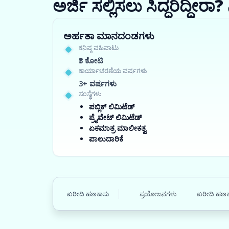
ಅರ್ಜಿ ಸಲ್ಲಿಸಲು ಸಿದ್ಧರಿದ್ದೀ
ಅರ್ಹತಾ ಮಾನದಂಡಗಳು
ಕನಿಷ್ಠ ವಹಿವಾಟು
₹3 ಕೋಟಿ
ಕಾರ್ಯಾಚರಣೆಯ ವರ್ಷಗಳು
3+ ವರ್ಷಗಳು
ಸಂಸ್ಥೆಗಳು
ಪಬ್ಲಿಕ್ ಲಿಮಿಟೆಡ್
ಪ್ರೈವೇಟ್ ಲಿಮಿಟೆಡ್
ಏಕಮಾತ್ರ ಮಾಲೀಕತ್ವ
ಪಾಲುದಾರಿಕೆ
ಖರೀದಿ ಹಣಕಾಸು
ಪ್ರಯೋಜನಗಳು
ಖರೀದಿ ಹಣಕಾ