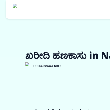
ಖರೀದಿ ಹಣಕಾಸು in 
RBI ನೋಂದಾಯಿತ NBFC