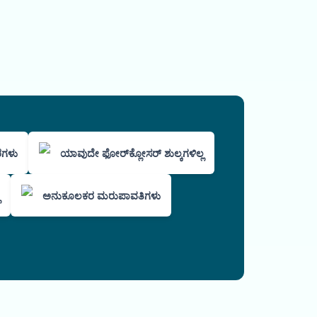
ರಗಳು
ಯಾವುದೇ ಫೋರ್‌ಕ್ಲೋಸರ್ ಶುಲ್ಕಗಳಿಲ್ಲ
ಅನುಕೂಲಕರ ಮರುಪಾವತಿಗಳು