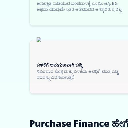
ಅಸುರಕ್ಷಿತ ದುಡಿಯುವ ಬಂಡವಾಳಕ್ಕೆ ಭೂಮಿ, ಆಸ್ತಿ, BG
ಅಥವಾ ಯಾವುದೇ ಇತರ ಅಡಮಾನದ ಅಗತ್ಯವಿರುವುದಿಲ್ಲ
ಬಳಕೆಗೆ ಅನುಗುಣವಾಗಿ ಬಡ್ಡಿ
ನಿಖರವಾದ ಮೊತ್ತ ಮತ್ತು ಬಳಕೆಯ ಅವಧಿಗೆ ಮಾತ್ರ ಬಡ್ಡಿ
ದರವನ್ನು ವಿಧಿಸಲಾಗುತ್ತದೆ
Purchase Finance ಹೇಗೆ 