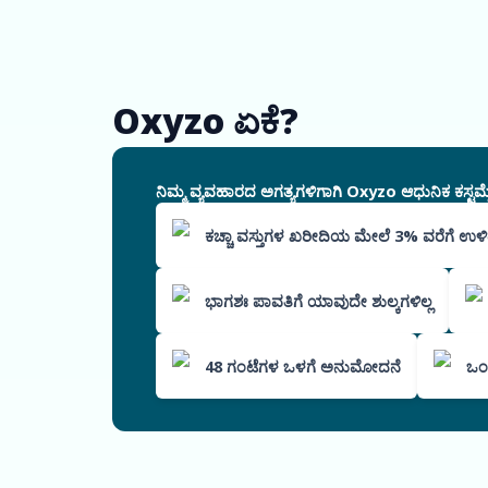
Oxyzo ಏಕೆ?
ನಿಮ್ಮ ವ್ಯವಹಾರದ ಅಗತ್ಯಗಳಿಗಾಗಿ Oxyzo ಆಧುನಿಕ ಕಸ್ಟಮೈ
ಕಚ್ಚಾ ವಸ್ತುಗಳ ಖರೀದಿಯ ಮೇಲೆ 3% ವರೆಗೆ ಉ
ಭಾಗಶಃ ಪಾವತಿಗೆ ಯಾವುದೇ ಶುಲ್ಕಗಳಿಲ್ಲ
48 ಗಂಟೆಗಳ ಒಳಗೆ ಅನುಮೋದನೆ
ಒಂದ