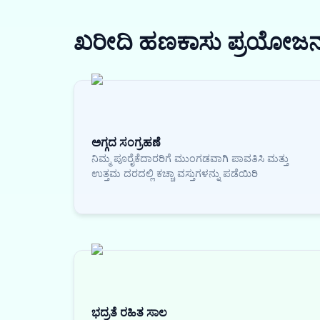
ಖರೀದಿ ಹಣಕಾಸು
ಪ್ರಯೋಜ
ಅಗ್ಗದ ಸಂಗ್ರಹಣೆ
ನಿಮ್ಮ ಪೂರೈಕೆದಾರರಿಗೆ ಮುಂಗಡವಾಗಿ ಪಾವತಿಸಿ ಮತ್ತು
ಉತ್ತಮ ದರದಲ್ಲಿ ಕಚ್ಚಾ ವಸ್ತುಗಳನ್ನು ಪಡೆಯಿರಿ
ಭದ್ರತೆ ರಹಿತ ಸಾಲ