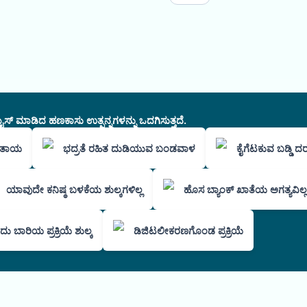
ಸ್ ಮಾಡಿದ ಹಣಕಾಸು ಉತ್ಪನ್ನಗಳನ್ನು ಒದಗಿಸುತ್ತದೆ.
ಳಿತಾಯ
ಭದ್ರತೆ ರಹಿತ ದುಡಿಯುವ ಬಂಡವಾಳ
ಕೈಗೆಟಕುವ ಬಡ್ಡಿ ದ
ಯಾವುದೇ ಕನಿಷ್ಠ ಬಳಕೆಯ ಶುಲ್ಕಗಳಿಲ್ಲ
ಹೊಸ ಬ್ಯಾಂಕ್ ಖಾತೆಯ ಅಗತ್ಯವಿಲ್ಲ
ು ಬಾರಿಯ ಪ್ರಕ್ರಿಯೆ ಶುಲ್ಕ
ಡಿಜಿಟಲೀಕರಣಗೊಂಡ ಪ್ರಕ್ರಿಯೆ