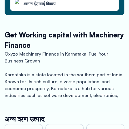
आसान ईएमआई विकल्प
Get Working capital with Machinery
Finance
Oxyzo Machinery Finance in Karnataka: Fuel Your
Business Growth
Karnataka is a state located in the southern part of India.
Known for its rich culture, diverse population, and
economic prosperity, Karnataka is a hub for various
industries such as software development, electronics,
manufacturing, and agriculture. The state’s capital,
Bengaluru, is often referred to as the “Silicon Valley of
India” due to its thriving IT sector. The state also boasts
अन्य ऋण उत्पाद
of a robust infrastructure, with several ports, airports,