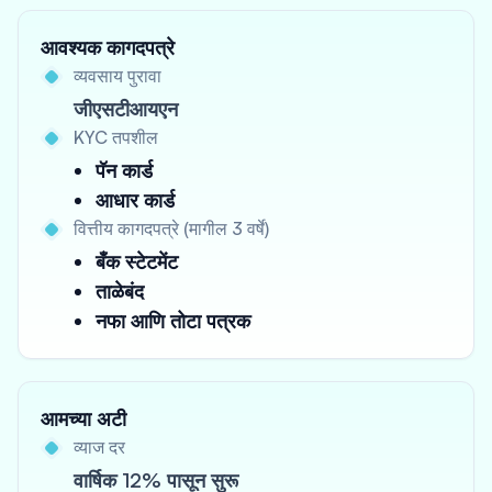
आवश्यक कागदपत्रे
व्यवसाय पुरावा
जीएसटीआयएन
KYC तपशील
पॅन कार्ड
आधार कार्ड
वित्तीय कागदपत्रे (मागील 3 वर्षे)
बँक स्टेटमेंट
ताळेबंद
नफा आणि तोटा पत्रक
आमच्या अटी
व्याज दर
वार्षिक 12% पासून सुरू