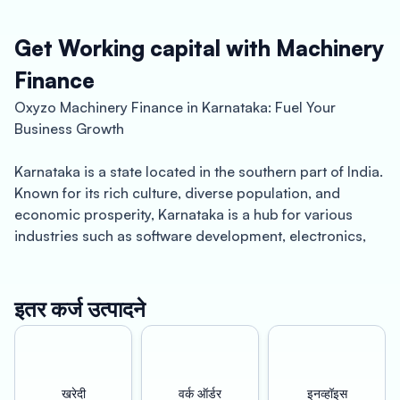
Get Working capital with Machinery
Finance
Oxyzo Machinery Finance in Karnataka: Fuel Your
Business Growth
Karnataka is a state located in the southern part of India.
Known for its rich culture, diverse population, and
economic prosperity, Karnataka is a hub for various
industries such as software development, electronics,
manufacturing, and agriculture. The state’s capital,
Bengaluru, is often referred to as the “Silicon Valley of
India” due to its thriving IT sector. The state also boasts
इतर कर्ज उत्पादने
of a robust infrastructure, with several ports, airports,
and highways connecting it to different parts of the
country.
खरेदी
वर्क ऑर्डर
इनव्हॉइस