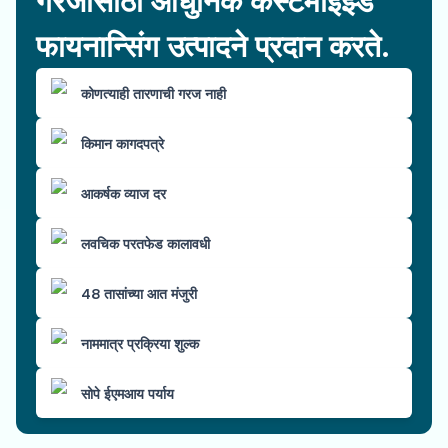
गरजांसाठी आधुनिक कस्टमाइझ्ड
फायनान्सिंग उत्पादने प्रदान करते.
कोणत्याही तारणाची गरज नाही
किमान कागदपत्रे
आकर्षक व्याज दर
लवचिक परतफेड कालावधी
48 तासांच्या आत मंजुरी
नाममात्र प्रक्रिया शुल्क
सोपे ईएमआय पर्याय