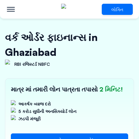
લોગિન
વર્ક ઓર્ડર ફાઇનાન્સ in
Ghaziabad
RBI રજિસ્ટર્ડ NBFC
માત્ર માં તમારી લોન પાત્રતા તપાસો
2 મિનિટ!
આકર્ષક વ્યાજ દરો
5 કરોડ સુધીની અનસિક્યોર્ડ લોન
ઝડપી મંજૂરી