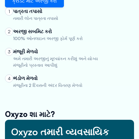
ક્રેડિટ માટે અરજી કરો
પાત્રતા તપાસો
1
તમારી લોન પાત્રતા તપાસો
અરજી સબમિટ કરો
2
100% ઓનલાઇન અરજી ફોર્મ પૂર્ણ કરો
મંજૂરી મેળવો
3
અમે તમારી અરજીનું મૂલ્યાંકન કરીશું અને યોગ્ય
મંજૂરીનો પ્રસ્તાવ આપીશું
ભંડોળ મેળવો
4
મંજૂરીના 2 દિવસની અંદર વિતરણ મેળવો
Oxyzo શા માટે?
Oxyzo તમારી વ્યવસાયિક