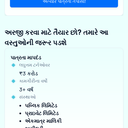
અત્યારે પાત્રતા તપાસો!
અરજી કરવા માટે તૈયાર છો? તમારે આ
વસ્તુઓની જરૂર પડશે
પાત્રતા માપદંડ
લઘુત્તમ ટર્નઓવર
₹3 કરોડ
કામગીરીના વર્ષો
3+ વર્ષ
સંસ્થાઓ
પબ્લિક લિમિટેડ
પ્રાઇવેટ લિમિટેડ
એકમાત્ર માલિકી