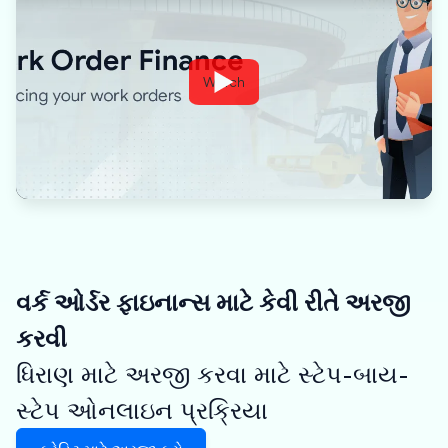
Watch
વર્ક ઓર્ડર ફાઇનાન્સ માટે કેવી રીતે અરજી
કરવી
ધિરાણ માટે અરજી કરવા માટે સ્ટેપ-બાય-
સ્ટેપ ઓનલાઇન પ્રક્રિયા