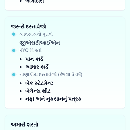
ભાગીદારી
જરૂરી દસ્તાવેજો
વ્યવસાયનો પુરાવો
જીએસટીઆઈએન
KYC વિગતો
પાન કાર્ડ
આધાર કાર્ડ
નાણાકીય દસ્તાવેજો (છેલ્લા 3 વર્ષ)
બેંક સ્ટેટમેન્ટ
બેલેન્સ શીટ
નફા અને નુકસાનનું પત્રક
અમારી શરતો