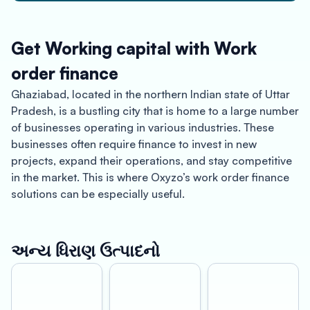
Get Working capital with Work
order finance
Ghaziabad, located in the northern Indian state of Uttar
Pradesh, is a bustling city that is home to a large number
of businesses operating in various industries. These
businesses often require finance to invest in new
projects, expand their operations, and stay competitive
in the market. This is where Oxyzo’s work order finance
solutions can be especially useful.
One of the primary benefits of Oxyzo’s work order
finance services is the ability to disburse funds quickly.
Traditional lenders often take weeks or even months to
અન્ય ધિરાણ ઉત્પાદનો
approve loan applications and disburse funds, which
can be a major obstacle for businesses in Ghaziabad
that need fast access to finance to pay suppliers,