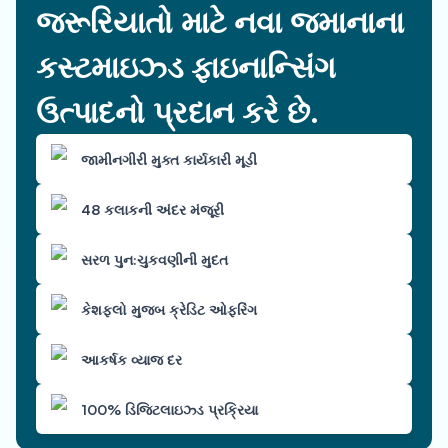
જરૂરિયાતો માટે નવા જમાનાના
કસ્ટમાઇઝ્ડ ફાઇનાન્સિંગ
ઉત્પાદનો પ્રદાન કરે છે.
જામીનગીરી મુક્ત કાર્યકારી મૂડી
48 કલાકની અંદર મંજૂરી
સરળ પુન:ચુકવણીની મુદત
કેશફ્લો મુજબ ક્રેડિટ ઓફરિંગ
આકર્ષક વ્યાજ દર
100% ડિજિટલાઇઝ્ડ પ્રક્રિયા