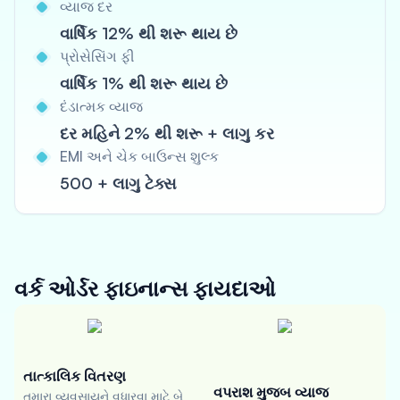
વ્યાજ દર
વાર્ષિક 12% થી શરૂ થાય છે
પ્રોસેસિંગ ફી
વાર્ષિક 1% થી શરૂ થાય છે
દંડાત્મક વ્યાજ
દર મહિને 2% થી શરૂ + લાગુ કર
EMI અને ચેક બાઉન્સ શુલ્ક
500 + લાગુ ટેક્સ
વર્ક ઓર્ડર ફાઇનાન્સ
ફાયદાઓ
તાત્કાલિક વિતરણ
વપરાશ મુજબ વ્યાજ
તમારા વ્યવસાયને વધારવા માટે બે