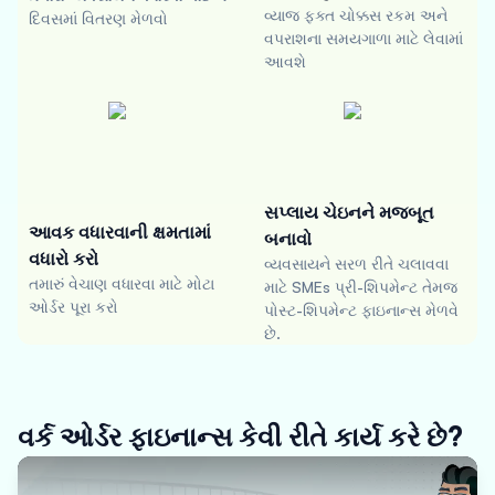
વ્યાજ ફક્ત ચોક્કસ રકમ અને
દિવસમાં વિતરણ મેળવો
વપરાશના સમયગાળા માટે લેવામાં
આવશે
સપ્લાય ચેઇનને મજબૂત
આવક વધારવાની ક્ષમતામાં
બનાવો
વધારો કરો
વ્યવસાયને સરળ રીતે ચલાવવા
તમારું વેચાણ વધારવા માટે મોટા
માટે SMEs પ્રી-શિપમેન્ટ તેમજ
ઓર્ડર પૂરા કરો
પોસ્ટ-શિપમેન્ટ ફાઇનાન્સ મેળવે
છે.
વર્ક ઓર્ડર ફાઇનાન્સ કેવી રીતે કાર્ય કરે છે?