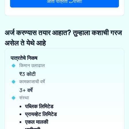
आता पात्रता تपासा!
अर्ज करण्यास तयार आहात? तुम्हाला कशाची गरज
असेल ते येथे आहे
पात्रतेचे निकष
किमान उलाढाल
₹3 कोटी
कामकाजाची वर्षे
3+ वर्षे
संस्था
पब्लिक लिमिटेड
प्रायव्हेट लिमिटेड
एकल मालकी