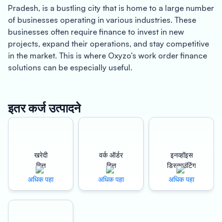
Pradesh, is a bustling city that is home to a large number
of businesses operating in various industries. These
businesses often require finance to invest in new
projects, expand their operations, and stay competitive
in the market. This is where Oxyzo’s work order finance
solutions can be especially useful.
One of the primary benefits of Oxyzo’s work order
finance services is the ability to disburse funds quickly.
Traditional lenders often take weeks or even months to
इतर कर्ज उत्पादने
approve loan applications and disburse funds, which
can be a major obstacle for businesses in Ghaziabad
that need fast access to finance to pay suppliers,
manage working capital, or invest in new projects.
खरेदी
वर्क ऑर्डर
इनव्हॉइस
Oxyzo’s advanced technology and data analytics can
वित्त
वित्त
डिस्काउंटिंग
evaluate a business’s creditworthiness and disburse
अधिक पहा
अधिक पहा
अधिक पहा
funds within hours of approval, allowing businesses to
stay agile and responsive in a rapidly changing business
environment.