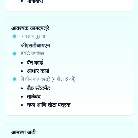
भागीदारी
आवश्यक कागदपत्रे
व्यवसाय पुरावा
जीएसटीआयएन
KYC तपशील
पॅन कार्ड
आधार कार्ड
वित्तीय कागदपत्रे (मागील 3 वर्षे)
बँक स्टेटमेंट
ताळेबंद
नफा आणि तोटा पत्रक
आमच्या अटी