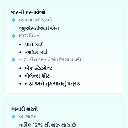
જરૂરી દસ્તાવેજો
વ્યવસાયનો પુરાવો
જીએસટીઆઈએન
KYC વિગતો
પાન કાર્ડ
આધાર કાર્ડ
નાણાકીય દસ્તાવેજો (છેલ્લા 3 વર્ષ)
બેંક સ્ટેટમેન્ટ
બેલેન્સ શીટ
નફા અને નુકસાનનું પત્રક
અમારી શરતો
વ્યાજ દર
વાર્ષિક 12% થી શરૂ થાય છે