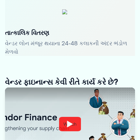
તાત્કાલિક વિતરણ
વેન્ડર લોન મંજૂર થયાના 24-48 કલાકની અંદર ભંડોળ
મેળવો
વેન્ડર ફાઇનાન્સ કેવી રીતે કાર્ય કરે છે?
Watch