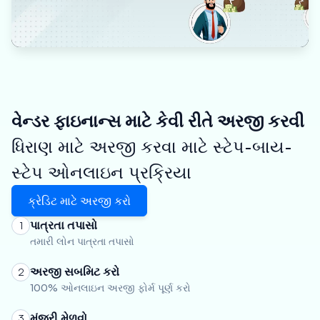
વેન્ડર ફાઇનાન્સ માટે કેવી રીતે અરજી કરવી
ધિરાણ માટે અરજી કરવા માટે સ્ટેપ-બાય-
સ્ટેપ ઓનલાઇન પ્રક્રિયા
ક્રેડિટ માટે અરજી કરો
પાત્રતા તપાસો
1
તમારી લોન પાત્રતા તપાસો
અરજી સબમિટ કરો
2
100% ઓનલાઇન અરજી ફોર્મ પૂર્ણ કરો
મંજૂરી મેળવો
3