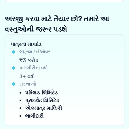
અરજી કરવા માટે તૈયાર છો? તમારે આ
વસ્તુઓની જરૂર પડશે
પાત્રતા માપદંડ
લઘુત્તમ ટર્નઓવર
₹3 કરોડ
કામગીરીના વર્ષો
3+ વર્ષ
સંસ્થાઓ
પબ્લિક લિમિટેડ
પ્રાઇવેટ લિમિટેડ
એકમાત્ર માલિકી
ભાગીદારી