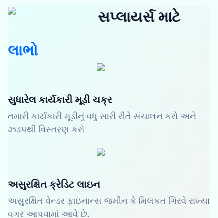
સપ્લાયર્સ માટે
લાભો
સુધારેલ કાર્યકારી મૂડી ચક્ર
તમારી કાર્યકારી મૂડીનું વધુ સારી રીતે સંચાલન કરો અને
ઝડપથી વિસ્તરણ કરો
અસુરક્ષિત ક્રેડિટ લાઇન
અસુરક્ષિત વેન્ડર ફાઇનાન્સ જમીન કે મિલકત ગિરવે રાખ્યા
વગર આપવામાં આવે છે.