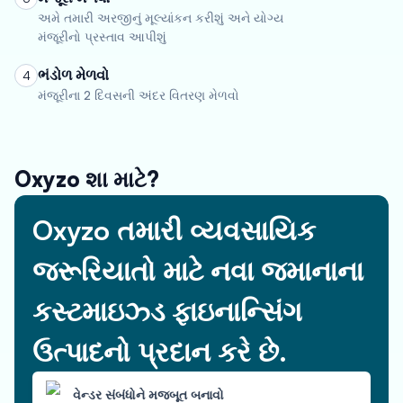
અમે તમારી અરજીનું મૂલ્યાંકન કરીશું અને યોગ્ય
મંજૂરીનો પ્રસ્તાવ આપીશું
ભંડોળ મેળવો
4
મંજૂરીના 2 દિવસની અંદર વિતરણ મેળવો
Oxyzo શા માટે?
Oxyzo તમારી વ્યવસાયિક
જરૂરિયાતો માટે નવા જમાનાના
કસ્ટમાઇઝ્ડ ફાઇનાન્સિંગ
ઉત્પાદનો પ્રદાન કરે છે.
વેન્ડર સંબંધોને મજબૂત બનાવો