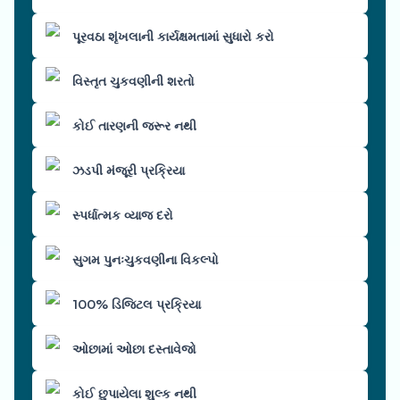
પૂરવઠા શૃંખલાની કાર્યક્ષમતામાં સુધારો કરો
વિસ્તૃત ચુકવણીની શરતો
કોઈ તારણની જરૂર નથી
ઝડપી મંજૂરી પ્રક્રિયા
સ્પર્ધાત્મક વ્યાજ દરો
સુગમ પુનઃચુકવણીના વિકલ્પો
100% ડિજિટલ પ્રક્રિયા
ઓછામાં ઓછા દસ્તાવેજો
કોઈ છુપાયેલા શુલ્ક નથી