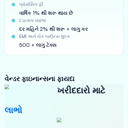
પ્રોસેસિંગ ફી
વાર્ષિક 1% થી શરૂ થાય છે
દંડાત્મક વ્યાજ
દર મહિને 2% થી શરૂ + લાગુ કર
EMI અને ચેક બાઉન્સ શુલ્ક
500 + લાગુ ટેક્સ
વેન્ડર ફાઇનાન્સના ફાયદા
ખરીદદારો માટે
લાભો