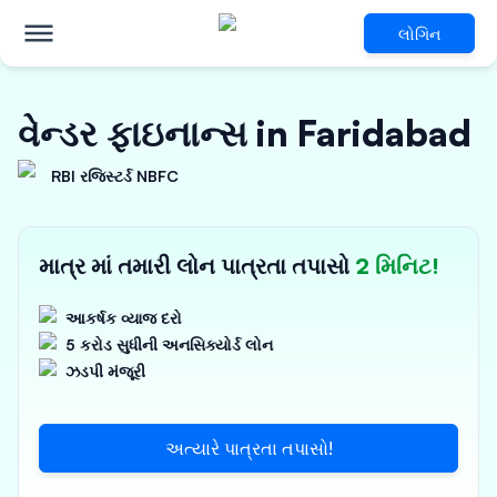
લોગિન
વેન્ડર ફાઇનાન્સ in Faridabad
RBI રજિસ્ટર્ડ NBFC
માત્ર માં તમારી લોન પાત્રતા તપાસો
2 મિનિટ!
આકર્ષક વ્યાજ દરો
5 કરોડ સુધીની અનસિક્યોર્ડ લોન
ઝડપી મંજૂરી
અત્યારે પાત્રતા તપાસો!