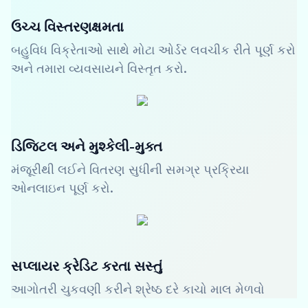
ઉચ્ચ વિસ્તરણક્ષમતા
બહુવિધ વિક્રેતાઓ સાથે મોટા ઓર્ડર લવચીક રીતે પૂર્ણ કરો
અને તમારા વ્યવસાયને વિસ્તૃત કરો.
ડિજિટલ અને મુશ્કેલી-મુક્ત
મંજૂરીથી લઈને વિતરણ સુધીની સમગ્ર પ્રક્રિયા
ઓનલાઇન પૂર્ણ કરો.
સપ્લાયર ક્રેડિટ કરતા સસ્તું
આગોતરી ચુકવણી કરીને શ્રેષ્ઠ દરે કાચો માલ મેળવો