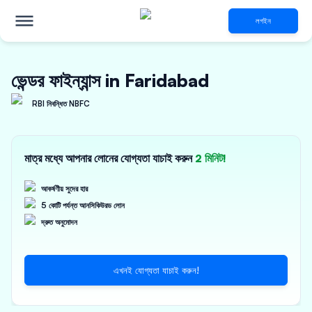
লগইন
ভেন্ডর ফাইন্যান্স in Faridabad
RBI নিবন্ধিত NBFC
মাত্র মধ্যে আপনার লোনের যোগ্যতা যাচাই করুন
2 মিনিট!
আকর্ষণীয় সুদের হার
5 কোটি পর্যন্ত আনসিকিউরড লোন
দ্রুত অনুমোদন
এখনই যোগ্যতা যাচাই করুন!