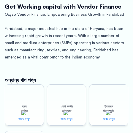
Get Working capital with Vendor Finance
Oxyzo Vendor Finance: Empowering Business Growth in Faridabad
Faridabad, a major industrial hub in the state of Haryana, has been
witnessing rapid growth in recent years. With a large number of
small and medium enterprises (SMEs) operating in various sectors
such as manufacturing, textiles, and engineering, Faridabad has
emerged as a vital contributor to the Indian economy.
However, the growth of these businesses is often hindered by
limited access to finance, particularly for small and medium-sized
অন্যান্য ঋণ পণ্য
suppliers. This is where Oxyzo Vendor Finance comes in, offering an
innovative and hassle-free solution to bridge the financial gap.
ক্রয়
ওয়ার্ক অর্ডার
ইনভয়েস
Benefits for Buyers
অর্থায়ন
ফাইন্যান্স
ডিসকাউন্টিং
আরও দেখুন
আরও দেখুন
আরও দেখুন
Oxyzo Vendor Finance provides high scalability for buyers, allowing
them to meet the growing demands of their businesses without the