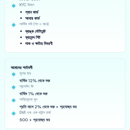
KYC বিবরণ
প্যান কার্ড
আধার কার্ড
আর্থিক নথি (গত ৩ বছর)
ব্যাঙ্ক স্টেটমেন্ট
ব্যালেন্স শিট
লাভ ও ক্ষতির বিবরণী
আমাদের শর্তাবলী
সুদের হার
বার্ষিক 12% থেকে শুরু
প্রসেসিং ফি
বার্ষিক 1% থেকে শুরু
শাস্তিমূলক সুদ
প্রতি মাসে 2% থেকে শুরু + প্রযোজ্য কর
EMI এবং চেক বাউন্স চার্জ
500 + প্রযোজ্য কর