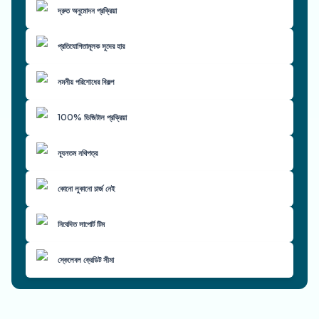
দ্রুত অনুমোদন প্রক্রিয়া
প্রতিযোগিতামূলক সুদের হার
নমনীয় পরিশোধের বিকল্প
100% ডিজিটাল প্রক্রিয়া
ন্যূনতম নথিপত্র
কোনো লুকানো চার্জ নেই
নিবেদিত সাপোর্ট টিম
স্কেলেবল ক্রেডিট সীমা