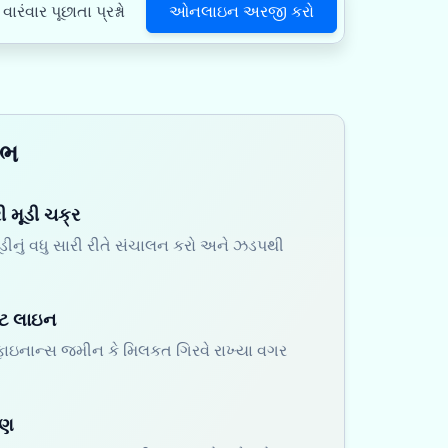
ઓનલાઇન અરજી કરો
વારંવાર પૂછાતા પ્રશ્નો
ાભ
રી મૂડી ચક્ર
મૂડીનું વધુ સારી રીતે સંચાલન કરો અને ઝડપથી
ડિટ લાઇન
 ફાઇનાન્સ જમીન કે મિલકત ગિરવે રાખ્યા વગર
રણ