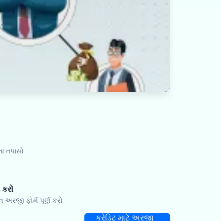
તા તપાસો
 કરો
રજી ફોર્મ પૂર્ણ કરો
ક્રેડિટ માટે અરજી