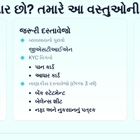
યાર છો? તમારે આ વસ્તુઓની
જરૂરી દસ્તાવેજો
વ્યવસાયનો પુરાવો
જીએસટીઆઈએન
KYC વિગતો
પાન કાર્ડ
આધાર કાર્ડ
નાણાકીય દસ્તાવેજો (છેલ્લા 3 વર્ષ)
બેંક સ્ટેટમેન્ટ
બેલેન્સ શીટ
નફા અને નુકસાનનું પત્રક