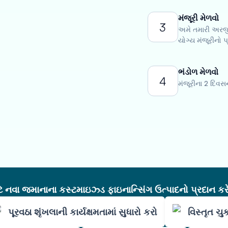
મંજૂરી મેળવો
3
અમે તમારી અરજીન
યોગ્ય મંજૂરીનો પ
ભંડોળ મેળવો
4
મંજૂરીના 2 દિવ
નવા જમાનાના કસ્ટમાઇઝ્ડ ફાઇનાન્સિંગ ઉત્પાદનો પ્રદાન કરે
પૂરવઠા શૃંખલાની કાર્યક્ષમતામાં સુધારો કરો
વિસ્તૃત ચ