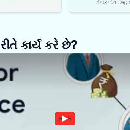
વેન્ડર લોન મંજૂ
ીતે કાર્ય કરે છે?
Watch