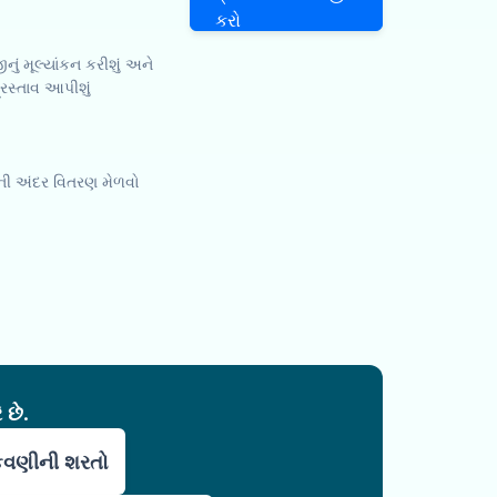
કરો
ું મૂલ્યાંકન કરીશું અને
્રસ્તાવ આપીશું
સની અંદર વિતરણ મેળવો
 છે.
ુકવણીની શરતો