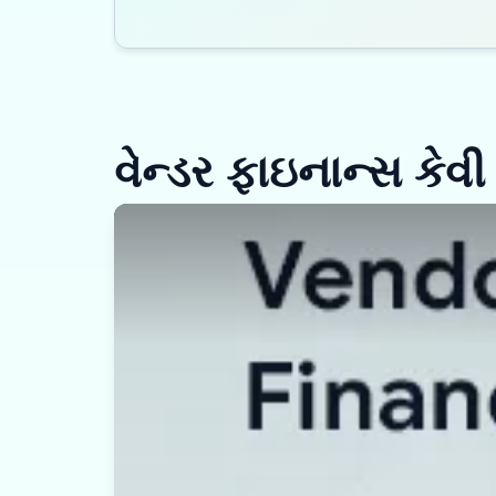
વેન્ડર ફાઇનાન્સ કેવી ર