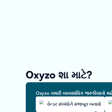
Oxyzo શા માટે?
Oxyzo તમારી વ્યવસાયિક જરૂરિયાતો માટે 
વેન્ડર સંબંધોને મજબૂત બનાવો