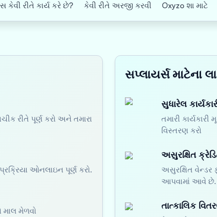
સ કેવી રીતે કાર્ય કરે છે?
કેવી રીતે અરજી કરવી
Oxyzo શા માટે
સપ્લાયર્સ માટેના લ
સુધારેલ કાર્યકા
ચીક રીતે પૂર્ણ કરો અને તમારા
તમારી કાર્યકારી 
વિસ્તરણ કરો
અસુરક્ષિત ક્રે
્રક્રિયા ઓનલાઇન પૂર્ણ કરો.
અસુરક્ષિત વેન્ડર
આપવામાં આવે છે.
તાત્કાલિક વિત
ો માલ મેળવો