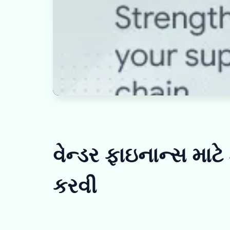
વેન્ડર ફાઇનાન્સ માટે
કરવી