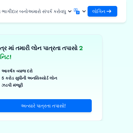
લોગિન
ે ભાગીદાર બનો
અમારો સંપર્ક કરો
વધુ
લોગિન
English
मराठी
તમારા લોન અને સંસ્થાઓને એક્સેસ કરો
English
Marathi
ત્ર માં તમારી લોન પાત્રતા તપાસો
2
DSA તરીકે લોગિન કરો
हिन्दी
বাংলা
સુવિધાઓ
તમારા ગ્રાહકોના સંચાલન માટે એક્સેસ
Hindi
Bengali
િનિટ!
ગુજરાતી
ਪੰਜਾਬੀ
 શેર કરો
✓
Gujarati
Punjabi
આકર્ષક વ્યાજ દરો
મર અને ઔદ્યોગિક
ଓଡ଼ିଆ
ಕನ್ನಡ
5 કરોડ સુધીની અનસિક્યોર્ડ લોન
Oriya
Kannada
ઝડપી મંજૂરી
િકલ્સ અને મેડિકલ
தமிழ்
മലയാളം
Tamil
Malayalam
ર અને નાના ઉપકરણો
తెలుగు
અત્યારે પાત્રતા તપાસો!
Telugu