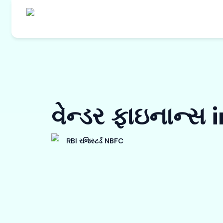
વેન્ડર ફાઇનાન્સ
RBI રજિસ્ટર્ડ NBFC