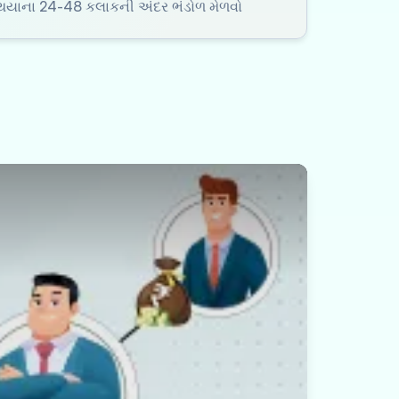
ર થયાના 24-48 કલાકની અંદર ભંડોળ મેળવો