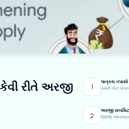
પાત્રતા તપાસો
 કેવી રીતે અરજી
1
તમારી લોન પાત્ર
અરજી સબમિટ
2
100% ઓનલાઇન અ