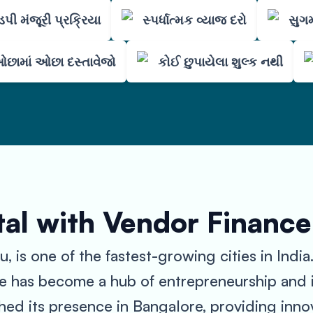
પી મંજૂરી પ્રક્રિયા
સ્પર્ધાત્મક વ્યાજ દરો
સુગમ
છામાં ઓછા દસ્તાવેજો
કોઈ છુપાયેલા શુલ્ક નથી
al with Vendor Finance
 is one of the fastest-growing cities in India
e has become a hub of entrepreneurship and inn
ed its presence in Bangalore, providing innova