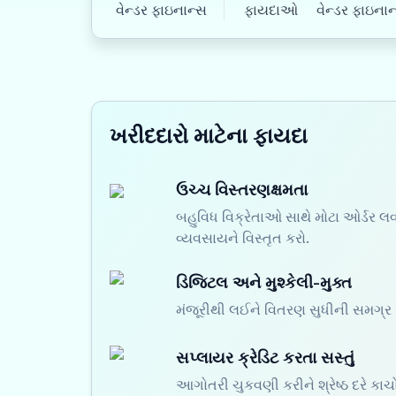
વેન્ડર ફાઇનાન્સ
ફાયદાઓ
વેન્ડર ફાઇનાન્
ખરીદદારો માટેના ફાયદા
ઉચ્ચ વિસ્તરણક્ષમતા
બહુવિધ વિક્રેતાઓ સાથે મોટા ઓર્ડર લવ
વ્યવસાયને વિસ્તૃત કરો.
ડિજિટલ અને મુશ્કેલી-મુક્ત
મંજૂરીથી લઈને વિતરણ સુધીની સમગ્ર પ
સપ્લાયર ક્રેડિટ કરતા સસ્તું
આગોતરી ચુકવણી કરીને શ્રેષ્ઠ દરે કાચ