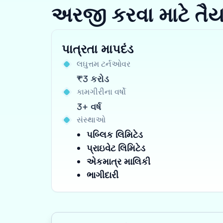
અરજી કરવા માટે તૈ
પાત્રતા માપદંડ
લઘુત્તમ ટર્નઓવર
₹3 કરોડ
કામગીરીના વર્ષો
3+ વર્ષ
સંસ્થાઓ
પબ્લિક લિમિટેડ
પ્રાઇવેટ લિમિટેડ
એકમાત્ર માલિકી
ભાગીદારી