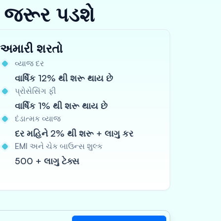
 જરૂર પડશે
અમારી શરતો
વ્યાજ દર
વાર્ષિક 12% થી શરૂ થાય છે
પ્રોસેસિંગ ફી
વાર્ષિક 1% થી શરૂ થાય છે
દંડાત્મક વ્યાજ
દર મહિને 2% થી શરૂ + લાગુ કર
EMI અને ચેક બાઉન્સ શુલ્ક
500 + લાગુ ટેક્સ