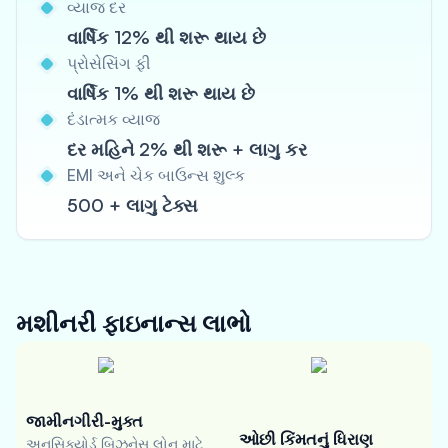
વ્યાજ દર
વાર્ષિક 12% થી શરૂ થાય છે
પ્રોસેસિંગ ફી
વાર્ષિક 1% થી શરૂ થાય છે
દંડાત્મક વ્યાજ
દર મહિને 2% થી શરૂ + લાગુ કર
EMI અને ચેક બાઉન્સ શુલ્ક
500 + લાગુ ટેક્સ
મશીનરી ફાઇનાન્સ
લાભો
જામીનગીરી-મુક્ત
ઓછી કિંમતનું ધિરાણ
અનસિક્યોર્ડ બિઝનેસ લોન માટે