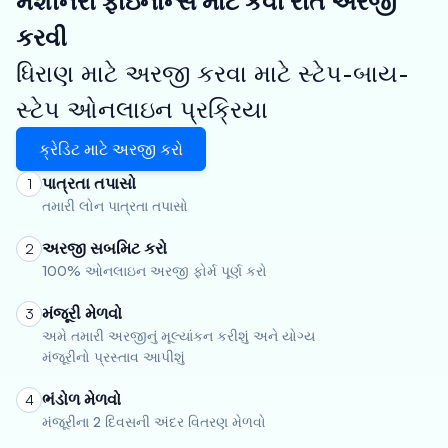
મશીનરી ફાઇનાન્સ માટે કેવી રીતે અરજી
કરવી
ધિરાણ માટે અરજી કરવા માટે સ્ટેપ-બાય-
સ્ટેપ ઓનલાઇન પ્રક્રિયા
ક્રેડિટ માટે અરજી કરો
પાત્રતા તપાસો
1
તમારી લોન પાત્રતા તપાસો
અરજી સબમિટ કરો
2
100% ઓનલાઇન અરજી ફોર્મ પૂર્ણ કરો
મંજૂરી મેળવો
3
અમે તમારી અરજીનું મૂલ્યાંકન કરીશું અને યોગ્ય
મંજૂરીનો પ્રસ્તાવ આપીશું
ભંડોળ મેળવો
4
મંજૂરીના 2 દિવસની અંદર વિતરણ મેળવો