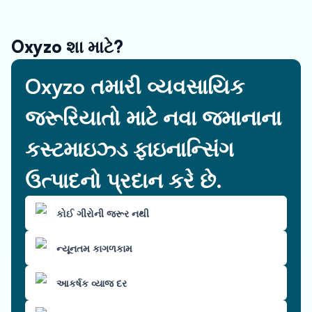
Oxyzo શા માટે?
Oxyzo તમારી વ્યવસાયિક
જરૂરિયાતો માટે નવા જમાનાના
કસ્ટમાઇઝ્ડ ફાઇનાન્સિંગ
ઉત્પાદનો પ્રદાન કરે છે.
કોઈ ગીરોની જરૂર નથી
ન્યૂનતમ કાગળકામ
આકર્ષક વ્યાજ દર