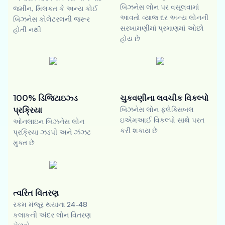
બિઝનેસ લોન પર વસૂલવામાં
જમીન, મિલકત કે અન્ય કોઈ
આવતો વ્યાજ દર અન્ય લોનની
બિઝનેસ કોલેટરલની જરૂર
સરખામણીમાં પ્રમાણમાં ઓછો
હોતી નથી
હોય છે
100% ડિજિટાઇઝ્ડ
ચુકવણીના લવચીક વિકલ્પો
પ્રક્રિયા
બિઝનેસ લોન ફ્લેક્સિબલ
ઇએમઆઈ વિકલ્પો સાથે પરત
ઓનલાઇન બિઝનેસ લોન
કરી શકાય છે
પ્રક્રિયા ઝડપી અને ઝંઝટ
મુક્ત છે
ત્વરિત વિતરણ
રકમ મંજૂર થયાના 24-48
કલાકની અંદર લોન વિતરણ