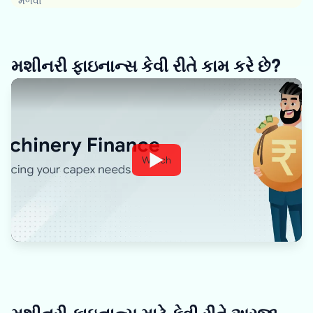
મેળવો
મશીનરી ફાઇનાન્સ કેવી રીતે કામ કરે છે?
Watch