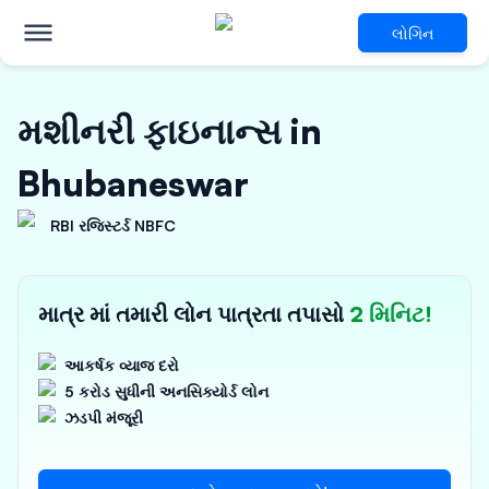
લોગિન
મશીનરી ફાઇનાન્સ in
Bhubaneswar
RBI રજિસ્ટર્ડ NBFC
માત્ર માં તમારી લોન પાત્રતા તપાસો
2 મિનિટ!
આકર્ષક વ્યાજ દરો
5 કરોડ સુધીની અનસિક્યોર્ડ લોન
ઝડપી મંજૂરી