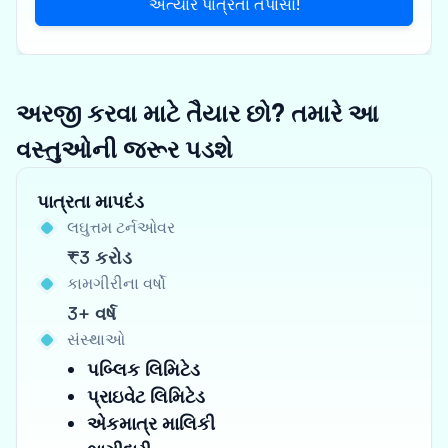
અત્યારે પાત્રતા તપાસો!
અરજી કરવા માટે તૈયાર છો? તમારે આ
વસ્તુઓની જરૂર પડશે
પાત્રતા માપદંડ
લઘુત્તમ ટર્નઓવર
₹3 કરોડ
કામગીરીના વર્ષો
3+ વર્ષ
સંસ્થાઓ
પબ્લિક લિમિટેડ
પ્રાઇવેટ લિમિટેડ
એકમાત્ર માલિકી