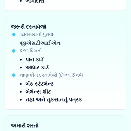
ભાગીદારી
જરૂરી દસ્તાવેજો
વ્યવસાયનો પુરાવો
જીએસટીઆઈએન
KYC વિગતો
પાન કાર્ડ
આધાર કાર્ડ
નાણાકીય દસ્તાવેજો (છેલ્લા 3 વર્ષ)
બેંક સ્ટેટમેન્ટ
બેલેન્સ શીટ
નફા અને નુકસાનનું પત્રક
અમારી શરતો