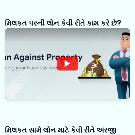
મિલકત પરની લોન કેવી રીતે કામ કરે છે?
Watch
મિલકત સામે લોન માટે કેવી રીતે અરજી