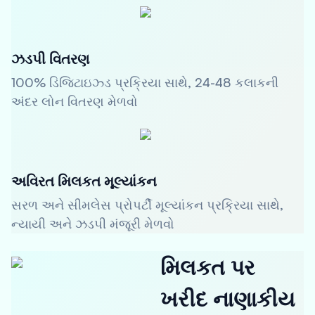
ઝડપી વિતરણ
100% ડિજિટાઇઝ્ડ પ્રક્રિયા સાથે, 24-48 કલાકની
અંદર લોન વિતરણ મેળવો
અવિરત મિલકત મૂલ્યાંકન
સરળ અને સીમલેસ પ્રોપર્ટી મૂલ્યાંકન પ્રક્રિયા સાથે,
ન્યાયી અને ઝડપી મંજૂરી મેળવો
મિલકત પર
ખરીદ નાણાકીય