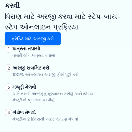
કરવી
ધિરાણ માટે અરજી કરવા માટે સ્ટેપ-બાય-
સ્ટેપ ઓનલાઇન પ્રક્રિયા
ક્રેડિટ માટે અરજી કરો
પાત્રતા તપાસો
1
તમારી લોન પાત્રતા તપાસો
અરજી સબમિટ કરો
2
100% ઓનલાઇન અરજી ફોર્મ પૂર્ણ કરો
મંજૂરી મેળવો
3
અમે તમારી અરજીનું મૂલ્યાંકન કરીશું અને યોગ્ય
મંજૂરીનો પ્રસ્તાવ આપીશું
ભંડોળ મેળવો
4
મંજૂરીના 2 દિવસની અંદર વિતરણ મેળવો