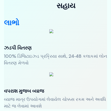
સહાય
લાભો
ઝડપી વિતરણ
100% ડિજિટાઇઝ્ડ પ્રક્રિયા સાથે, 24-48 કલાકમાં લોન
વિતરણ મેળવો
વપરાશ મુજબ વ્યાજ
વ્યાજ માત્ર ઉપયોગમાં લેવાયેલ ચોક્કસ રકમ અને અવધિ
માટે જ લેવામાં આવશે