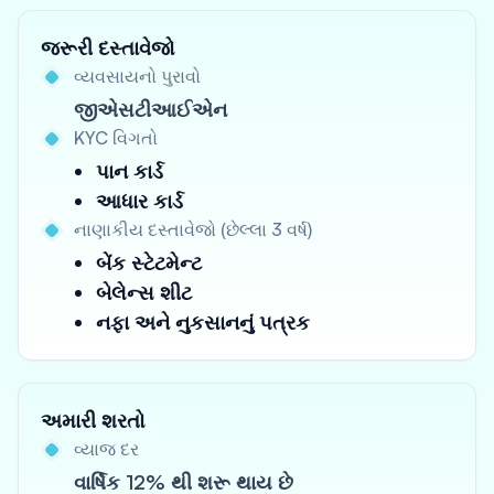
જરૂરી દસ્તાવેજો
વ્યવસાયનો પુરાવો
જીએસટીઆઈએન
KYC વિગતો
પાન કાર્ડ
આધાર કાર્ડ
નાણાકીય દસ્તાવેજો (છેલ્લા 3 વર્ષ)
બેંક સ્ટેટમેન્ટ
બેલેન્સ શીટ
નફા અને નુકસાનનું પત્રક
અમારી શરતો
વ્યાજ દર
વાર્ષિક 12% થી શરૂ થાય છે