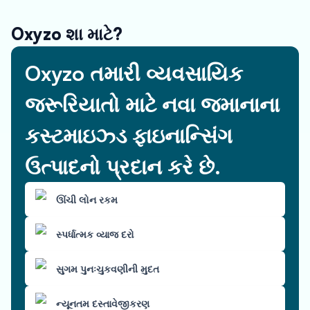
Oxyzo શા માટે?
Oxyzo તમારી વ્યવસાયિક
જરૂરિયાતો માટે નવા જમાનાના
કસ્ટમાઇઝ્ડ ફાઇનાન્સિંગ
ઉત્પાદનો પ્રદાન કરે છે.
ઊંચી લોન રકમ
સ્પર્ધાત્મક વ્યાજ દરો
સુગમ પુનઃચુકવણીની મુદત
ન્યૂનતમ દસ્તાવેજીકરણ