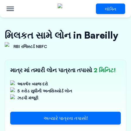
લોગિન
મિલકત સામે લોન in Bareilly
RBI રજિસ્ટર્ડ NBFC
માત્ર માં તમારી લોન પાત્રતા તપાસો
2 મિનિટ!
આકર્ષક વ્યાજ દરો
5 કરોડ સુધીની અનસિક્યોર્ડ લોન
ઝડપી મંજૂરી
અત્યારે પાત્રતા તપાસો!