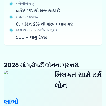
પ્રોસેસિંગ ફી
વાર્ષિક 1% થી શરૂ થાય છે
દંડાત્મક વ્યાજ
દર મહિને 2% થી શરૂ + લાગુ કર
EMI અને ચેક બાઉન્સ શુલ્ક
500 + લાગુ ટેક્સ
2026 માં પ્રોપર્ટી લોનના પ્રકારો
મિલકત સામે ટર્મ
લોન
લાભો