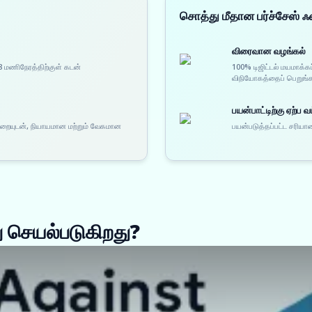
சொத்து மீதான பர்ச்சேஸ்
விரைவான வழங்கல்
8 மணிநேரத்திற்குள் கடன்
100% டிஜிட்டல் மயமாக்க
விநியோகத்தைப் பெறுங்
பயன்பாட்டிற்கு ஏற்ப வட
முறையுடன், நியாயமான மற்றும் வேகமான
பயன்படுத்தப்பட்ட சரியான
 செயல்படுகிறது?