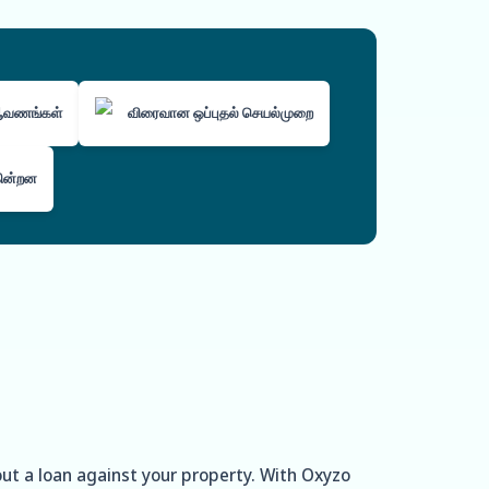
 ஆவணங்கள்
விரைவான ஒப்புதல் செயல்முறை
கின்றன
out a loan against your property. With Oxyzo