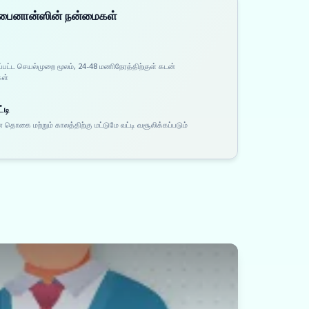
 ஃபைனான்ஸின் நன்மைகள்
ப்பட்ட செயல்முறை மூலம், 24-48 மணிநேரத்திற்குள் கடன்
கள்
்டி
 தொகை மற்றும் காலத்திற்கு மட்டுமே வட்டி வசூலிக்கப்படும்