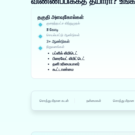
விண்ணப்பிக்கத் தயாரா? உ
தகுதி அளவுகோல்கள்
குறைந்தபட்ச விற்றுமுதல்
₹3 கோடி
செயல்பாட்டு ஆண்டுகள்
3+ ஆண்டுகள்
நிறுவனங்கள்
பப்ளிக் லிமிடெட்
பிரைவேட் லிமிட்டெட்
தனி உரிமையாளர்
கூட்டாண்மை
சொத்து மீதான கடன்
நன்மைகள்
சொத்து மீதான 