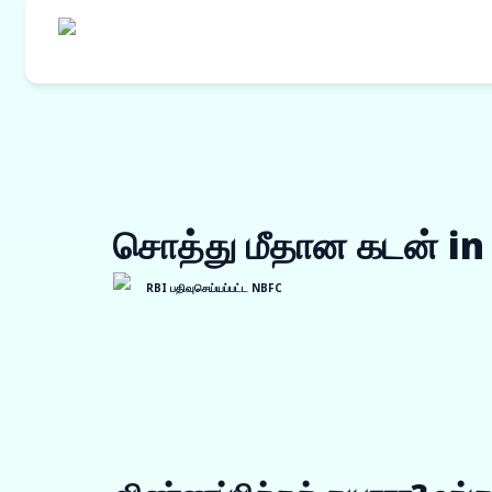
எங்களின் தயாரி
கொள்முதல் நி
சொத்து மீதான கடன் in
ஒர்க் ஆர்டர் ப
இன்வாய்ஸ் டிஸ்
RBI பதிவுசெய்யப்பட்ட NBFC
விற்பனையாளர் 