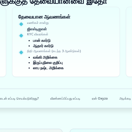
ங்களுக்குத் தேவையானவை இதோ
தேவையான ஆவணங்கள்
வணிகச் சான்று
ஜிஎஸ்டிஐஎன்
KYC விவரங்கள்
பான் கார்டு
ஆதார் கார்டு
நிதி ஆவணங்கள் (கடந்த 3 ஆண்டுகள்)
வங்கி அறிக்கை
இருப்புநிலை குறிப்பு
லாப நஷ்ட அறிக்கை
கடன் எப்படி செயல்படுகிறது?
விண்ணப்பிப்பது எப்படி
ஏன் Oxyzo
அடிக்கடி