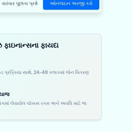
ઓનલાઇન અરજી કરો
વારંવાર પૂછાતા પ્રશ્નો
 ફાઇનાન્સના ફાયદા
 પ્રક્રિયા સાથે, 24-48 કલાકમાં લોન વિતરણ
્યાજ
ોગમાં લેવાયેલ ચોક્કસ રકમ અને અવધિ માટે જ