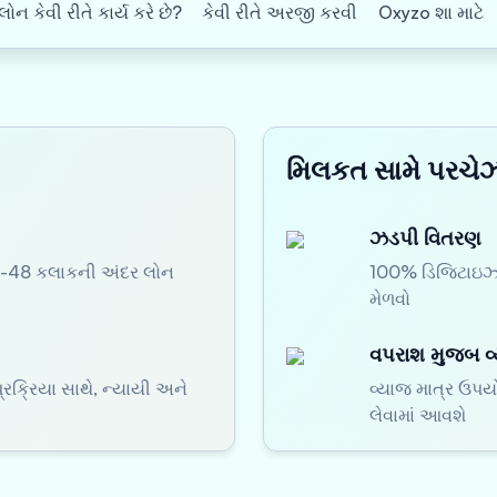
ન કેવી રીતે કાર્ય કરે છે?
કેવી રીતે અરજી કરવી
Oxyzo શા માટે
મિલકત સામે પરચેઝ
ઝડપી વિતરણ
24-48 કલાકની અંદર લોન
100% ડિજિટાઇઝ્ડ
મેળવો
વપરાશ મુજબ વ
્રક્રિયા સાથે, ન્યાયી અને
વ્યાજ માત્ર ઉપય
લેવામાં આવશે