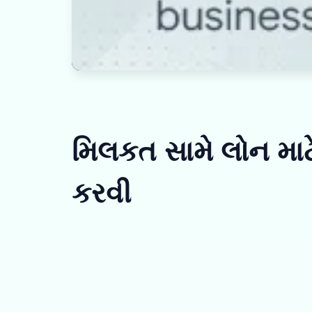
મિલકત સામે લોન માટ
કરવી