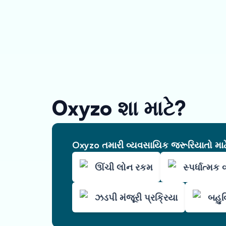
Oxyzo શા માટે?
Oxyzo તમારી વ્યવસાયિક જરૂરિયાતો માટે 
ઊંચી લોન રકમ
સ્પર્ધાત્મક
ઝડપી મંજૂરી પ્રક્રિયા
બહુવ