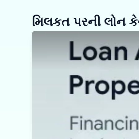
મિલકત પરની લોન કેવી