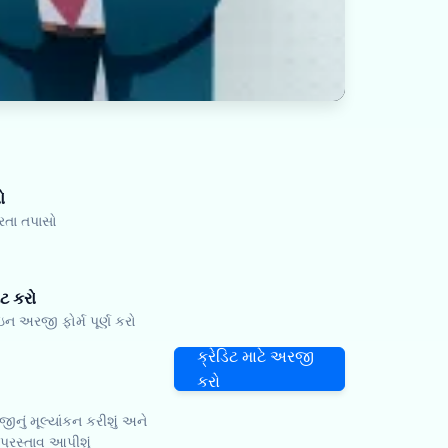
ો
્રતા તપાસો
ટ કરો
અરજી ફોર્મ પૂર્ણ કરો
ક્રેડિટ માટે અરજી
કરો
નું મૂલ્યાંકન કરીશું અને
 પ્રસ્તાવ આપીશું