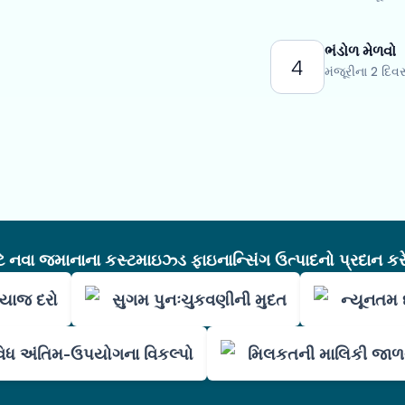
ભંડોળ મેળવો
4
મંજૂરીના 2 દિ
નવા જમાનાના કસ્ટમાઇઝ્ડ ફાઇનાન્સિંગ ઉત્પાદનો પ્રદાન કરે
 વ્યાજ દરો
સુગમ પુનઃચુકવણીની મુદત
ન્યૂનતમ 
િધ અંતિમ-ઉપયોગના વિકલ્પો
મિલકતની માલિકી જાળવ