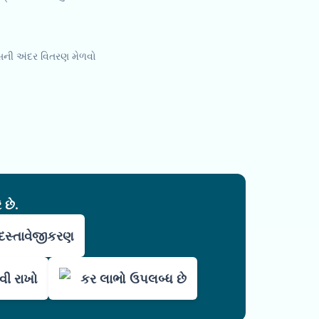
વસની અંદર વિતરણ મેળવો
 છે.
દસ્તાવેજીકરણ
ી રાખો
કર લાભો ઉપલબ્ધ છે