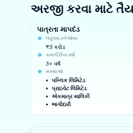
અરજી કરવા માટે તૈ
પાત્રતા માપદંડ
લઘુત્તમ ટર્નઓવર
₹3 કરોડ
કામગીરીના વર્ષો
3+ વર્ષ
સંસ્થાઓ
પબ્લિક લિમિટેડ
પ્રાઇવેટ લિમિટેડ
એકમાત્ર માલિકી
ભાગીદારી