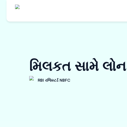
મિલકત સામે લોન
RBI રજિસ્ટર્ડ NBFC