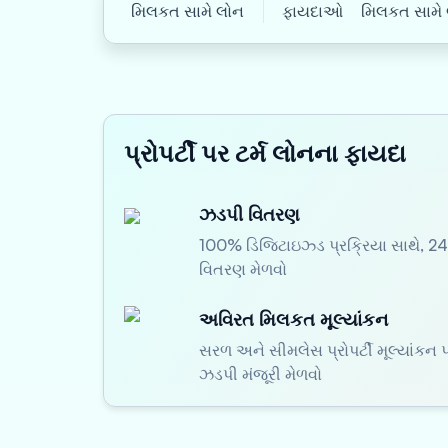
મિલકત સામે લોન
ફાયદાઓ
મિલકત સામે લો
પ્રોપર્ટી પર ટર્મ લોનના ફાયદા
ઝડપી વિતરણ
100% ડિજિટાઇઝ્ડ પ્રક્રિયા સાથે, 
વિતરણ મેળવો
અવિરત મિલકત મૂલ્યાંકન
સરળ અને સીમલેસ પ્રોપર્ટી મૂલ્યાંકન પ
ઝડપી મંજૂરી મેળવો