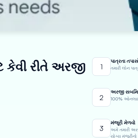
પાત્રતા તપાસ
ે કેવી રીતે અરજી
1
તમારી લોન પાત
અરજી સબમિ
2
100% ઓનલાઇન 
મંજૂરી મેળવો
3
અમે તમારી અરજી
યોગ્ય મંજૂરીનો