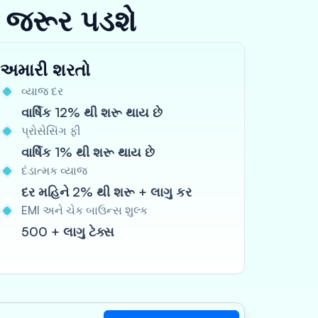
 જરૂર પડશે
અમારી શરતો
વ્યાજ દર
વાર્ષિક 12% થી શરૂ થાય છે
પ્રોસેસિંગ ફી
વાર્ષિક 1% થી શરૂ થાય છે
દંડાત્મક વ્યાજ
દર મહિને 2% થી શરૂ + લાગુ કર
EMI અને ચેક બાઉન્સ શુલ્ક
500 + લાગુ ટેક્સ