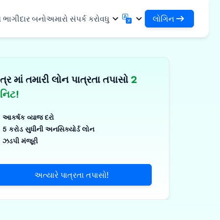
લોગિન
ે ભાગીદાર બનો
અમારો સંપર્ક કરો
વધુ
લોગિન
English
मराठी
તમારા લોન અને સંસ્થાઓને એક્સેસ કરો
English
Marathi
ત્ર માં તમારી લોન પાત્રતા તપાસો
2
DSA તરીકે લોગિન કરો
हिन्दी
বাংলা
સુવિધાઓ
તમારા ગ્રાહકોના સંચાલન માટે એક્સેસ
Hindi
Bengali
િનિટ!
ગુજરાતી
ਪੰਜਾਬੀ
 શેર કરો
✓
Gujarati
Punjabi
આકર્ષક વ્યાજ દરો
મર અને ઔદ્યોગિક
ଓଡ଼ିଆ
ಕನ್ನಡ
5 કરોડ સુધીની અનસિક્યોર્ડ લોન
Oriya
Kannada
ઝડપી મંજૂરી
િકલ્સ અને મેડિકલ
தமிழ்
മലയാളം
Tamil
Malayalam
ર અને નાના ઉપકરણો
తెలుగు
અત્યારે પાત્રતા તપાસો!
Telugu