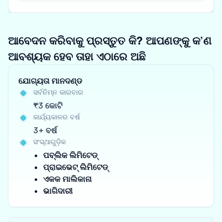
ଆବେଦନ କରିବାକୁ ପ୍ରସ୍ତୁତ କି? ଆପଣଙ୍କୁ କ’ଣ
ଆବଶ୍ୟକ ହେବ ତାହା ଏଠାରେ ଅଛି
ଯୋଗ୍ୟତା ମାନଦଣ୍ଡ
ସର୍ବନିମ୍ନ କାରବାର
₹3 କୋଟି
କାର୍ଯ୍ୟକାଳର ବର୍ଷ
3+ ବର୍ଷ
ସଂସ୍ଥାଗୁଡ଼ିକ
ପବ୍ଲିକ ଲିମିଟେଡ୍
ପ୍ରାଇଭେଟ୍ ଲିମିଟେଡ୍
ଏକକ ମାଲିକାନା
ଭାଗିଦାରୀ