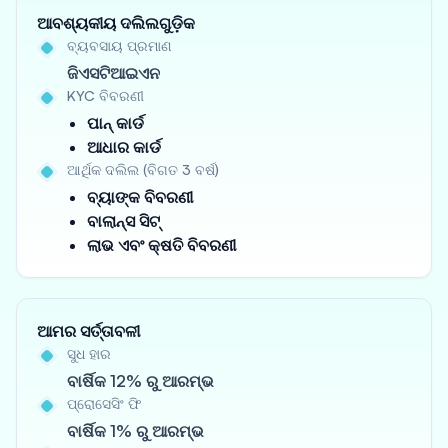
ଆବଶ୍ୟକୀୟ ଦଲିଲଗୁଡ଼ିକ
ବ୍ୟବସାୟ ପ୍ରମାଣ
ଜିଏସଟିଆଇଏନ
KYC ବିବରଣୀ
ପାନ୍ କାର୍ଡ
ଆଧାର କାର୍ଡ
ଆର୍ଥିକ ଦଲିଲ (ବିଗତ 3 ବର୍ଷ)
ବ୍ୟାଙ୍କ ବିବରଣୀ
ବାଲାନ୍ସ ସିଟ୍
ଲାଭ ଏବଂ କ୍ଷତି ବିବରଣୀ
ଆମର ସର୍ତ୍ତାବଳୀ
ସୁଧ ହାର
ବାର୍ଷିକ 12% ରୁ ଆରମ୍ଭ
ପ୍ରୋସେସିଂ ଫି
ବାର୍ଷିକ 1% ରୁ ଆରମ୍ଭ