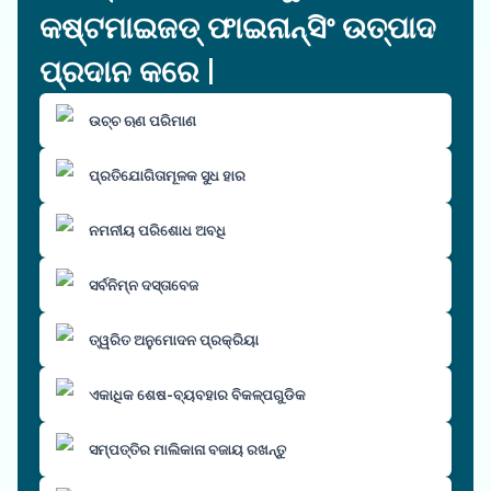
କଷ୍ଟମାଇଜଡ୍ ଫାଇନାନ୍ସିଂ ଉତ୍ପାଦ
ପ୍ରଦାନ କରେ |
ଉଚ୍ଚ ଋଣ ପରିମାଣ
ପ୍ରତିଯୋଗିତାମୂଳକ ସୁଧ ହାର
ନମନୀୟ ପରିଶୋଧ ଅବଧି
ସର୍ବନିମ୍ନ ଦସ୍ତାବେଜ
ତ୍ୱରିତ ଅନୁମୋଦନ ପ୍ରକ୍ରିୟା
ଏକାଧିକ ଶେଷ-ବ୍ୟବହାର ବିକଳ୍ପଗୁଡିକ
ସମ୍ପତ୍ତିର ମାଲିକାନା ବଜାୟ ରଖନ୍ତୁ