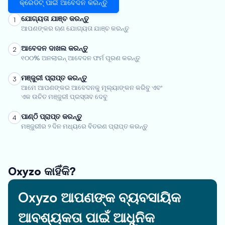
କ୍ରେଡିଟ୍ ପାଇଁ ଆବେଦନ କରନ୍ତୁ
ଯୋଗ୍ୟତା ଯାଞ୍ଚ କରନ୍ତୁ
1
ଆପଣଙ୍କର ଋଣ ଯୋଗ୍ୟତା ଯାଞ୍ଚ କରନ୍ତୁ
ଆବେଦନ ଦାଖଲ କରନ୍ତୁ
2
୧୦୦% ଅନଲାଇନ୍ ଆବେଦନ ଫର୍ମ ପୂରଣ କରନ୍ତୁ
ମଞ୍ଜୁରୀ ପ୍ରାପ୍ତ କରନ୍ତୁ
3
ଆମେ ଆପଣଙ୍କର ଆବେଦନକୁ ମୂଲ୍ୟାଙ୍କନ କରିବୁ ଏବଂ
ଏକ ଉଚିତ ମଞ୍ଜୁରୀ ପ୍ରସ୍ତାବ ଦେବୁ
ପାଣ୍ଠି ପ୍ରାପ୍ତ କରନ୍ତୁ
4
ମଞ୍ଜୁରୀର ୨ ଦିନ ମଧ୍ୟରେ ବିତରଣ ପ୍ରାପ୍ତ କରନ୍ତୁ
Oxyzo କାହିଁକି?
Oxyzo ଆପଣଙ୍କ ବ୍ୟବସାୟିକ
ଆବଶ୍ୟକତା ପାଇଁ ଆଧୁନିକ