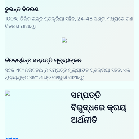
ତୁରନ୍ତ ବିତରଣ
100% ଡିଜିଟାଇଜ୍ଡ ପ୍ରକ୍ରିୟା ସହିତ, 24-48 ଘଣ୍ଟା ମଧ୍ୟରେ ଋଣ
ବିତରଣ ପାଆନ୍ତୁ
ନିରବଚ୍ଛିନ୍ନ ସମ୍ପତ୍ତି ମୂଲ୍ୟାଙ୍କନ
ସହଜ ଏବଂ ନିରବଚ୍ଛିନ୍ନ ସମ୍ପତ୍ତି ମୂଲ୍ୟାୟନ ପ୍ରକ୍ରିୟା ସହିତ, ଏକ
ନ୍ୟାୟଯୁକ୍ତ ଏବଂ ଶୀଘ୍ର ମଞ୍ଜୁରୀ ପାଆନ୍ତୁ
ସମ୍ପତ୍ତି
ବିରୁଦ୍ଧରେ କ୍ରୟ
ଅର୍ଥନୀତି