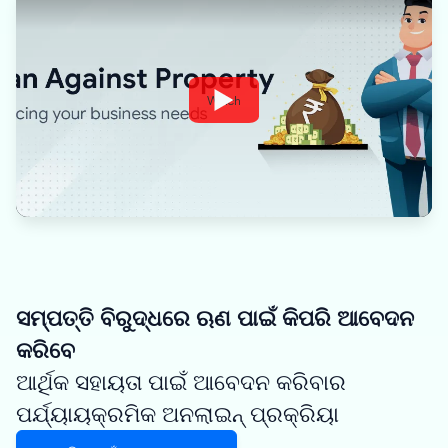
Watch
ସମ୍ପତ୍ତି ବିରୁଦ୍ଧରେ ଋଣ ପାଇଁ କିପରି ଆବେଦନ
କରିବେ
ଆର୍ଥିକ ସହାୟତା ପାଇଁ ଆବେଦନ କରିବାର
ପର୍ଯ୍ୟାୟକ୍ରମିକ ଅନଲାଇନ୍ ପ୍ରକ୍ରିୟା