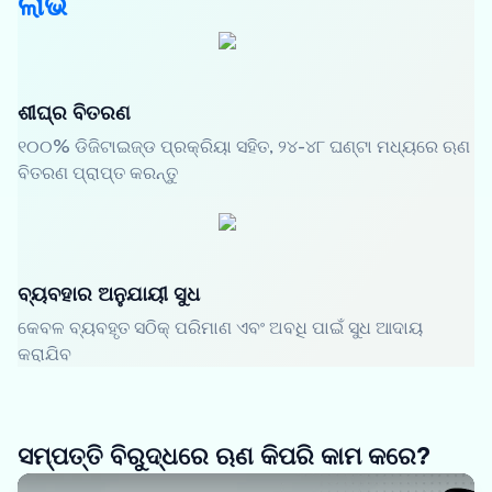
ଲାଭ
ଶୀଘ୍ର ବିତରଣ
୧୦୦% ଡିଜିଟାଇଜ୍ଡ ପ୍ରକ୍ରିୟା ସହିତ, ୨୪-୪୮ ଘଣ୍ଟା ମଧ୍ୟରେ ଋଣ
ବିତରଣ ପ୍ରାପ୍ତ କରନ୍ତୁ
ବ୍ୟବହାର ଅନୁଯାୟୀ ସୁଧ
କେବଳ ବ୍ୟବହୃତ ସଠିକ୍ ପରିମାଣ ଏବଂ ଅବଧି ପାଇଁ ସୁଧ ଆଦାୟ
କରାଯିବ
ସମ୍ପତ୍ତି ବିରୁଦ୍ଧରେ ଋଣ କିପରି କାମ କରେ?