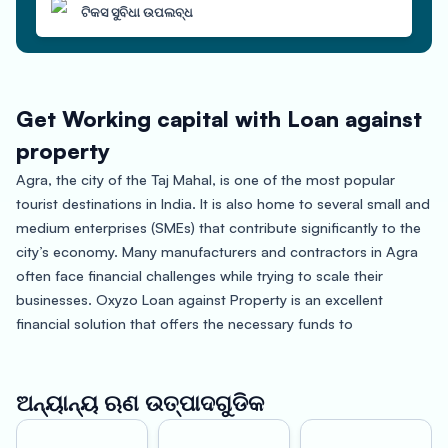
ଟିକସ ସୁବିଧା ଉପଲବ୍ଧ
Get Working capital with Loan against
property
Agra, the city of the Taj Mahal, is one of the most popular
tourist destinations in India. It is also home to several small and
medium enterprises (SMEs) that contribute significantly to the
city’s economy. Many manufacturers and contractors in Agra
often face financial challenges while trying to scale their
businesses. Oxyzo Loan against Property is an excellent
financial solution that offers the necessary funds to
manufacturers, contractors, and SMEs against their property.
Oxyzo Loan against Property in Agra is a convenient way to
ଅନ୍ୟାନ୍ୟ ଋଣ ଉତ୍ପାଦଗୁଡିକ
leverage the equity of your property to get the funds you need.
With up to 150% loan-to-value (LTV) ratio, you can access a