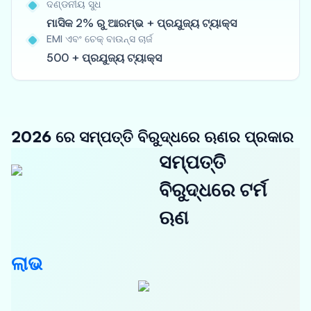
ଦଣ୍ଡନୀୟ ସୁଧ
ମାସିକ 2% ରୁ ଆରମ୍ଭ + ପ୍ରଯୁଜ୍ୟ ଟ୍ୟାକ୍ସ
EMI ଏବଂ ଚେକ୍ ବାଉନ୍ସ ଚାର୍ଜ
500 + ପ୍ରଯୁଜ୍ୟ ଟ୍ୟାକ୍ସ
2026 ରେ ସମ୍ପତ୍ତି ବିରୁଦ୍ଧରେ ଋଣର ପ୍ରକାର
ସମ୍ପତ୍ତି
ବିରୁଦ୍ଧରେ ଟର୍ମ
ଋଣ
ଲାଭ