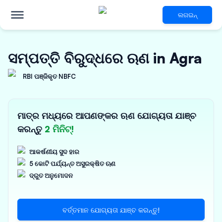
ଲଗଇନ୍
ସମ୍ପତ୍ତି ବିରୁଦ୍ଧରେ ଋଣ in Agra
RBI ପଞ୍ଜିକୃତ NBFC
ମାତ୍ର ମଧ୍ୟରେ ଆପଣଙ୍କର ଋଣ ଯୋଗ୍ୟତା ଯାଞ୍ଚ
କରନ୍ତୁ
2 ମିନିଟ୍!
ଆକର୍ଷଣୀୟ ସୁଦ ହାର
5 କୋଟି ପର୍ଯ୍ୟନ୍ତ ଅସୁରକ୍ଷିତ ଋଣ
ଦ୍ରୁତ ଅନୁମୋଦନ
ବର୍ତ୍ତମାନ ଯୋଗ୍ୟତା ଯାଞ୍ଚ କରନ୍ତୁ!