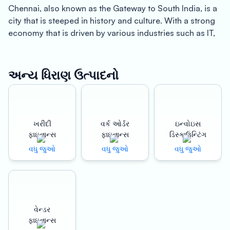
Chennai, also known as the Gateway to South India, is a
city that is steeped in history and culture. With a strong
economy that is driven by various industries such as IT,
manufacturing, tourism, and healthcare, businesses in
Chennai are always on the lookout for ways to grow and
expand. Oxyzo Invoice Discounting is a leading invoice
અન્ય ધિરાણ ઉત્પાદનો
discounting company in Chennai that provides quick
working capital solutions to businesses across various
sectors.
ખરીદી
વર્ક ઓર્ડર
ઇન્વોઇસ
About Chennai: Chennai is a bustling city that has
ફાઇનાન્સ
ફાઇનાન્સ
ડિસ્કાઉન્ટિંગ
played an important role in India’s economy and history.
વધુ જુઓ
વધુ જુઓ
વધુ જુઓ
The city’s diverse population and rich cultural heritage
have contributed to its thriving business ecosystem.
Chennai is home to several industries such as IT,
automotive, and healthcare, and is known for its skilled
workforce and supportive business environment.
વેન્ડર
ફાઇનાન્સ