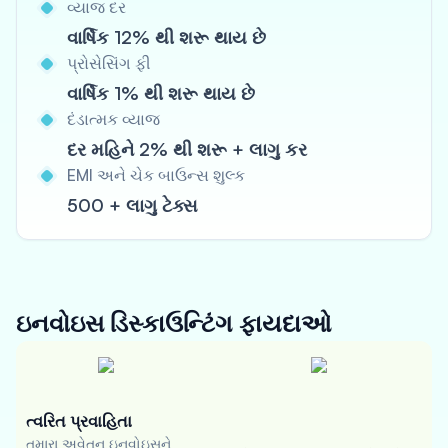
વ્યાજ દર
વાર્ષિક 12% થી શરૂ થાય છે
પ્રોસેસિંગ ફી
વાર્ષિક 1% થી શરૂ થાય છે
દંડાત્મક વ્યાજ
દર મહિને 2% થી શરૂ + લાગુ કર
EMI અને ચેક બાઉન્સ શુલ્ક
500 + લાગુ ટેક્સ
ઇનવોઇસ ડિસ્કાઉન્ટિંગ
ફાયદાઓ
ત્વરિત પ્રવાહિતા
તમારા અવેતન ઇનવોઇસને