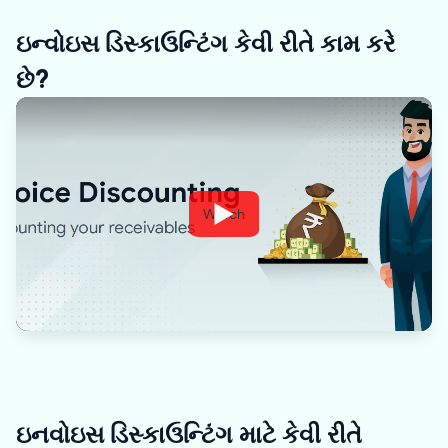
ઇન્વોઇસ ડિસ્કાઉન્ટિંગ કેવી રીતે કામ કરે
છે?
Watch
ઇનવોઇસ ડિસ્કાઉન્ટિંગ માટે કેવી રીતે