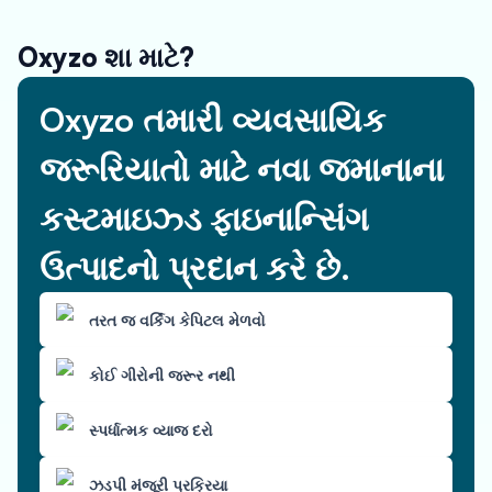
Oxyzo શા માટે?
Oxyzo તમારી વ્યવસાયિક
જરૂરિયાતો માટે નવા જમાનાના
કસ્ટમાઇઝ્ડ ફાઇનાન્સિંગ
ઉત્પાદનો પ્રદાન કરે છે.
તરત જ વર્કિંગ કેપિટલ મેળવો
કોઈ ગીરોની જરૂર નથી
સ્પર્ધાત્મક વ્યાજ દરો
ઝડપી મંજૂરી પ્રક્રિયા