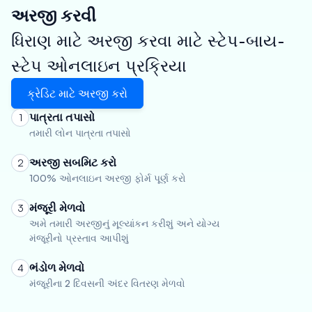
અરજી કરવી
ધિરાણ માટે અરજી કરવા માટે સ્ટેપ-બાય-
સ્ટેપ ઓનલાઇન પ્રક્રિયા
ક્રેડિટ માટે અરજી કરો
પાત્રતા તપાસો
1
તમારી લોન પાત્રતા તપાસો
અરજી સબમિટ કરો
2
100% ઓનલાઇન અરજી ફોર્મ પૂર્ણ કરો
મંજૂરી મેળવો
3
અમે તમારી અરજીનું મૂલ્યાંકન કરીશું અને યોગ્ય
મંજૂરીનો પ્રસ્તાવ આપીશું
ભંડોળ મેળવો
4
મંજૂરીના 2 દિવસની અંદર વિતરણ મેળવો