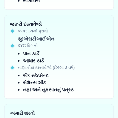
ભાગીદારી
જરૂરી દસ્તાવેજો
વ્યવસાયનો પુરાવો
જીએસટીઆઈએન
KYC વિગતો
પાન કાર્ડ
આધાર કાર્ડ
નાણાકીય દસ્તાવેજો (છેલ્લા 3 વર્ષ)
બેંક સ્ટેટમેન્ટ
બેલેન્સ શીટ
નફા અને નુકસાનનું પત્રક
અમારી શરતો