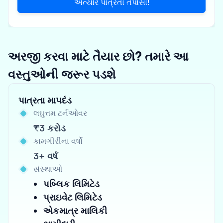
અત્યારે પાત્રતા તપાસો!
અરજી કરવા માટે તૈયાર છો? તમારે આ
વસ્તુઓની જરૂર પડશે
પાત્રતા માપદંડ
લઘુત્તમ ટર્નઓવર
₹3 કરોડ
કામગીરીના વર્ષો
3+ વર્ષ
સંસ્થાઓ
પબ્લિક લિમિટેડ
પ્રાઇવેટ લિમિટેડ
એકમાત્ર માલિકી