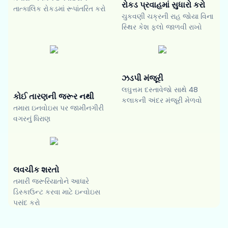
રોકડ પ્રવાહમાં સુધારો કરો
તાત્કાલિક રોકડમાં રૂપાંતરિત કરો
ચુકવણી ચક્રની રાહ જોયા વિના
સ્થિર કેશ ફ્લો જાળવી રાખો
ઝડપી મંજૂરી
લઘુત્તમ દસ્તાવેજો સાથે 48
કોઈ તારણની જરૂર નથી
કલાકની અંદર મંજૂરી મેળવો
તમારા ઇનવોઇસ પર જામીનગીરી
વગરનું ધિરાણ
લવચીક શરતો
તમારી જરૂરિયાતોને આધારે
ડિસ્કાઉન્ટ કરવા માટે ઇન્વોઇસ
પસંદ કરો