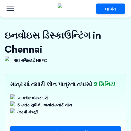
લોગિન
ઇનવોઇસ ડિસ્કાઉન્ટિંગ in
Chennai
RBI રજિસ્ટર્ડ NBFC
માત્ર માં તમારી લોન પાત્રતા તપાસો
2 મિનિટ!
આકર્ષક વ્યાજ દરો
5 કરોડ સુધીની અનસિક્યોર્ડ લોન
ઝડપી મંજૂરી