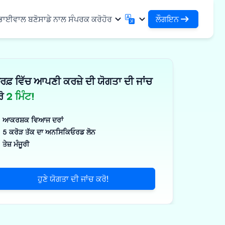
ਲੌਗਇਨ
 ਭਾਈਵਾਲ ਬਣੋ
ਸਾਡੇ ਨਾਲ ਸੰਪਰਕ ਕਰੋ
ਹੋਰ
ਲੌਗਇਨ
English
मराठी
ਆਪਣੇ ਕਰਜ਼ਿਆਂ ਅਤੇ ਸੰਸਥਾਵਾਂ ਤੱਕ ਪਹੁੰਚ ਕਰੋ
English
Marathi
ਰਫ਼ ਵਿੱਚ ਆਪਣੀ ਕਰਜ਼ੇ ਦੀ ਯੋਗਤਾ ਦੀ ਜਾਂਚ
DSA ਵਜੋਂ ਲੌਗਇਨ ਕਰੋ
हिन्दी
বাংলা
ਢਾਂਚਾ
ਆਪਣੇ ਗਾਹਕਾਂ ਦੇ ਪ੍ਰਬੰਧਨ ਲਈ ਪਹੁੰਚ
Hindi
Bengali
ਰੋ
2 ਮਿੰਟ!
ગુજરાતી
ਪੰਜਾਬੀ
ਸ ਸਾਂਝਾ ਕਰੋ
✓
 ਭਾਈਵਾਲ
Gujarati
Punjabi
ਆਕਰਸ਼ਕ ਵਿਆਜ ਦਰਾਂ
ਲੀਮਰ ਅਤੇ ਉਦਯੋਗਿਕ
ଓଡ଼ିଆ
ಕನ್ನಡ
5 ਕਰੋੜ ਤੱਕ ਦਾ ਅਨਸਿਕਿਓਰਡ ਲੋਨ
Oriya
Kannada
ਤੇਜ਼ ਮੰਜੂਰੀ
ਊਟੀਕਲ ਅਤੇ ਮੈਡੀਕਲ
தமிழ்
മലയാളം
Tamil
Malayalam
ਲਰ ਅਤੇ ਛੋਟੇ ਉਪਕਰਣ
తెలుగు
ਹੁਣੇ ਯੋਗਤਾ ਦੀ ਜਾਂਚ ਕਰੋ!
ਪक੍ਰਮ
Telugu