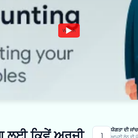
Watch
ਯੋਗਤਾ ਦੀ ਜਾਂਚ
 ਲਈ ਕਿਵੇਂ ਅਰਜ਼ੀ
1
ਆਪਣੀ ਲੋਨ ਦੀ ਯੋ