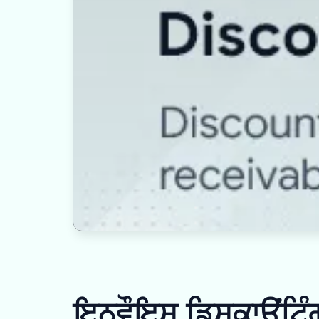
ਇਨਵੌਇਸ ਡਿਸਕਾਊਂਟਿੰਗ