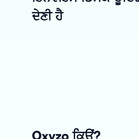
ਦੇਣੀ ਹੈ
Oxyzo ਕਿਉਂ?