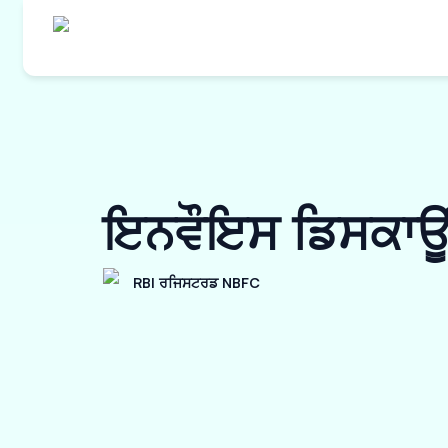
ਇਨਵੌਇਸ ਡਿਸਕਾਊਂ
RBI ਰਜਿਸਟਰਡ NBFC