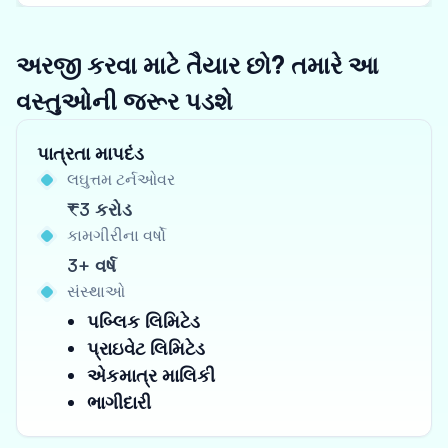
અરજી કરવા માટે તૈયાર છો? તમારે આ
વસ્તુઓની જરૂર પડશે
પાત્રતા માપદંડ
લઘુત્તમ ટર્નઓવર
₹3 કરોડ
કામગીરીના વર્ષો
3+ વર્ષ
સંસ્થાઓ
પબ્લિક લિમિટેડ
પ્રાઇવેટ લિમિટેડ
એકમાત્ર માલિકી
ભાગીદારી