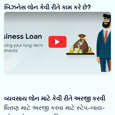
બિઝનેસ લોન કેવી રીતે કામ કરે છે?
Watch
વ્યવસાય લોન માટે કેવી રીતે અરજી કરવી
ધિરાણ માટે અરજી કરવા માટે સ્ટેપ-બાય-