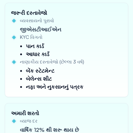
જરૂરી દસ્તાવેજો
વ્યવસાયનો પુરાવો
જીએસટીઆઈએન
KYC વિગતો
પાન કાર્ડ
આધાર કાર્ડ
નાણાકીય દસ્તાવેજો (છેલ્લા 3 વર્ષ)
બેંક સ્ટેટમેન્ટ
બેલેન્સ શીટ
નફા અને નુકસાનનું પત્રક
અમારી શરતો
વ્યાજ દર
વાર્ષિક 12% થી શરૂ થાય છે