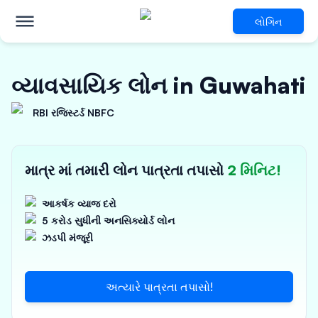
લોગિન
વ્યાવસાયિક લોન in Guwahati
RBI રજિસ્ટર્ડ NBFC
માત્ર માં તમારી લોન પાત્રતા તપાસો
2 મિનિટ!
આકર્ષક વ્યાજ દરો
5 કરોડ સુધીની અનસિક્યોર્ડ લોન
ઝડપી મંજૂરી
અત્યારે પાત્રતા તપાસો!