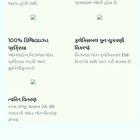
પ્રમાણમાં ઓછો હોય છે.
જરૂર હોતી નથી.
100% ડિજિટાઇઝ્ડ
ફ્લેક્સિબલ પુનઃચુકવણી
પ્રક્રિયા
વિકલ્પો
ઓનલાઈન બિઝનેસ લોન
બિઝનેસ લોન ફ્લેક્સિબલ EMI
પ્રક્રિયા ઝડપી અને
વિકલ્પો સાથે પરત કરી શકાય છે
મુશ્કેલીમુક્ત છે
ત્વરિત વિતરણ
રકમ મંજૂર થયાના 24-48
કલાકની અંદર લોન વિતરણ
મેળવો