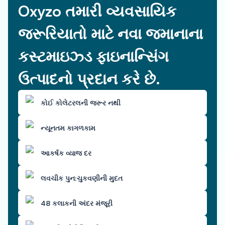
Oxyzo તમારી વ્યવસાયિક
જરૂરિયાતો માટે નવા જમાનાના
કસ્ટમાઇઝ્ડ ફાઇનાન્સિંગ
ઉત્પાદનો પ્રદાન કરે છે.
કોઈ કોલેટરલની જરૂર નથી
ન્યૂનતમ કાગળકામ
આકર્ષક વ્યાજ દર
લવચીક પુન:ચુકવણીની મુદત
48 કલાકની અંદર મંજૂરી