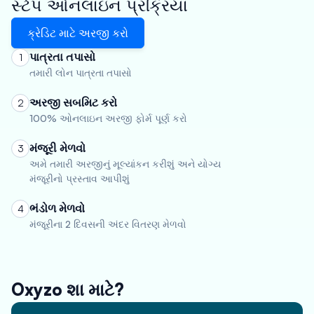
સ્ટેપ ઓનલાઇન પ્રક્રિયા
ક્રેડિટ માટે અરજી કરો
પાત્રતા તપાસો
1
તમારી લોન પાત્રતા તપાસો
અરજી સબમિટ કરો
2
100% ઓનલાઇન અરજી ફોર્મ પૂર્ણ કરો
મંજૂરી મેળવો
3
અમે તમારી અરજીનું મૂલ્યાંકન કરીશું અને યોગ્ય
મંજૂરીનો પ્રસ્તાવ આપીશું
ભંડોળ મેળવો
4
મંજૂરીના 2 દિવસની અંદર વિતરણ મેળવો
Oxyzo શા માટે?