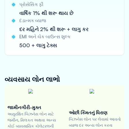
પ્રોસેસિંગ ફી
વાર્ષિક 1% થી શરૂ થાય છે
દંડાત્મક વ્યાજ
દર મહિને 2% થી શરૂ + લાગુ કર
EMI અને ચેક બાઉન્સ શુલ્ક
500 + લાગુ ટેક્સ
વ્યવસાય લોન
લાભો
જામીનગીરી-મુક્ત
ઓછી કિંમતનું ધિરાણ
અસુરક્ષિત બિઝનેસ લોન માટે
બિઝનેસ લોન પર લેવામાં આવતો
જમીન, મિલકત અથવા અન્ય
વ્યાજ દર અન્ય લોન કરતા
કોઈ વ્યવસાયિક કોલેટરલની