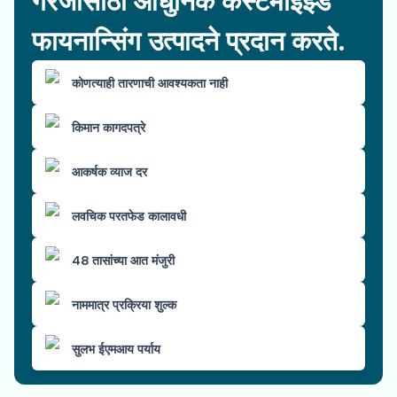
गरजांसाठी आधुनिक कस्टमाइझ्ड
फायनान्सिंग उत्पादने प्रदान करते.
कोणत्याही तारणाची आवश्यकता नाही
किमान कागदपत्रे
आकर्षक व्याज दर
लवचिक परतफेड कालावधी
48 तासांच्या आत मंजुरी
नाममात्र प्रक्रिया शुल्क
सुलभ ईएमआय पर्याय