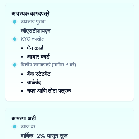
आवश्यक कागदपत्रे
व्यवसाय पुरावा
जीएसटीआयएन
KYC तपशील
पॅन कार्ड
आधार कार्ड
वित्तीय कागदपत्रे (मागील 3 वर्षे)
बँक स्टेटमेंट
ताळेबंद
नफा आणि तोटा पत्रक
आमच्या अटी
व्याज दर
वार्षिक 12% पासून सुरू