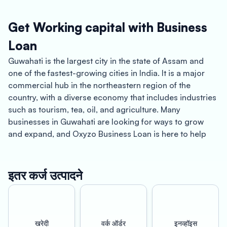
Get Working capital with Business
Loan
Guwahati is the largest city in the state of Assam and
one of the fastest-growing cities in India. It is a major
commercial hub in the northeastern region of the
country, with a diverse economy that includes industries
such as tourism, tea, oil, and agriculture. Many
businesses in Guwahati are looking for ways to grow
and expand, and Oxyzo Business Loan is here to help
with its flexible and easy-to-access financing options.
Oxyzo Business Loan offers collateral-free loans to
इतर कर्ज उत्पादने
businesses in Guwahati, making it easier for them to get
the funding they need to grow and expand. With low-
interest rates and flexible repayment options, Oxyzo
Business Loan is the perfect solution for businesses
खरेदी
वर्क ऑर्डर
इनव्हॉइस