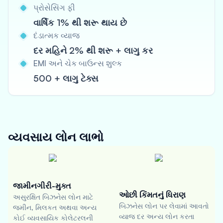
પ્રોસેસિંગ ફી
વાર્ષિક 1% થી શરૂ થાય છે
દંડાત્મક વ્યાજ
દર મહિને 2% થી શરૂ + લાગુ કર
EMI અને ચેક બાઉન્સ શુલ્ક
500 + લાગુ ટેક્સ
વ્યવસાય લોન
લાભો
જામીનગીરી-મુક્ત
ઓછી કિંમતનું ધિરાણ
અસુરક્ષિત બિઝનેસ લોન માટે
બિઝનેસ લોન પર લેવામાં આવતો
જમીન, મિલકત અથવા અન્ય
વ્યાજ દર અન્ય લોન કરતા
કોઈ વ્યવસાયિક કોલેટરલની