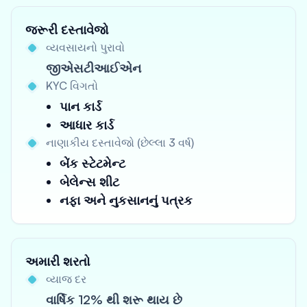
જરૂરી દસ્તાવેજો
વ્યવસાયનો પુરાવો
જીએસટીઆઈએન
KYC વિગતો
પાન કાર્ડ
આધાર કાર્ડ
નાણાકીય દસ્તાવેજો (છેલ્લા 3 વર્ષ)
બેંક સ્ટેટમેન્ટ
બેલેન્સ શીટ
નફા અને નુકસાનનું પત્રક
અમારી શરતો
વ્યાજ દર
વાર્ષિક 12% થી શરૂ થાય છે