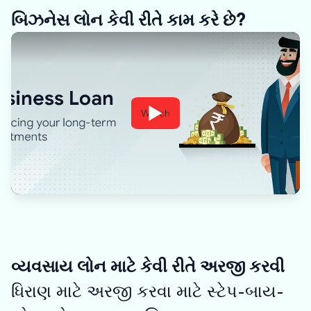
બિઝનેસ લોન કેવી રીતે કામ કરે છે?
Watch
વ્યવસાય લોન માટે કેવી રીતે અરજી કરવી
ધિરાણ માટે અરજી કરવા માટે સ્ટેપ-બાય-