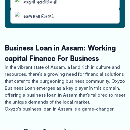
નજીવી પ્રોસેસિંગ ફી
સરળ EMI વિકલ્પો
Business Loan in Assam: Working
capital Finance For Business
In the vibrant state of Assam, a land rich in culture and
resources, there’s a growing need for financial solutions
that cater to the burgeoning business community. Oxyzo
Business Loan emerges as a key player in this domain,
offering a
business loan in Assam
that’s tailored to meet
the unique demands of the local market.
Oxyzo’s business loan in Assam is a game-changer,
especially for SMEs looking for
collateral-free finance
.
Understanding the challenges and opportunities within
Assam’s economy, Oxyzo offers a range of financial