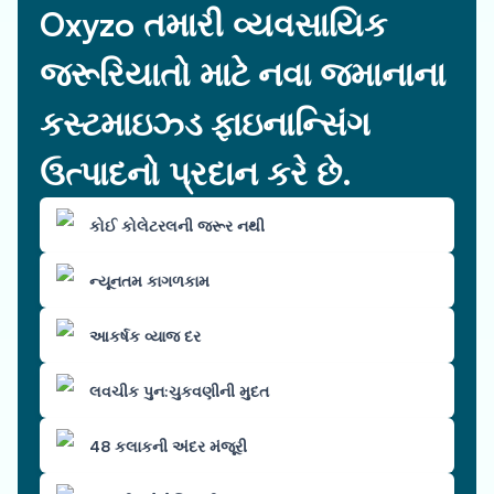
Oxyzo તમારી વ્યવસાયિક
જરૂરિયાતો માટે નવા જમાનાના
કસ્ટમાઇઝ્ડ ફાઇનાન્સિંગ
ઉત્પાદનો પ્રદાન કરે છે.
કોઈ કોલેટરલની જરૂર નથી
ન્યૂનતમ કાગળકામ
આકર્ષક વ્યાજ દર
લવચીક પુન:ચુકવણીની મુદત
48 કલાકની અંદર મંજૂરી