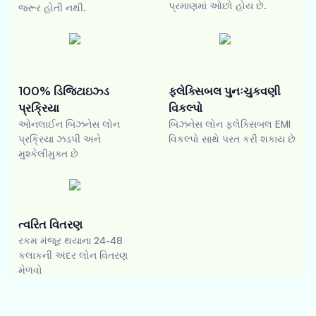
પ્રમાણમાં ઓછો હોય છે.
જરૂર હોતી નથી.
100% ડિજિટાઇઝ્ડ
ફ્લેક્સિબલ પુનઃચુકવણી
પ્રક્રિયા
વિકલ્પો
ઓનલાઈન બિઝનેસ લોન
બિઝનેસ લોન ફ્લેક્સિબલ EMI
પ્રક્રિયા ઝડપી અને
વિકલ્પો સાથે પરત કરી શકાય છે
મુશ્કેલીમુક્ત છે
ત્વરિત વિતરણ
રકમ મંજૂર થયાના 24-48
કલાકની અંદર લોન વિતરણ
મેળવો