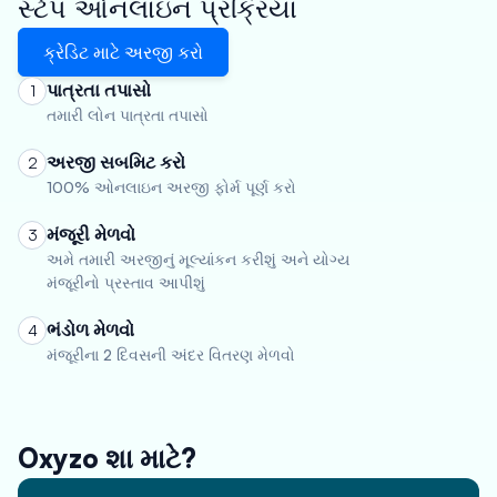
સ્ટેપ ઓનલાઇન પ્રક્રિયા
ક્રેડિટ માટે અરજી કરો
પાત્રતા તપાસો
1
તમારી લોન પાત્રતા તપાસો
અરજી સબમિટ કરો
2
100% ઓનલાઇન અરજી ફોર્મ પૂર્ણ કરો
મંજૂરી મેળવો
3
અમે તમારી અરજીનું મૂલ્યાંકન કરીશું અને યોગ્ય
મંજૂરીનો પ્રસ્તાવ આપીશું
ભંડોળ મેળવો
4
મંજૂરીના 2 દિવસની અંદર વિતરણ મેળવો
Oxyzo શા માટે?