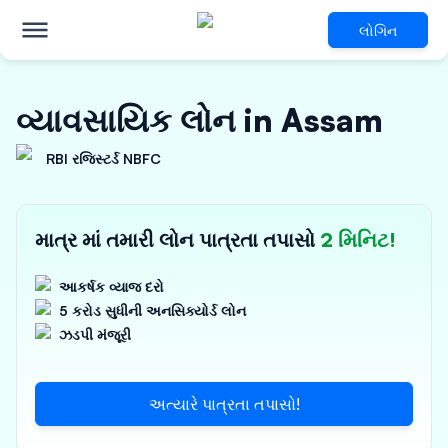
લોગિન
વ્યાવસાયિક લોન in Assam
RBI રજિસ્ટર્ડ NBFC
માત્ર માં તમારી લોન પાત્રતા તપાસો
2 મિનિટ!
આકર્ષક વ્યાજ દરો
5 કરોડ સુધીની અનસિક્યોર્ડ લોન
ઝડપી મંજૂરી
અત્યારે પાત્રતા તપાસો!