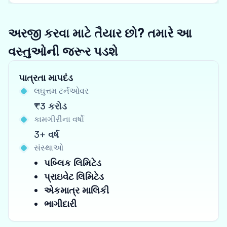
અરજી કરવા માટે તૈયાર છો? તમારે આ
વસ્તુઓની જરૂર પડશે
પાત્રતા માપદંડ
લઘુત્તમ ટર્નઓવર
₹3 કરોડ
કામગીરીના વર્ષો
3+ વર્ષ
સંસ્થાઓ
પબ્લિક લિમિટેડ
પ્રાઇવેટ લિમિટેડ
એકમાત્ર માલિકી
ભાગીદારી