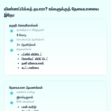
விண்ணப்பிக்கத் தயாரா? உங்களுக்குத் தேவையானவை
இதோ
தகுதி அளவுகோல்கள்
குறைந்தபட்ச விற்றுமுதல்
₹3 கோடி
செயல்பாட்டு ஆண்டுகள்
3+ ஆண்டுகள்
நிறுவனங்கள்
பப்ளிக் லிமிடெட்
பிரைவேட் லிமிட்டெட்
தனி உரிமையாளர்
கூட்டாண்மை
தேவையான ஆவணங்கள்
வணிகச் சான்று
ஜிஎஸ்டிஐஎன்
KYC விவரங்கள்
பான் கார்டு