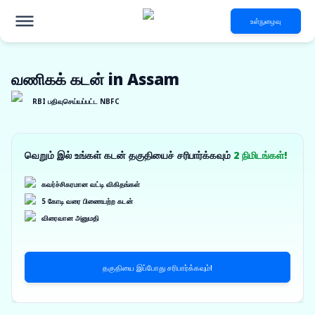
உள்நுழைவு
வணிகக் கடன் in Assam
RBI பதிவுசெய்யப்பட்ட NBFC
வெறும் இல் உங்கள் கடன் தகுதியைச் சரிபார்க்கவும்
2 நிமிடங்கள்!
கவர்ச்சிகரமான வட்டி விகிதங்கள்
5 கோடி வரை பிணையற்ற கடன்
விரைவான அனுமதி
தகுதியை இப்போது சரிபார்க்கவும்!