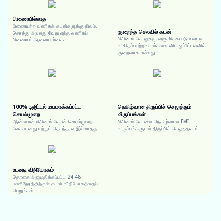
பிணையில்லாத
பிணையற்ற வணிகக் கடன்களுக்கு நிலம்,
குறைந்த செலவில் கடன்
சொத்து அல்லது வேறு எந்த வணிகப்
பிசினஸ் லோனுக்கு வசூலிக்கப்படும் வட்டி
பிணையும் தேவையில்லை.
விகிதம் மற்ற கடன்களை விட ஒப்பீட்டளவில்
குறைவாக உள்ளது.
100% டிஜிட்டல் மயமாக்கப்பட்ட
நெகிழ்வான திருப்பிச் செலுத்தும்
செயல்முறை
விருப்பங்கள்
ஆன்லைன் பிசினஸ் லோன் செயல்முறை
பிசினஸ் லோனை நெகிழ்வான EMI
வேகமானது மற்றும் தொந்தரவு இல்லாதது
விருப்பங்களுடன் திருப்பிச் செலுத்தலாம்
உடனடி விநியோகம்
தொகை அனுமதிக்கப்பட்ட 24-48
மணிநேரத்திற்குள் கடன் விநியோகத்தைப்
பெறுங்கள்