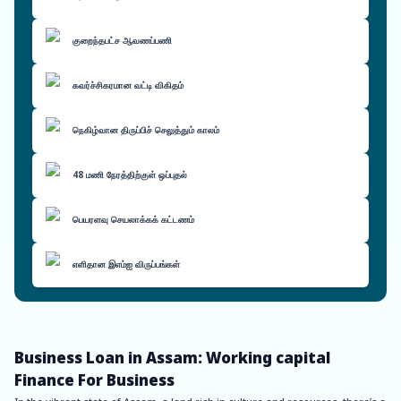
குறைந்தபட்ச ஆவணப்பணி
கவர்ச்சிகரமான வட்டி விகிதம்
நெகிழ்வான திருப்பிச் செலுத்தும் காலம்
48 மணி நேரத்திற்குள் ஒப்புதல்
பெயரளவு செயலாக்கக் கட்டணம்
எளிதான இஎம்ஐ விருப்பங்கள்
Business Loan in Assam: Working capital
Finance For Business