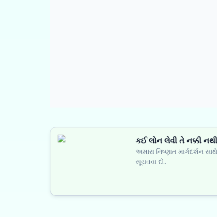
કઈ લોન લેવી તે નક્કી નથ
અમારા નિષ્ણાત માર્ગદર્શન સા
સૂચવવા દો.