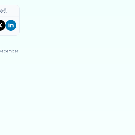
 કરો
l-December