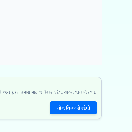
ો અને ફક્ત તમારા માટે જ તૈયાર કરેલા યોગ્ય લોન વિકલ્પો
લોન વિકલ્પો શોધો