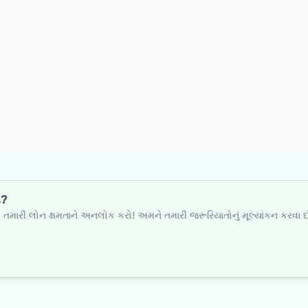
ી?
થે તમારી લોન ક્ષમતાને અનલોક કરો! અમને તમારી જરૂરિયાતોનું મૂલ્યાંકન કરવા દ