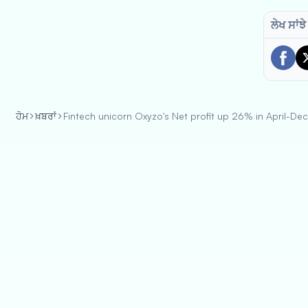
ਲੇਖ ਸਾਂਝੇ
ਹੋਮ
ਖ਼ਬਰਾਂ
Fintech unicorn Oxyzo's Net profit up 26% in April-D