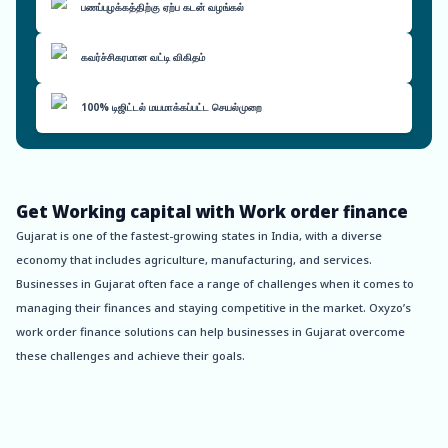
பணப்புழக்கத்திற்கு ஏற்ப கடன் வழங்கல்
கவர்ச்சிகரமான வட்டி விகிதம்
100% டிஜிட்டல் மயமாக்கப்பட்ட செயல்முறை
Get Working capital with Work order finance
Gujarat is one of the fastest-growing states in India, with a diverse
economy that includes agriculture, manufacturing, and services.
Businesses in Gujarat often face a range of challenges when it comes to
managing their finances and staying competitive in the market. Oxyzo’s
work order finance solutions can help businesses in Gujarat overcome
these challenges and achieve their goals.
One of the key benefits of Oxyzo’s work order finance services is the ability
to disburse funds quickly. Traditional lenders often take weeks or even