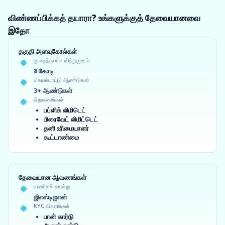
விண்ணப்பிக்கத் தயாரா? உங்களுக்குத் தேவையானவை
இதோ
தகுதி அளவுகோல்கள்
குறைந்தபட்ச விற்றுமுதல்
₹3 கோடி
செயல்பாட்டு ஆண்டுகள்
3+ ஆண்டுகள்
நிறுவனங்கள்
பப்ளிக் லிமிடெட்
பிரைவேட் லிமிட்டெட்
தனி உரிமையாளர்
கூட்டாண்மை
தேவையான ஆவணங்கள்
வணிகச் சான்று
ஜிஎஸ்டிஐஎன்
KYC விவரங்கள்
பான் கார்டு