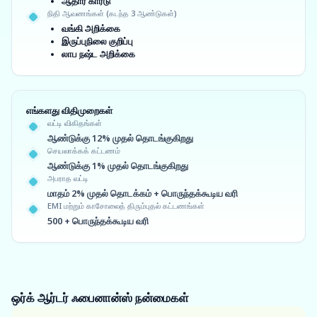
ஆதார் கார்டு
நிதி ஆவணங்கள் (கடந்த 3 ஆண்டுகள்)
வங்கி அறிக்கை
இருப்புநிலை குறிப்பு
லாப நஷ்ட அறிக்கை
எங்களது விதிமுறைகள்
வட்டி விகிதங்கள்
ஆண்டுக்கு 12% முதல் தொடங்குகிறது
செயலாக்கக் கட்டணம்
ஆண்டுக்கு 1% முதல் தொடங்குகிறது
அபராத வட்டி
மாதம் 2% முதல் தொடக்கம் + பொருந்தக்கூடிய வரி
EMI மற்றும் காசோலைத் திரும்புதல் கட்டணங்கள்
500 + பொருந்தக்கூடிய வரி
ஒர்க் ஆர்டர் ஃபைனான்ஸ்
நன்மைகள்