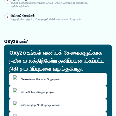
3
உங்கள் விண்ணப்பத்தை நாங்கள் மதிப்பீடு செய்து முறையான அனுமதியை
முன்மொழிவோம்
நிதியைப் பெறுங்கள்
4
அனுமதி கிடைத்த 2 நாட்களுக்குள் விநியோகங்களைப் பெறுங்கள்
Oxyzo ஏன்?
Oxyzo உங்கள் வணிகத் தேவைகளுக்காக
நவீன காலத்திற்கேற்ற தனிப்பயனாக்கப்பட்ட
நிதி தயாரிப்புகளை வழங்குகிறது.
பிணையில்லா செயல்பாட்டு மூலதனம்
48 மணி நேரத்திற்குள் ஒப்புதல்
எளிதான திருப்பிச் செலுத்தும் காலம்