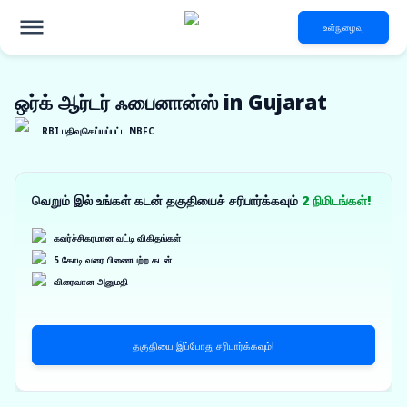
உள்நுழைவு
ஒர்க் ஆர்டர் ஃபைனான்ஸ் in Gujarat
RBI பதிவுசெய்யப்பட்ட NBFC
வெறும் இல் உங்கள் கடன் தகுதியைச் சரிபார்க்கவும்
2 நிமிடங்கள்!
கவர்ச்சிகரமான வட்டி விகிதங்கள்
5 கோடி வரை பிணையற்ற கடன்
விரைவான அனுமதி
தகுதியை இப்போது சரிபார்க்கவும்!