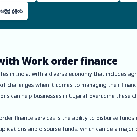
ైజ్డ్ ప్రక్రియ
with Work order finance
tes in India, with a diverse economy that includes agr
 of challenges when it comes to managing their financ
ions can help businesses in Gujarat overcome these ch
der finance services is the ability to disburse funds q
lications and disburse funds, which can be a major o