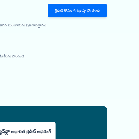
క్రెడిట్ కోసం దరఖాస్తు చేయండి
, తగిన మంజూరును ప్రతిపాదిస్తాము
ంపిణీలను పొందండి
యాష్‌ఫ్లో ఆధారిత క్రెడిట్ ఆఫరింగ్