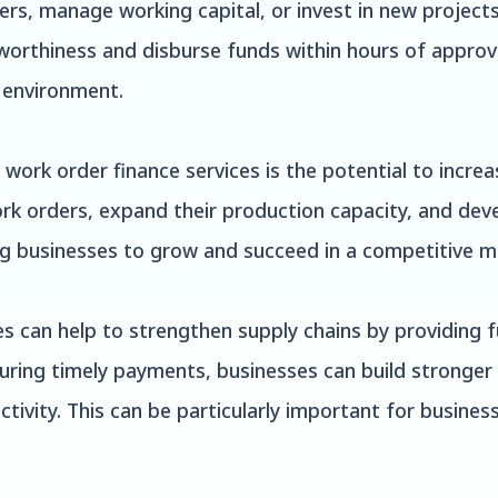
iers, manage working capital, or invest in new projec
tworthiness and disburse funds within hours of approva
s environment.
ork order finance services is the potential to increa
rk orders, expand their production capacity, and deve
ing businesses to grow and succeed in a competitive m
ces can help to strengthen supply chains by providing 
ring timely payments, businesses can build stronger r
ctivity. This can be particularly important for busines