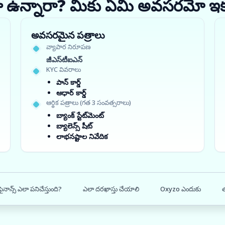
ధంగా ఉన్నారా? మీకు ఏమి అవసరమో ఇ
అవసరమైన పత్రాలు
వ్యాపార నిరూపణ
జీఎస్‌టీఐఎన్
KYC వివరాలు
పాన్ కార్డ్
ఆధార్ కార్డ్
ఆర్థిక పత్రాలు (గత 3 సంవత్సరాలు)
బ్యాంక్ స్టేట్‌మెంట్
బ్యాలెన్స్ షీట్
లాభనష్టాల నివేదిక
 ఫైనాన్స్ ఎలా పనిచేస్తుంది?
ఎలా దరఖాస్తు చేయాలి
Oxyzo ఎందుకు
త