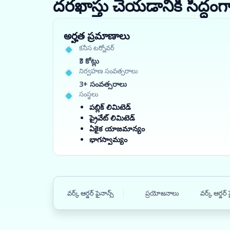
దరఖాస్తు చేయడానికి సిద్
అర్హత ప్రమాణాలు
కనీస టర్నోవర్
₹3 కోట్లు
నిర్వహణ సంవత్సరాలు
3+ సంవత్సరాలు
సంస్థలు
పబ్లిక్ లిమిటెడ్
ప్రైవేట్ లిమిటెడ్
ఏకైక యాజమాన్యం
భాగస్వామ్యం
వర్క్ ఆర్డర్ ఫైనాన్స్
ప్రయోజనాలు
వర్క్ ఆర్డర్