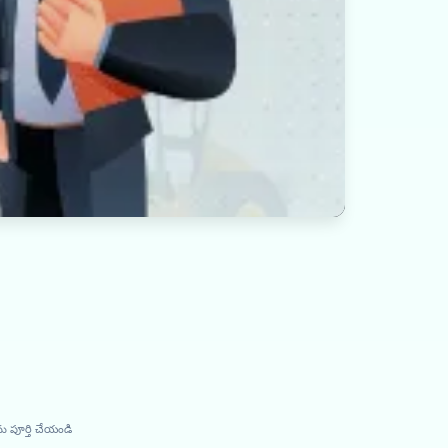
ు పూర్తి చేయండి