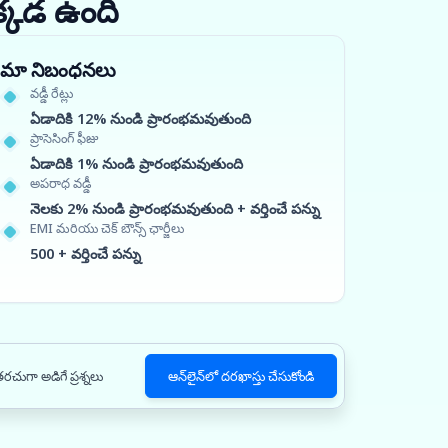
క్కడ ఉంది
మా నిబంధనలు
వడ్డీ రేట్లు
ఏడాదికి 12% నుండి ప్రారంభమవుతుంది
ప్రాసెసింగ్ ఫీజు
ఏడాదికి 1% నుండి ప్రారంభమవుతుంది
అపరాధ వడ్డీ
నెలకు 2% నుండి ప్రారంభమవుతుంది + వర్తించే పన్ను
EMI మరియు చెక్ బౌన్స్ ఛార్జీలు
500 + వర్తించే పన్ను
రచుగా అడిగే ప్రశ్నలు
ఆన్‌లైన్‌లో దరఖాస్తు చేసుకోండి