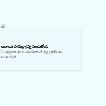
ఆదాయ సామర్థ్యాన్ని పెంచుకోండి
మీ విక్రయాలను పెంచుకోవడానికి పెద్ద ఆర్డర్‌లను
అందించండి