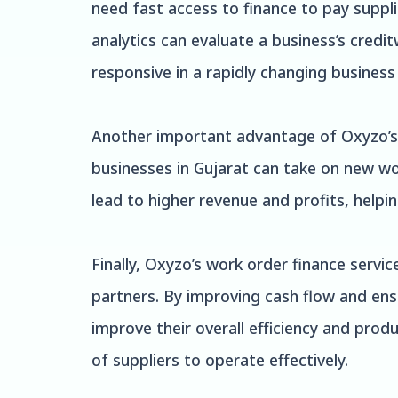
need fast access to finance to pay suppl
analytics can evaluate a business’s credi
responsive in a rapidly changing busines
Another important advantage of Oxyzo’s w
businesses in Gujarat can take on new wo
lead to higher revenue and profits, help
Finally, Oxyzo’s work order finance servi
partners. By improving cash flow and ensu
improve their overall efficiency and produ
of suppliers to operate effectively.