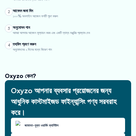
আবেদন জমা দিন
2
১০০% অনলাইন আবেদন ফর্মটি পূরণ করুন
অনুমোদন পান
3
আমরা আপনার আবেদন মূল্যায়ন করব এবং একটি ন্যায্য মঞ্জুরির প্রস্তাব দেব
তহবিল গ্রহণ করুন
4
অনুমোদনের ২ দিনের মধ্যে বিতরণ পান
Oxyzo কেন?
Oxyzo আপনার ব্যবসার প্রয়োজনের জন্য
আধুনিক কাস্টমাইজড ফাইন্যান্সিং পণ্য সরবরাহ
করে।
জামানত-মুক্ত ওয়ার্কিং ক্যাপিটাল