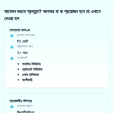
আবেদন করতে প্রস্তুত? আপনার যা যা প্রয়োজন হবে তা এখানে
দেওয়া হল
যোগ্যতার মানদণ্ড
ন্যূনতম টার্নওভার
₹3 কোটি
পরিচালনার বছর
3+ বছর
সংস্থাগুলি
পাবলিক লিমিটেড
প্রাইভেট লিমিটেড
একক মালিকানা
অংশীদারি
প্রয়োজনীয় নথিপত্র
ব্যবসার প্রমাণ
জিএসটিআইএন