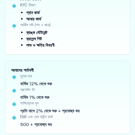
KYC বিবরণ
প্যান কার্ড
আধার কার্ড
আর্থিক নথি (গত ৩ বছর)
ব্যাঙ্ক স্টেটমেন্ট
ব্যালেন্স শিট
লাভ ও ক্ষতির বিবরণী
আমাদের শর্তাবলী
সুদের হার
বার্ষিক 12% থেকে শুরু
প্রসেসিং ফি
বার্ষিক 1% থেকে শুরু
শাস্তিমূলক সুদ
প্রতি মাসে 2% থেকে শুরু + প্রযোজ্য কর
EMI এবং চেক বাউন্স চার্জ
500 + প্রযোজ্য কর