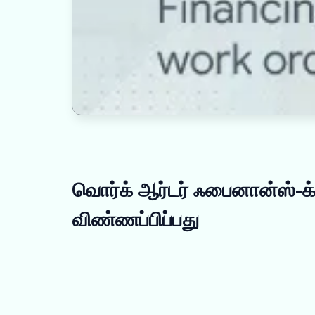
வொர்க் ஆர்டர் ஃபைனான்ஸ்-க்க
விண்ணப்பிப்பது