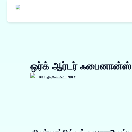
எங்களின் தயாரி
கொள்முதல் நி
ஒர்க் ஆர்டர் ஃபைனான்ஸ
ஒர்க் ஆர்டர் ப
இன்வாய்ஸ் டிஸ்
RBI பதிவுசெய்யப்பட்ட NBFC
விற்பனையாளர் 