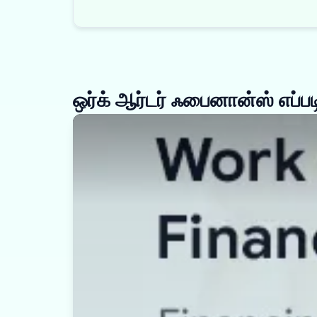
ஒர்க் ஆர்டர் ஃபைனான்ஸ் எப்