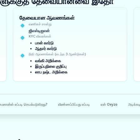
ங்களுக்குத் தேவையானவை இதோ
தேவையான ஆவணங்கள்
வணிகச் சான்று
ஜிஎஸ்டிஐஎன்
KYC விவரங்கள்
பான் கார்டு
ஆதார் கார்டு
நிதி ஆவணங்கள் (கடந்த 3 ஆண்டுகள்)
வங்கி அறிக்கை
இருப்புநிலை குறிப்பு
லாப நஷ்ட அறிக்கை
ஃபைனான்ஸ் எப்படி செயல்படுகிறது?
விண்ணப்பிப்பது எப்படி
ஏன் Oxyzo
அடிக்கட