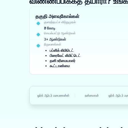
விண்ணப்பிக்கத் தயாரா? உ
தகுதி அளவுகோல்கள்
குறைந்தபட்ச விற்றுமுதல்
₹3 கோடி
செயல்பாட்டு ஆண்டுகள்
3+ ஆண்டுகள்
நிறுவனங்கள்
பப்ளிக் லிமிடெட்
பிரைவேட் லிமிட்டெட்
தனி உரிமையாளர்
கூட்டாண்மை
ஒர்க் ஆர்டர் ஃபைனான்ஸ்
நன்மைகள்
ஒர்க் ஆர்டர் 