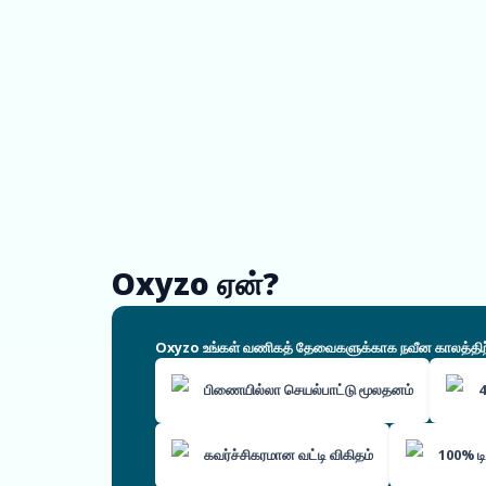
Oxyzo ஏன்?
Oxyzo உங்கள் வணிகத் தேவைகளுக்காக நவீன காலத்திற்கே
பிணையில்லா செயல்பாட்டு மூலதனம்
4
கவர்ச்சிகரமான வட்டி விகிதம்
100% டி