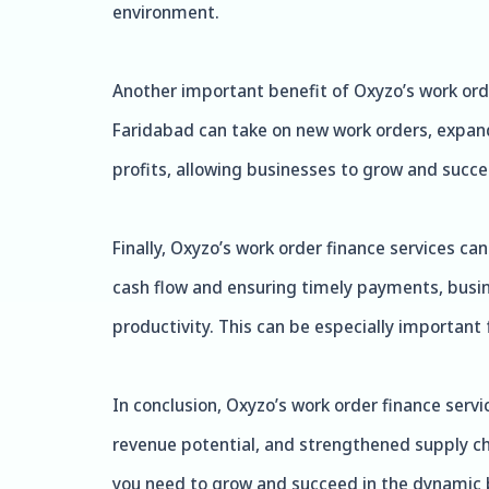
environment.
Another important benefit of Oxyzo’s work orde
Faridabad can take on new work orders, expand
profits, allowing businesses to grow and succ
Finally, Oxyzo’s work order finance services c
cash flow and ensuring timely payments, busine
productivity. This can be especially important 
In conclusion, Oxyzo’s work order finance serv
revenue potential, and strengthened supply cha
you need to grow and succeed in the dynamic b