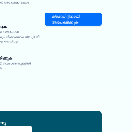
 അപേക്ഷാ ഫോം
ക്രെഡിറ്റിനായി
അപേക്ഷിക്കുക
ടുക
ുടെ അപേക്ഷ
കയും ന്യായമായ അനുമതി
യും ചെയ്യും
ിക്കുക
 2 ദിവസത്തിനുള്ളിൽ
ുക
നു.