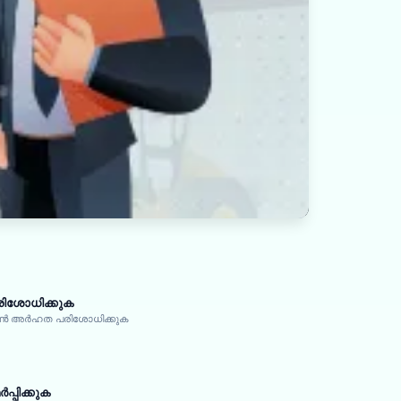
ിശോധിക്കുക
ോൺ അർഹത പരിശോധിക്കുക
്പിക്കുക