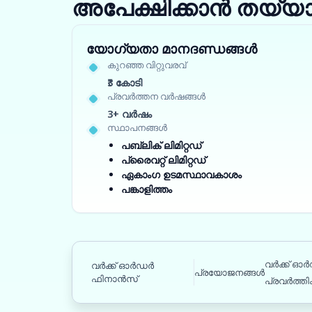
അപേക്ഷിക്കാൻ തയ്യ
യോഗ്യതാ മാനദണ്ഡങ്ങൾ
കുറഞ്ഞ വിറ്റുവരവ്
₹3 കോടി
പ്രവർത്തന വർഷങ്ങൾ
3+ വർഷം
സ്ഥാപനങ്ങൾ
പബ്ലിക് ലിമിറ്റഡ്
പ്രൈവറ്റ് ലിമിറ്റഡ്
ഏകാംഗ ഉടമസ്ഥാവകാശം
പങ്കാളിത്തം
വർക്ക് ഓ
വർക്ക് ഓർഡർ
പ്രയോജനങ്ങൾ
ഫിനാൻസ്
പ്രവർത്തിക