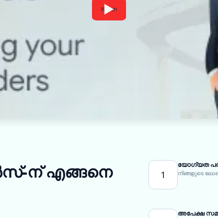
Watch
യോഗ്യത പര
സ്-ന് എങ്ങനെ
1
നിങ്ങളുടെ ല
അപേക്ഷ സമർപ