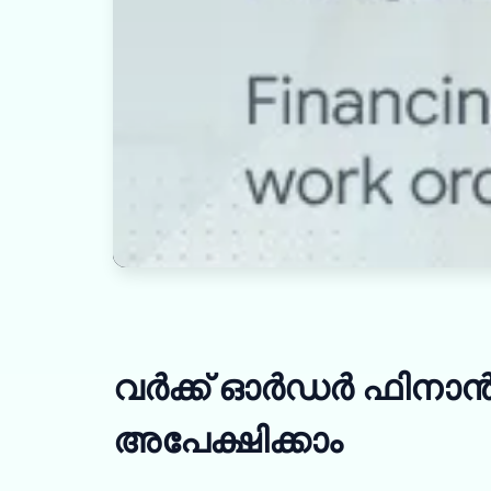
വർക്ക് ഓർഡർ ഫിനാൻ
അപേക്ഷിക്കാം