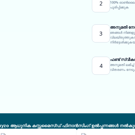
2
100% ഓൺലൈൻ
പൂരിപ്പിക്കുക
അനുമതി നേ
3
ഞങ്ങൾ നിങ്ങള
വിലയിരുത്തു
നിർദ്ദേശിക്കുക
ഫണ്ട് സ്വീകര
4
അനുമതി ലഭിച്ച്
വിതരണം നേട
xyzo ആധുനിക കസ്റ്റമൈസ്ഡ് ഫിനാൻസിംഗ് ഉൽപ്പന്നങ്ങൾ നൽകുന്