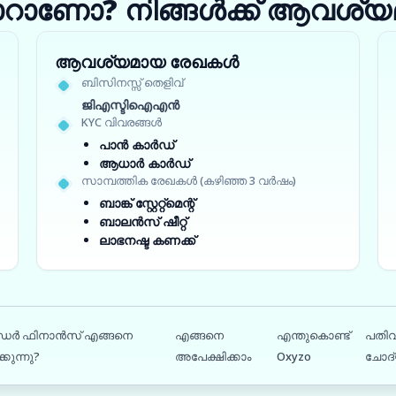
ാറാണോ? നിങ്ങൾക്ക് ആവശ്യമ
ആവശ്യമായ രേഖകൾ
ബിസിനസ്സ് തെളിവ്
ജിഎസ്ടിഐഎൻ
KYC വിവരങ്ങൾ
പാൻ കാർഡ്
ആധാർ കാർഡ്
സാമ്പത്തിക രേഖകൾ (കഴിഞ്ഞ 3 വർഷം)
ബാങ്ക് സ്റ്റേറ്റ്‌മെന്റ്
ബാലൻസ് ഷീറ്റ്
ലാഭനഷ്ട കണക്ക്
ർഡർ ഫിനാൻസ് എങ്ങനെ
എങ്ങനെ
എന്തുകൊണ്ട്
പതിവ
്കുന്നു?
അപേക്ഷിക്കാം
Oxyzo
ചോദ്