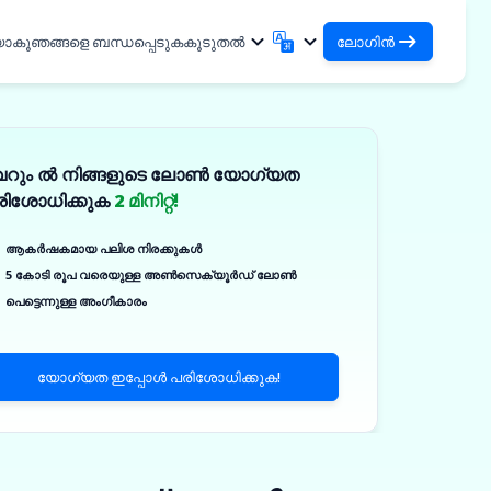
യാകൂ
ഞങ്ങളെ ബന്ധപ്പെടുക
കൂടുതൽ
ലോഗിൻ
ലോഗിൻ
English
मराठी
നിങ്ങളുടെ ലോണുകളും
English
Marathi
െറും ൽ നിങ്ങളുടെ ലോൺ യോഗ്യത
हिन्दी
বাংলা
ഓർഗനൈസേഷനുകളും ആക്സസ്
രിശോധിക്കുക
2 മിനിറ്റ്!
ചെയ്യുക
Hindi
Bengali
DSA ആയി ലോഗിൻ ചെയ്യുക
ગુજરાતી
ਪੰਜਾਬੀ
ആകർഷകമായ പലിശ നിരക്കുകൾ
നിങ്ങളുടെ ക്ലയന്റുകളെ മാനേജ്
Gujarati
Punjabi
5 കോടി രൂപ വരെയുള്ള അൺസെക്യൂർഡ് ലോൺ
ଓଡ଼ିଆ
ಕನ್ನಡ
ചെയ്യുന്നതിനുള്ള ആക്സസ്
കൾ
പെട്ടെന്നുള്ള അംഗീകാരം
Oriya
Kannada
ിക്കൽ
தமிழ்
മലയാളം
✓
Tamil
Malayalam
യോഗ്യത ഇപ്പോൾ പരിശോധിക്കുക!
తెలుగు
Telugu