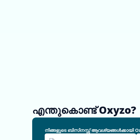
എന്തുകൊണ്ട് Oxyzo?
നിങ്ങളുടെ ബിസിനസ്സ് ആവശ്യങ്ങൾക്കായി O