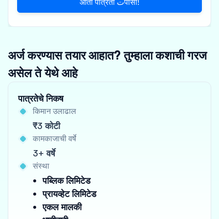
आता पात्रता تपासा!
अर्ज करण्यास तयार आहात? तुम्हाला कशाची गरज
असेल ते येथे आहे
पात्रतेचे निकष
किमान उलाढाल
₹3 कोटी
कामकाजाची वर्षे
3+ वर्षे
संस्था
पब्लिक लिमिटेड
प्रायव्हेट लिमिटेड
एकल मालकी