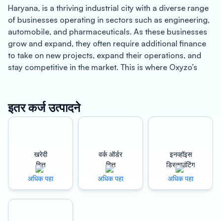
Haryana, is a thriving industrial city with a diverse range
of businesses operating in sectors such as engineering,
automobile, and pharmaceuticals. As these businesses
grow and expand, they often require additional finance
to take on new projects, expand their operations, and
stay competitive in the market. This is where Oxyzo’s
work order finance solutions can be particularly useful.
One of the key advantages of Oxyzo’s work order
इतर कर्ज उत्पादने
finance services is the instant disbursement of funds.
Traditional lenders often require weeks or even months
to approve loan applications and disburse funds, which
can be a major obstacle for businesses in Faridabad
खरेदी
वर्क ऑर्डर
इनव्हॉइस
that need quick access to finance to pay suppliers,
वित्त
वित्त
डिस्काउंटिंग
manage working capital, or invest in new projects.
अधिक पहा
अधिक पहा
अधिक पहा
Oxyzo’s advanced technology and data analytics can
evaluate a business’s creditworthiness and disburse
funds within hours of approval, helping businesses to