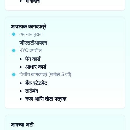
भागीदारी
आवश्यक कागदपत्रे
व्यवसाय पुरावा
जीएसटीआयएन
KYC तपशील
पॅन कार्ड
आधार कार्ड
वित्तीय कागदपत्रे (मागील 3 वर्षे)
बँक स्टेटमेंट
ताळेबंद
नफा आणि तोटा पत्रक
आमच्या अटी