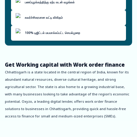
பணப்புழக்கத்திற்கு ஏற்ப கடன் வழங்கல்
கவர்ச்சிகரமான வட்டி விகிதம்
100% டிஜிட்டல் மயமாக்கப்பட்ட செயல்முறை
Get Working capital with Work order finance
Chhattisgarh is a state located in the central region of India, known for its
abundant natural resources, diverse cultural heritage, and strong
agricultural sector. The state is also home to a growing industrial base,
with many businesses looking to take advantage of the region’s economic
potential. Oxyzo, a leading digital lender, offers work order finance
solutions to businesses in Chhattisgarh, providing quick and hassle-free
access to finance for small and medium-sized enterprises (SMEs).
One of the key benefits of using Oxyzo’s work order finance services is