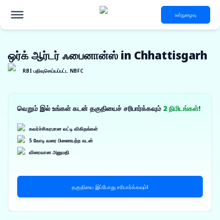
உள்நுழைவு
ஒர்க் ஆர்டர் ஃபைனான்ஸ் in Chhattisgarh
RBI பதிவுசெய்யப்பட்ட NBFC
வெறும் இல் உங்கள் கடன் தகுதியைச் சரிபார்க்கவும்
2 நிமிடங்கள்!
கவர்ச்சிகரமான வட்டி விகிதங்கள்
5 கோடி வரை பிணையற்ற கடன்
விரைவான அனுமதி
தகுதியை இப்போது சரிபார்க்கவும்!