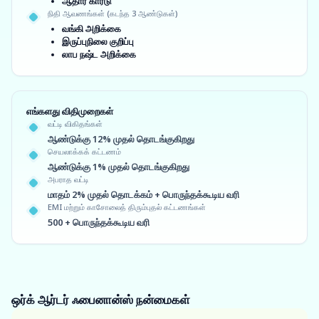
ஆதார் கார்டு
நிதி ஆவணங்கள் (கடந்த 3 ஆண்டுகள்)
வங்கி அறிக்கை
இருப்புநிலை குறிப்பு
லாப நஷ்ட அறிக்கை
எங்களது விதிமுறைகள்
வட்டி விகிதங்கள்
ஆண்டுக்கு 12% முதல் தொடங்குகிறது
செயலாக்கக் கட்டணம்
ஆண்டுக்கு 1% முதல் தொடங்குகிறது
அபராத வட்டி
மாதம் 2% முதல் தொடக்கம் + பொருந்தக்கூடிய வரி
EMI மற்றும் காசோலைத் திரும்புதல் கட்டணங்கள்
500 + பொருந்தக்கூடிய வரி
ஒர்க் ஆர்டர் ஃபைனான்ஸ்
நன்மைகள்