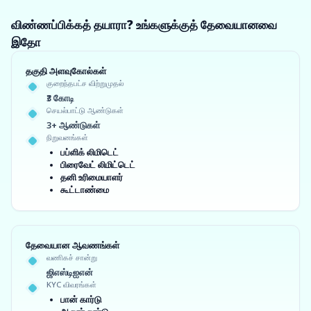
விண்ணப்பிக்கத் தயாரா? உங்களுக்குத் தேவையானவை
இதோ
தகுதி அளவுகோல்கள்
குறைந்தபட்ச விற்றுமுதல்
₹3 கோடி
செயல்பாட்டு ஆண்டுகள்
3+ ஆண்டுகள்
நிறுவனங்கள்
பப்ளிக் லிமிடெட்
பிரைவேட் லிமிட்டெட்
தனி உரிமையாளர்
கூட்டாண்மை
தேவையான ஆவணங்கள்
வணிகச் சான்று
ஜிஎஸ்டிஐஎன்
KYC விவரங்கள்
பான் கார்டு