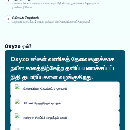
3
உங்கள் விண்ணப்பத்தை நாங்கள் மதிப்பீடு செய்து முறையான அனுமதியை
முன்மொழிவோம்
நிதியைப் பெறுங்கள்
4
அனுமதி கிடைத்த 2 நாட்களுக்குள் விநியோகங்களைப் பெறுங்கள்
Oxyzo ஏன்?
Oxyzo உங்கள் வணிகத் தேவைகளுக்காக
நவீன காலத்திற்கேற்ற தனிப்பயனாக்கப்பட்ட
நிதி தயாரிப்புகளை வழங்குகிறது.
பிணையில்லா செயல்பாட்டு மூலதனம்
48 மணி நேரத்திற்குள் ஒப்புதல்
எளிதான திருப்பிச் செலுத்தும் காலம்