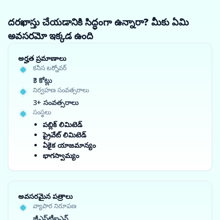
దరఖాస్తు చేయడానికి సిద్ధంగా ఉన్నారా? మీకు ఏమి
అవసరమో ఇక్కడ ఉంది
అర్హత ప్రమాణాలు
కనీస టర్నోవర్
₹3 కోట్లు
నిర్వహణ సంవత్సరాలు
3+ సంవత్సరాలు
సంస్థలు
పబ్లిక్ లిమిటెడ్
ప్రైవేట్ లిమిటెడ్
ఏకైక యాజమాన్యం
భాగస్వామ్యం
అవసరమైన పత్రాలు
వ్యాపార నిరూపణ
జీఎస్‌టీఐఎన్