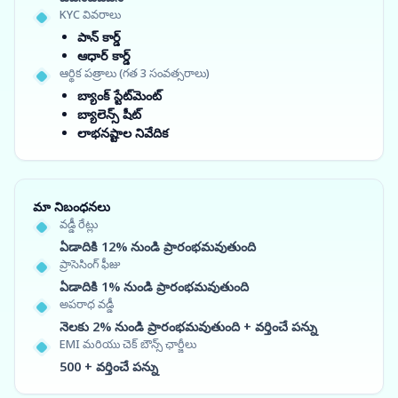
KYC వివరాలు
పాన్ కార్డ్
ఆధార్ కార్డ్
ఆర్థిక పత్రాలు (గత 3 సంవత్సరాలు)
బ్యాంక్ స్టేట్‌మెంట్
బ్యాలెన్స్ షీట్
లాభనష్టాల నివేదిక
మా నిబంధనలు
వడ్డీ రేట్లు
ఏడాదికి 12% నుండి ప్రారంభమవుతుంది
ప్రాసెసింగ్ ఫీజు
ఏడాదికి 1% నుండి ప్రారంభమవుతుంది
అపరాధ వడ్డీ
నెలకు 2% నుండి ప్రారంభమవుతుంది + వర్తించే పన్ను
EMI మరియు చెక్ బౌన్స్ ఛార్జీలు
500 + వర్తించే పన్ను