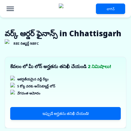
లాగిన్
వర్క్ ఆర్డర్ ఫైనాన్స్ in Chhattisgarh
RBI రిజిస్టర్డ్ NBFC
కేవలం లో మీ లోన్ అర్హతను తనిఖీ చేయండి
2 నిమిషాలు!
ఆకర్షణీయమైన వడ్డీ రేట్లు
5 కోట్ల వరకు అన్‌సెక్యూర్డ్ లోన్
వేగవంత ఆమోదం
ఇప్పుడే అర్హతను తనిఖీ చేయండి!