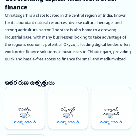
finance
Chhattisgarh is a state located in the central region of India, known
for its abundant natural resources, diverse cultural heritage, and
strong agricultural sector. The state is also home to a growing
industrial base, with many businesses looking to take advantage of
the region’s economic potential. Oxyzo, a leading digital lender, offers
work order finance solutions to businesses in Chhattisgarh, providing
quick and hassle-free access to finance for small and medium-sized
enterprises (SMEs).
One of the key benefits of using Oxyzo’s work order finance services
ఇతర రుణ ఉత్పత్తులు
is instant disbursement. Traditional lenders can take days or even
weeks to approve loans and disburse funds, whereas Oxyzo uses
advanced algorithms and data analytics to quickly assess a business’s
కొనుగోలు
వర్క్ ఆర్డర్
ఇన్వాయిస్
creditworthiness and disburse funds within hours of approval. This is
ఫైనాన్స్
ఫైనాన్స్
డిస్కౌంటింగ్
particularly useful for businesses in Chhattisgarh that may need to
మరిన్ని చూడండి
మరిన్ని చూడండి
మరిన్ని చూడండి
access finance quickly to pay suppliers, manage working capital, or
meet other short-term financial requirements.