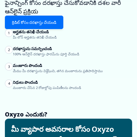
ఫైనాన్సింగ్ కోసం దరఖాస్తు చేసుకోవడానికి దశల వారీ
ఆన్‌లైన్ ప్రక్రియ
క్రెడిట్ కోసం దరఖాస్తు చేయండి
అర్హతను తనిఖీ చేయండి
1
మీ లోన్ అర్హతను తనిఖీ చేయండి
దరఖాస్తును సమర్పించండి
2
100% ఆన్‌లైన్ దరఖాస్తు ఫారమ్‌ను పూర్తి చేయండి
మంజూరు పొందండి
3
మేము మీ దరఖాస్తును విశ్లేషించి, తగిన మంజూరును ప్రతిపాదిస్తాము
నిధులు పొందండి
4
మంజూరు చేసిన 2 రోజుల్లోపు పంపిణీలను పొందండి
Oxyzo ఎందుకు?
మీ వ్యాపార అవసరాల కోసం Oxyzo