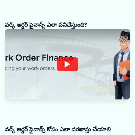
వర్క్ ఆర్డర్ ఫైనాన్స్ ఎలా పనిచేస్తుంది?
Watch
వర్క్ ఆర్డర్ ఫైనాన్స్ కోసం ఎలా దరఖాస్తు చేయాలి