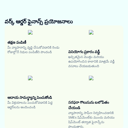
వర్క్ ఆర్డర్ ఫైనాన్స్
ప్రయోజనాలు
తక్షణ పంపిణీ
మీ వ్యాపారాన్ని వృద్ధి చేసుకోవడానికి రెండు
వినియోగం ప్రకారం వడ్డీ
రోజుల్లోనే నిధుల పంపిణీని పొందండి
ఖచ్చితమైన మొత్తం మరియు
ఉపయోగించిన కాలానికి మాత్రమే వడ్డీ
వసూలు చేయబడుతుంది
ఆదాయ సామర్థ్యాన్ని పెంచుకోండి
సరఫరా గొలుసును బలోపేతం
మీ విక్రయాలను పెంచుకోవడానికి పెద్ద
ఆర్డర్‌లను అందించండి
చేయండి
వ్యాపారాన్ని సాఫీగా నిర్వహించడానికి
SMEs షిప్‌మెంట్‌కు ముందు మరియు
షిప్‌మెంట్ తర్వాత ఫైనాన్స్‌ను
పొందుతారు.