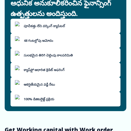
ఆధునిక అనుకూలీకరించిన ఫైనాన్సింగ్
ఉత్పత్తులను అందిస్తుంది.
పూచీకత్తు లేని వర్కింగ్ క్యాపిటల్
48 గంటల్లోపు ఆమోదం
సులభమైన తిరిగి చెల్లింపు కాలపరిమితి
క్యాష్‌ఫ్లో ఆధారిత క్రెడిట్ ఆఫరింగ్
ఆకర్షణీయమైన వడ్డీ రేటు
100% డిజిటలైజ్డ్ ప్రక్రియ
Get Working capital with Work order