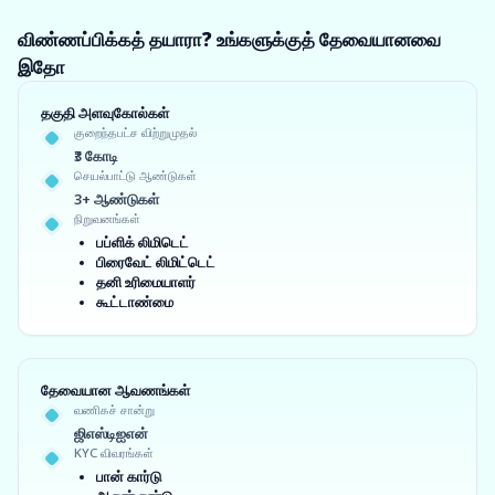
விண்ணப்பிக்கத் தயாரா? உங்களுக்குத் தேவையானவை
இதோ
தகுதி அளவுகோல்கள்
குறைந்தபட்ச விற்றுமுதல்
₹3 கோடி
செயல்பாட்டு ஆண்டுகள்
3+ ஆண்டுகள்
நிறுவனங்கள்
பப்ளிக் லிமிடெட்
பிரைவேட் லிமிட்டெட்
தனி உரிமையாளர்
கூட்டாண்மை
தேவையான ஆவணங்கள்
வணிகச் சான்று
ஜிஎஸ்டிஐஎன்
KYC விவரங்கள்
பான் கார்டு