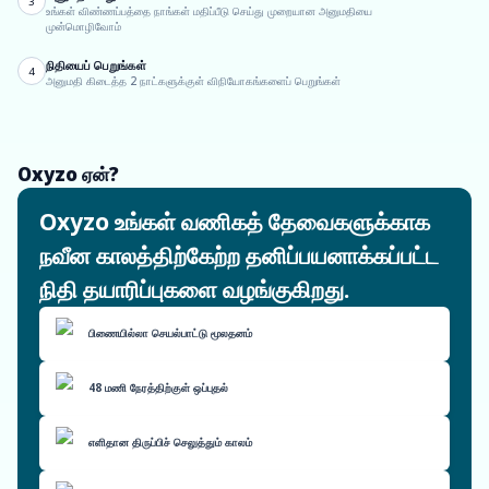
3
உங்கள் விண்ணப்பத்தை நாங்கள் மதிப்பீடு செய்து முறையான அனுமதியை
முன்மொழிவோம்
நிதியைப் பெறுங்கள்
4
அனுமதி கிடைத்த 2 நாட்களுக்குள் விநியோகங்களைப் பெறுங்கள்
Oxyzo ஏன்?
Oxyzo உங்கள் வணிகத் தேவைகளுக்காக
நவீன காலத்திற்கேற்ற தனிப்பயனாக்கப்பட்ட
நிதி தயாரிப்புகளை வழங்குகிறது.
பிணையில்லா செயல்பாட்டு மூலதனம்
48 மணி நேரத்திற்குள் ஒப்புதல்
எளிதான திருப்பிச் செலுத்தும் காலம்