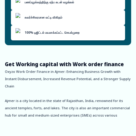
பணப்புழக்கத்திற்கு ஏற்ப கடன் வழங்கல்
கவர்ச்சிகரமான வட்டி விகிதம்
100% டிஜிட்டல் மயமாக்கப்பட்ட செயல்முறை
Get Working capital with Work order finance
Oxyzo Work Order Finance in Ajmer: Enhancing Business Growth with
Instant Disbursement, Increased Revenue Potential, and a Stronger Supply
Chain
Ajmer is a city located in the state of Rajasthan, India, renowned for its
ancient temples, forts, and lakes. The city is also an important commercial
hub for small and medium-sized enterprises (SMEs) across various
industries. However, SMEs in Ajmer face numerous challenges in obtaining
timely and sufficient financing to meet their working capital requirements.