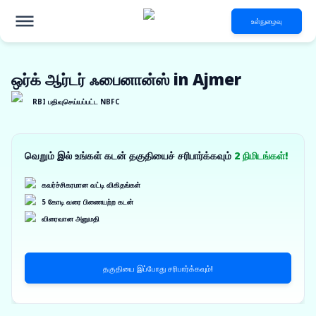
உள்நுழைவு
ஒர்க் ஆர்டர் ஃபைனான்ஸ் in Ajmer
RBI பதிவுசெய்யப்பட்ட NBFC
வெறும் இல் உங்கள் கடன் தகுதியைச் சரிபார்க்கவும்
2 நிமிடங்கள்!
கவர்ச்சிகரமான வட்டி விகிதங்கள்
5 கோடி வரை பிணையற்ற கடன்
விரைவான அனுமதி
தகுதியை இப்போது சரிபார்க்கவும்!