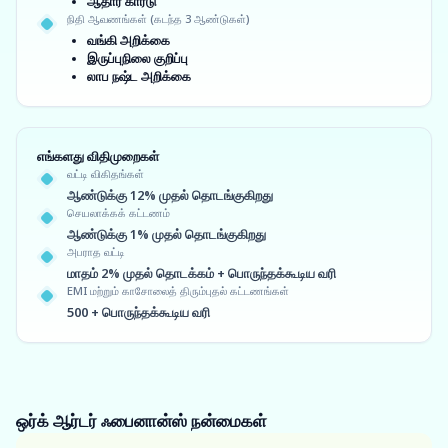
ஆதார் கார்டு
நிதி ஆவணங்கள் (கடந்த 3 ஆண்டுகள்)
வங்கி அறிக்கை
இருப்புநிலை குறிப்பு
லாப நஷ்ட அறிக்கை
எங்களது விதிமுறைகள்
வட்டி விகிதங்கள்
ஆண்டுக்கு 12% முதல் தொடங்குகிறது
செயலாக்கக் கட்டணம்
ஆண்டுக்கு 1% முதல் தொடங்குகிறது
அபராத வட்டி
மாதம் 2% முதல் தொடக்கம் + பொருந்தக்கூடிய வரி
EMI மற்றும் காசோலைத் திரும்புதல் கட்டணங்கள்
500 + பொருந்தக்கூடிய வரி
ஒர்க் ஆர்டர் ஃபைனான்ஸ்
நன்மைகள்