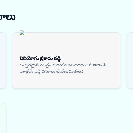
నాలు
వినియోగం ప్రకారం వడ్డీ
ఖచ్చితమైన మొత్తం మరియు ఉపయోగించిన కాలానికి
మాత్రమే వడ్డీ వసూలు చేయబడుతుంది