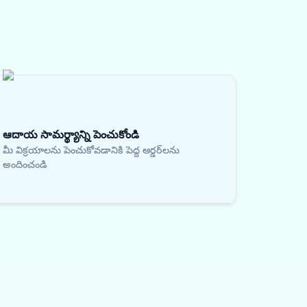
ఆదాయ సామర్థ్యాన్ని పెంచుకోండి
మీ విక్రయాలను పెంచుకోవడానికి పెద్ద ఆర్డర్‌లను
అందించండి