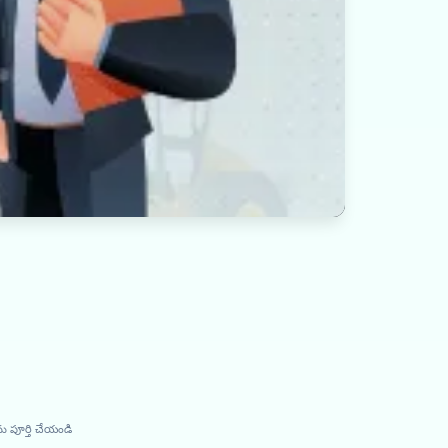
ు పూర్తి చేయండి