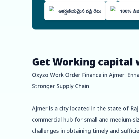
ఆకర్షణీయమైన వడ్డీ రేటు
100% డిజిటల
Get Working capital 
Oxyzo Work Order Finance in Ajmer: Enha
Stronger Supply Chain
Ajmer is a city located in the state of Ra
commercial hub for small and medium-siz
challenges in obtaining timely and suffic