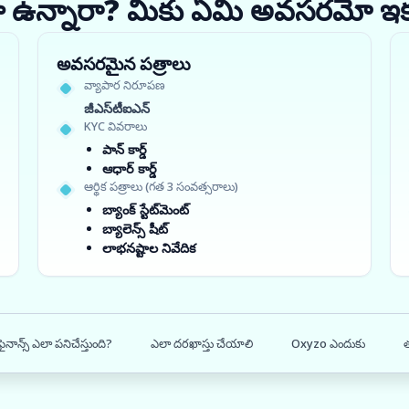
ధంగా ఉన్నారా? మీకు ఏమి అవసరమో ఇ
అవసరమైన పత్రాలు
వ్యాపార నిరూపణ
జీఎస్‌టీఐఎన్
KYC వివరాలు
పాన్ కార్డ్
ఆధార్ కార్డ్
ఆర్థిక పత్రాలు (గత 3 సంవత్సరాలు)
బ్యాంక్ స్టేట్‌మెంట్
బ్యాలెన్స్ షీట్
లాభనష్టాల నివేదిక
 ఫైనాన్స్ ఎలా పనిచేస్తుంది?
ఎలా దరఖాస్తు చేయాలి
Oxyzo ఎందుకు
త