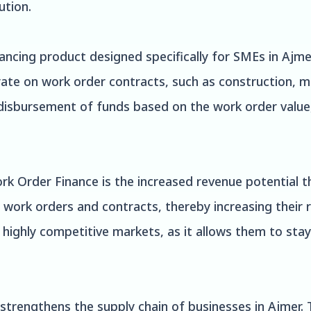
ution.
ncing product designed specifically for SMEs in Ajmer.
ate on work order contracts, such as construction, m
 disbursement of funds based on the work order value
 Order Finance is the increased revenue potential tha
 work orders and contracts, thereby increasing their re
 highly competitive markets, as it allows them to st
trengthens the supply chain of businesses in Ajmer. 