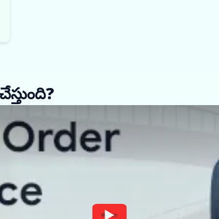
చేస్తుంది?
Watch