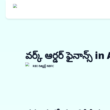
వర్క్ ఆర్డర్ ఫైనాన్స్ 
RBI రిజిస్టర్డ్ NBFC