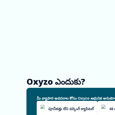
Oxyzo ఎందుకు?
మీ వ్యాపార అవసరాల కోసం Oxyzo ఆధునిక అనుకూలీకరిం
పూచీకత్తు లేని వర్కింగ్ క్యాపిటల్
48 