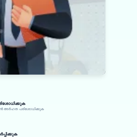
ിശോധിക്കുക
ോൺ അർഹത പരിശോധിക്കുക
്പിക്കുക