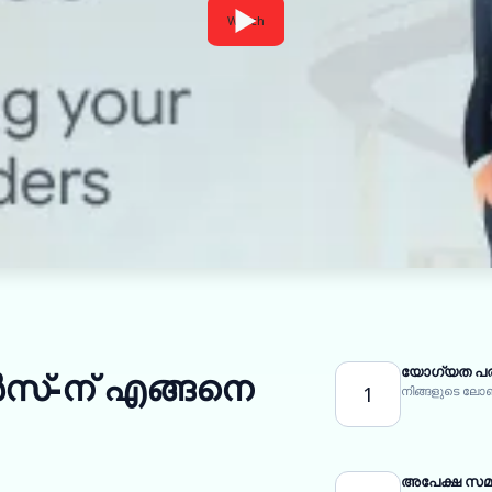
Watch
യോഗ്യത പര
സ്-ന് എങ്ങനെ
1
നിങ്ങളുടെ ല
അപേക്ഷ സമർപ