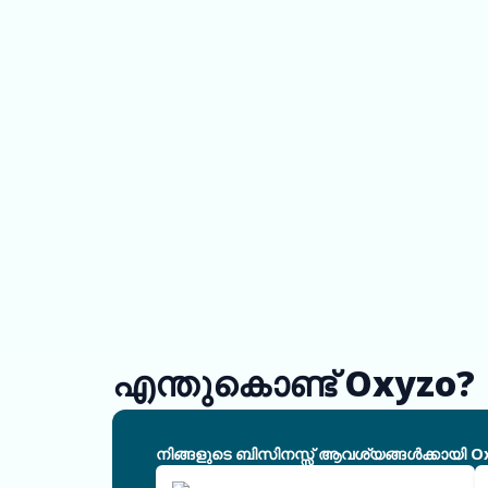
എന്തുകൊണ്ട് Oxyzo?
നിങ്ങളുടെ ബിസിനസ്സ് ആവശ്യങ്ങൾക്കായി O