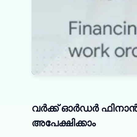
വർക്ക് ഓർഡർ ഫിനാൻ
അപേക്ഷിക്കാം