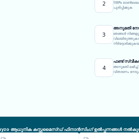
2
100% ഓൺലൈൻ
പൂരിപ്പിക്കുക
അനുമതി നേ
3
ഞങ്ങൾ നിങ്ങള
വിലയിരുത്തു
നിർദ്ദേശിക്കുക
ഫണ്ട് സ്വീകര
4
അനുമതി ലഭിച്ച്
വിതരണം നേട
xyzo ആധുനിക കസ്റ്റമൈസ്ഡ് ഫിനാൻസിംഗ് ഉൽപ്പന്നങ്ങൾ നൽകുന്