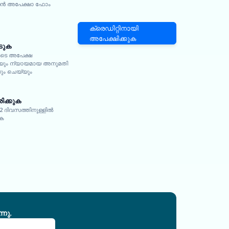
 അപേക്ഷാ ഫോം
ക്രെഡിറ്റിനായി
അപേക്ഷിക്കുക
ടുക
ുടെ അപേക്ഷ
കയും ന്യായമായ അനുമതി
യും ചെയ്യും
ിക്കുക
 2 ദിവസത്തിനുള്ളിൽ
ുക
നു.