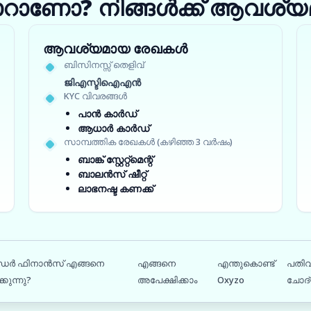
ാറാണോ? നിങ്ങൾക്ക് ആവശ്യമ
ആവശ്യമായ രേഖകൾ
ബിസിനസ്സ് തെളിവ്
ജിഎസ്ടിഐഎൻ
KYC വിവരങ്ങൾ
പാൻ കാർഡ്
ആധാർ കാർഡ്
സാമ്പത്തിക രേഖകൾ (കഴിഞ്ഞ 3 വർഷം)
ബാങ്ക് സ്റ്റേറ്റ്‌മെന്റ്
ബാലൻസ് ഷീറ്റ്
ലാഭനഷ്ട കണക്ക്
ർഡർ ഫിനാൻസ് എങ്ങനെ
എങ്ങനെ
എന്തുകൊണ്ട്
പതിവ
്കുന്നു?
അപേക്ഷിക്കാം
Oxyzo
ചോദ്