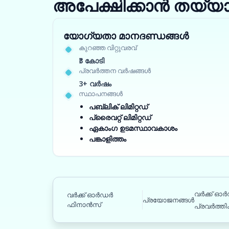
അപേക്ഷിക്കാൻ തയ്യ
യോഗ്യതാ മാനദണ്ഡങ്ങൾ
കുറഞ്ഞ വിറ്റുവരവ്
₹3 കോടി
പ്രവർത്തന വർഷങ്ങൾ
3+ വർഷം
സ്ഥാപനങ്ങൾ
പബ്ലിക് ലിമിറ്റഡ്
പ്രൈവറ്റ് ലിമിറ്റഡ്
ഏകാംഗ ഉടമസ്ഥാവകാശം
പങ്കാളിത്തം
വർക്ക് ഓ
വർക്ക് ഓർഡർ
പ്രയോജനങ്ങൾ
ഫിനാൻസ്
പ്രവർത്തിക