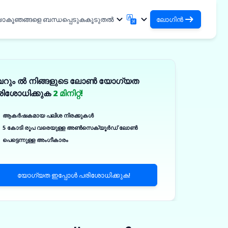
യാകൂ
ഞങ്ങളെ ബന്ധപ്പെടുക
കൂടുതൽ
ലോഗിൻ
ലോഗിൻ
English
मराठी
നിങ്ങളുടെ ലോണുകളും
English
Marathi
െറും ൽ നിങ്ങളുടെ ലോൺ യോഗ്യത
हिन्दी
বাংলা
ഓർഗനൈസേഷനുകളും ആക്സസ്
രിശോധിക്കുക
2 മിനിറ്റ്!
ചെയ്യുക
Hindi
Bengali
DSA ആയി ലോഗിൻ ചെയ്യുക
ગુજરાતી
ਪੰਜਾਬੀ
ആകർഷകമായ പലിശ നിരക്കുകൾ
നിങ്ങളുടെ ക്ലയന്റുകളെ മാനേജ്
Gujarati
Punjabi
5 കോടി രൂപ വരെയുള്ള അൺസെക്യൂർഡ് ലോൺ
ଓଡ଼ିଆ
ಕನ್ನಡ
ചെയ്യുന്നതിനുള്ള ആക്സസ്
കൾ
പെട്ടെന്നുള്ള അംഗീകാരം
Oriya
Kannada
ിക്കൽ
தமிழ்
മലയാളം
✓
Tamil
Malayalam
യോഗ്യത ഇപ്പോൾ പരിശോധിക്കുക!
తెలుగు
Telugu