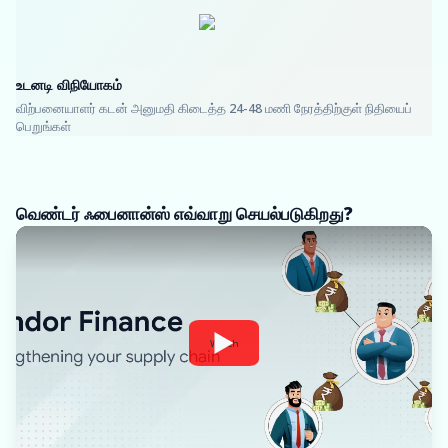
உடனடி விநியோகம்
விற்பனையாளர் கடன் அனுமதி கிடைத்த 24-48 மணி நேரத்திற்குள் நிதியைப்
பெறுங்கள்
வெண்டர் ஃபைனான்ஸ் எவ்வாறு செயல்படுகிறது?
Watch