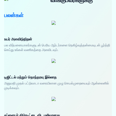
வாங்குபவர்களுக்கு
பலன்கள்
உயர் அளவிடுதிறன்
பல விற்பனையாளர்களுடன் பெரிய ஆர்டர்களை நெகிழ்வுத்தன்மையுடன் பூர்த்தி
செய்து உங்கள் வணிகத்தை அளவிடவும்.
டிஜிட்டல் மற்றும் தொந்தரவு இல்லாத
அனுமதி முதல் பட்டுவாடா வரையிலான முழு செயல்முறையையும் ஆன்லைனில்
முடிக்கவும்.
சப்ளையர் கிரெடிட்டை விட மலிவானது