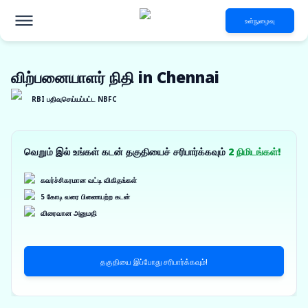
உள்நுழைவு
விற்பனையாளர் நிதி in Chennai
RBI பதிவுசெய்யப்பட்ட NBFC
வெறும் இல் உங்கள் கடன் தகுதியைச் சரிபார்க்கவும்
2 நிமிடங்கள்!
கவர்ச்சிகரமான வட்டி விகிதங்கள்
5 கோடி வரை பிணையற்ற கடன்
விரைவான அனுமதி
தகுதியை இப்போது சரிபார்க்கவும்!