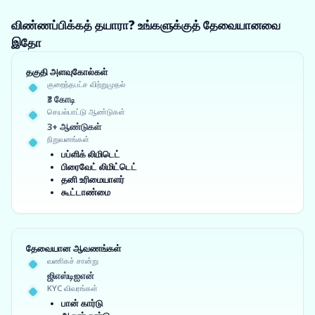
விண்ணப்பிக்கத் தயாரா? உங்களுக்குத் தேவையானவை
இதோ
தகுதி அளவுகோல்கள்
குறைந்தபட்ச விற்றுமுதல்
₹3 கோடி
செயல்பாட்டு ஆண்டுகள்
3+ ஆண்டுகள்
நிறுவனங்கள்
பப்ளிக் லிமிடெட்
பிரைவேட் லிமிட்டெட்
தனி உரிமையாளர்
கூட்டாண்மை
தேவையான ஆவணங்கள்
வணிகச் சான்று
ஜிஎஸ்டிஐஎன்
KYC விவரங்கள்
பான் கார்டு