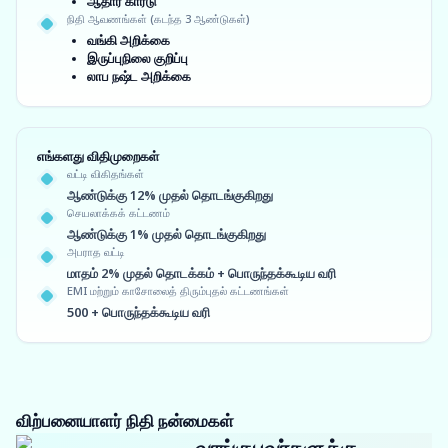
ஆதார் கார்டு
நிதி ஆவணங்கள் (கடந்த 3 ஆண்டுகள்)
வங்கி அறிக்கை
இருப்புநிலை குறிப்பு
லாப நஷ்ட அறிக்கை
எங்களது விதிமுறைகள்
வட்டி விகிதங்கள்
ஆண்டுக்கு 12% முதல் தொடங்குகிறது
செயலாக்கக் கட்டணம்
ஆண்டுக்கு 1% முதல் தொடங்குகிறது
அபராத வட்டி
மாதம் 2% முதல் தொடக்கம் + பொருந்தக்கூடிய வரி
EMI மற்றும் காசோலைத் திரும்புதல் கட்டணங்கள்
500 + பொருந்தக்கூடிய வரி
விற்பனையாளர் நிதி நன்மைகள்