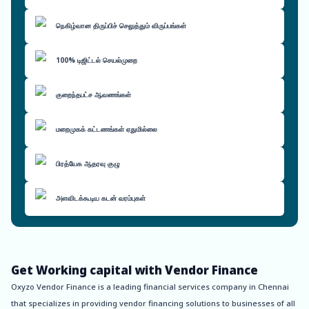
நெகிழ்வான திருப்பிச் செலுத்தும் விருப்பங்கள்
100% டிஜிட்டல் செயல்முறை
குறைந்தபட்ச ஆவணங்கள்
மறைமுகக் கட்டணங்கள் ஏதுமில்லை
பிரத்யேக ஆதரவு குழு
அளவிடக்கூடிய கடன் வரம்புகள்
Get Working capital with Vendor Finance
Oxyzo Vendor Finance is a leading financial services company in Chennai
that specializes in providing vendor financing solutions to businesses of all