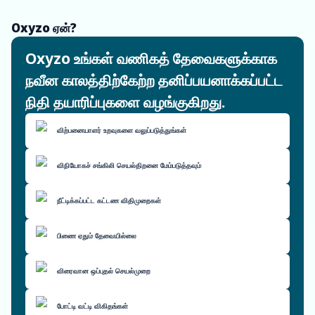
Oxyzo ஏன்?
Oxyzo உங்கள் வணிகத் தேவைகளுக்காக
நவீன காலத்திற்கேற்ற தனிப்பயனாக்கப்பட்ட
நிதி தயாரிப்புகளை வழங்குகிறது.
விற்பனையாளர் உறவுகளை வலுப்படுத்துங்கள்
விநியோகச் சங்கிலி செயல்திறனை மேம்படுத்தவும்
நீட்டிக்கப்பட்ட கட்டண விதிமுறைகள்
பிணை ஏதும் தேவையில்லை
விரைவான ஒப்புதல் செயல்முறை
போட்டி வட்டி விகிதங்கள்