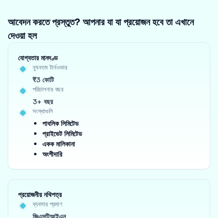
আবেদন করতে প্রস্তুত? আপনার যা যা প্রয়োজন হবে তা এখানে
দেওয়া হল
যোগ্যতার মানদণ্ড
ন্যূনতম টার্নওভার
₹3 কোটি
পরিচালনার বছর
3+ বছর
সংস্থাগুলি
পাবলিক লিমিটেড
প্রাইভেট লিমিটেড
একক মালিকানা
অংশীদারি
প্রয়োজনীয় নথিপত্র
ব্যবসার প্রমাণ
জিএসটিআইএন