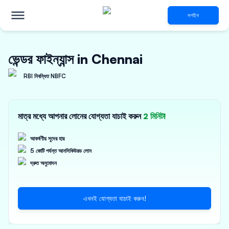
লগইন
ভেন্ডর ফাইন্যান্স in Chennai
RBI নিবন্ধিত NBFC
মাত্র মধ্যে আপনার লোনের যোগ্যতা যাচাই করুন
2 মিনিট!
আকর্ষণীয় সুদের হার
5 কোটি পর্যন্ত আনসিকিউরড লোন
দ্রুত অনুমোদন
এখনই যোগ্যতা যাচাই করুন!