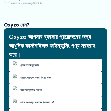
অনুমোদনের ২ দিনের মধ্যে বিতরণ পান
Oxyzo কেন?
Oxyzo আপনার ব্যবসার প্রয়োজনের জন্য
আধুনিক কাস্টমাইজড ফাইন্যান্সিং পণ্য সরবরাহ
করে।
ভেন্ডর সম্পর্ক দৃঢ় করুন
সরবরাহ শৃঙ্খলের দক্ষতা উন্নত করুন
বর্ধিত অর্থপ্রদানের শর্তাবলী
কোনো অতিরিক্ত জামানত প্রয়োজন নেই