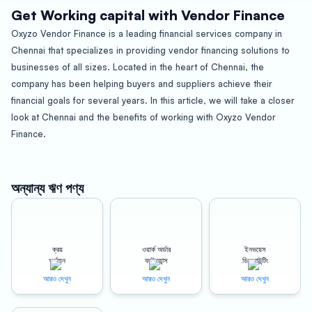
Get Working capital with Vendor Finance
Oxyzo Vendor Finance is a leading financial services company in
Chennai that specializes in providing vendor financing solutions to
businesses of all sizes. Located in the heart of Chennai, the
company has been helping buyers and suppliers achieve their
financial goals for several years. In this article, we will take a closer
look at Chennai and the benefits of working with Oxyzo Vendor
Finance.
About Chennai:
অন্যান্য ঋণ পণ্য
Chennai, also known as the “Detroit of India,” is the capital city of
Tamil Nadu and is located on the Bay of Bengal. With a population of
over 7 million people, it is the fourth-largest city in India and a major
ক্রয়
ওয়ার্ক অর্ডার
ইনভয়েস
center for trade and commerce. The city is home to several leading
অর্থায়ন
ফাইন্যান্স
ডিসকাউন্টিং
businesses, including those in the automotive, technology, and
আরও দেখুন
আরও দেখুন
আরও দেখুন
manufacturing sectors.