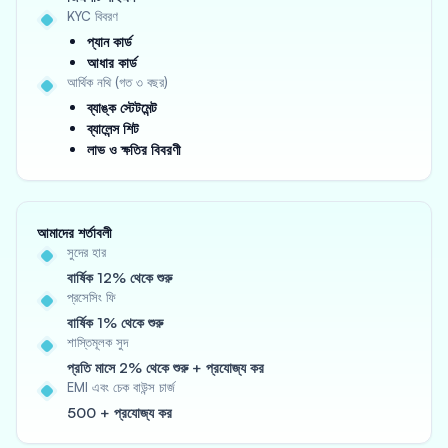
KYC বিবরণ
প্যান কার্ড
আধার কার্ড
আর্থিক নথি (গত ৩ বছর)
ব্যাঙ্ক স্টেটমেন্ট
ব্যালেন্স শিট
লাভ ও ক্ষতির বিবরণী
আমাদের শর্তাবলী
সুদের হার
বার্ষিক 12% থেকে শুরু
প্রসেসিং ফি
বার্ষিক 1% থেকে শুরু
শাস্তিমূলক সুদ
প্রতি মাসে 2% থেকে শুরু + প্রযোজ্য কর
EMI এবং চেক বাউন্স চার্জ
500 + প্রযোজ্য কর