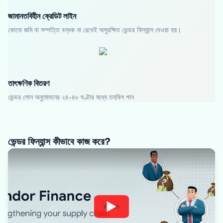
জামানতবিহীন ক্রেডিট লাইন
কোনো জমি বা সম্পত্তি বন্ধক না রেখেই অসুরক্ষিত ভেন্ডর ফিন্যান্স দেওয়া হয়।
তাৎক্ষণিক বিতরণ
ভেন্ডর লোন অনুমোদনের ২৪-৪৮ ঘণ্টার মধ্যে তহবিল পান
ভেন্ডর ফিন্যান্স কীভাবে কাজ করে?
Watch