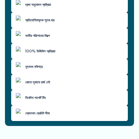
দ্রুত অনুমোদন প্রক্রিয়া
প্রতিযোগিতামূলক সুদের হার
নমনীয় পরিশোধের বিকল্প
100% ডিজিটাল প্রক্রিয়া
ন্যূনতম নথিপত্র
কোনো লুকানো চার্জ নেই
নিবেদিত সাপোর্ট টিম
স্কেলেবল ক্রেডিট সীমা