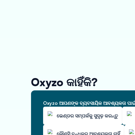
Oxyzo କାହିଁକି?
Oxyzo ଆପଣଙ୍କ ବ୍ୟବସାୟିକ ଆବଶ୍ୟକତା ପାଇଁ ଆ
ଭେଣ୍ଡର ସମ୍ପର୍କକୁ ସୁଦୃଢ଼ କରନ୍ତୁ
କୌଣସି ବନ୍ଧକର ଆବଶ୍ୟକତା ନାହିଁ