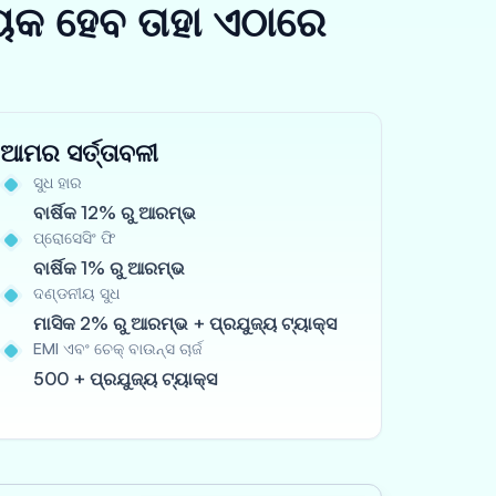
ୟକ ହେବ ତାହା ଏଠାରେ
ଆମର ସର୍ତ୍ତାବଳୀ
ସୁଧ ହାର
ବାର୍ଷିକ 12% ରୁ ଆରମ୍ଭ
ପ୍ରୋସେସିଂ ଫି
ବାର୍ଷିକ 1% ରୁ ଆରମ୍ଭ
ଦଣ୍ଡନୀୟ ସୁଧ
ମାସିକ 2% ରୁ ଆରମ୍ଭ + ପ୍ରଯୁଜ୍ୟ ଟ୍ୟାକ୍ସ
EMI ଏବଂ ଚେକ୍ ବାଉନ୍ସ ଚାର୍ଜ
500 + ପ୍ରଯୁଜ୍ୟ ଟ୍ୟାକ୍ସ