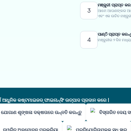
ମଞ୍ଜୁରୀ ପ୍ରାପ୍ତ କରନ
3
ଆମେ ଆପଣଙ୍କର ଆବେ
ଏବଂ ଏକ ଉଚିତ ମଞ୍ଜୁରୀ
ପାଣ୍ଠି ପ୍ରାପ୍ତ କରନ୍
4
ମଞ୍ଜୁରୀର ୨ ଦିନ ମଧ୍
ଧୁନିକ କଷ୍ଟମାଇଜଡ୍ ଫାଇନାନ୍ସିଂ ଉତ୍ପାଦ ପ୍ରଦାନ କରେ |
ଯୋଗାଣ ଶୃଙ୍ଖଳା ଦକ୍ଷତାରେ ଉନ୍ନତି କରନ୍ତୁ
ବିସ୍ତାରିତ ଦେୟ ସର
ତ୍ୱରିତ ଅନୁମୋଦନ ପ୍ରକ୍ରିୟା
ପ୍ରତିଯୋଗିତାମୂଳକ ସୁଧ ହାର