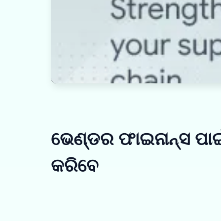
ଭେଣ୍ଡର ଫାଇନାନ୍ସ ପା
କରିବେ