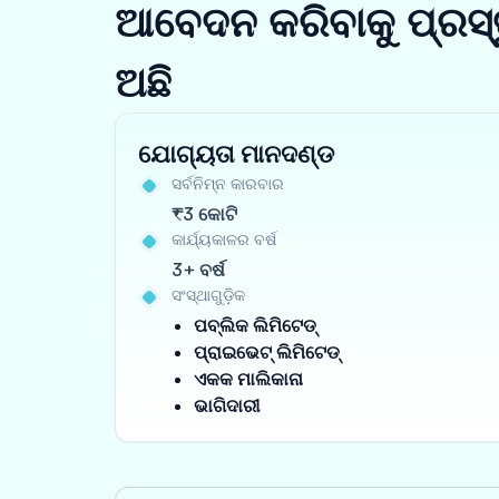
ଆବେଦନ କରିବାକୁ ପ୍ରସ୍
ଅଛି
ଯୋଗ୍ୟତା ମାନଦଣ୍ଡ
ସର୍ବନିମ୍ନ କାରବାର
₹3 କୋଟି
କାର୍ଯ୍ୟକାଳର ବର୍ଷ
3+ ବର୍ଷ
ସଂସ୍ଥାଗୁଡ଼ିକ
ପବ୍ଲିକ ଲିମିଟେଡ୍
ପ୍ରାଇଭେଟ୍ ଲିମିଟେଡ୍
ଏକକ ମାଲିକାନା
ଭାଗିଦାରୀ