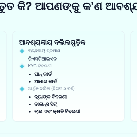
ତୁତ କି? ଆପଣଙ୍କୁ କ’ଣ ଆବଶ୍
ଆବଶ୍ୟକୀୟ ଦଲିଲଗୁଡ଼ିକ
ବ୍ୟବସାୟ ପ୍ରମାଣ
ଜିଏସଟିଆଇଏନ
KYC ବିବରଣୀ
ପାନ୍ କାର୍ଡ
ଆଧାର କାର୍ଡ
ଆର୍ଥିକ ଦଲିଲ (ବିଗତ 3 ବର୍ଷ)
ବ୍ୟାଙ୍କ ବିବରଣୀ
ବାଲାନ୍ସ ସିଟ୍
ଲାଭ ଏବଂ କ୍ଷତି ବିବରଣୀ