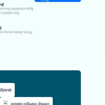
୍ତୁ
ଦନକୁ ମୂଲ୍ୟାଙ୍କନ କରିବୁ
 ପ୍ରସ୍ତାବ ଦେବୁ
ତୁ
ୟରେ ବିତରଣ ପ୍ରାପ୍ତ କରନ୍ତୁ
୍ତ୍ତାବଳୀ
ନମନୀୟ ପରିଶୋଧ ବିକଳ୍ପ