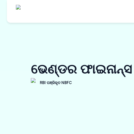
ଆମର ଉତ୍
କ୍ରୟ ଅର୍
ଭେଣ୍ଡର ଫାଇନାନ୍ସ
ୱାର୍କ ଅର୍
ଇନଭଏସ୍ ଡ
RBI ପଞ୍ଜିକୃତ NBFC
ବିକ୍ରେତା 