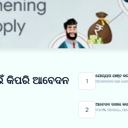
ଯୋଗ୍ୟତା ଯାଞ୍ଚ କର
ଇଁ କିପରି ଆବେଦନ
1
ଆପଣଙ୍କର ଋଣ ଯୋଗ୍ୟ
ଆବେଦନ ଦାଖଲ କରନ
2
୧୦୦% ଅନଲାଇନ୍ ଆବେ