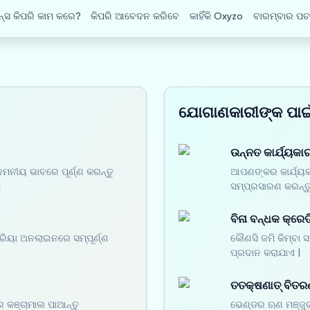
୍ସ କିପରି କାମ କରେ?
କିପରି ଆବେଦନ କରିବେ
କାହିଁକି Oxyzo
ବାରମ୍ବାର ପଚ
ଯୋଗାଣକାରୀଙ୍କ ପାଇ
ଉନ୍ନତ କାର୍ଯ୍ୟକାରୀ
ନମନୀୟ ଭାବରେ ପୂର୍ଣ୍ଣ କରନ୍ତୁ
ଆପଣଙ୍କର କାର୍ଯ୍ୟକା
|
ସମ୍ପ୍ରସାରଣ କରନ୍ତ
ବିନା ବନ୍ଧକ କ୍ରେଡ
୍ରିୟା ଅନଲାଇନରେ ସମ୍ପୂର୍ଣ୍ଣ
କୌଣସି ଜମି କିମ୍ବା 
ପ୍ରଦାନ କରାଯାଏ |
ତତକ୍ଷଣାତ୍ ବିତର
 କଞ୍ଚାମାଲ ପାଆନ୍ତୁ
ଭେଣ୍ଡର ଋଣ ମଞ୍ଜୁର 