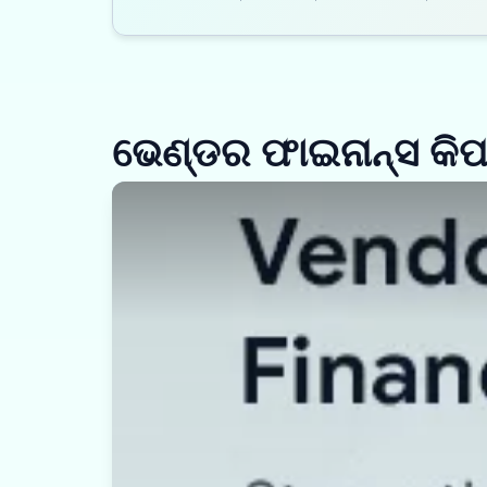
ଭେଣ୍ଡର ଫାଇନାନ୍ସ କି