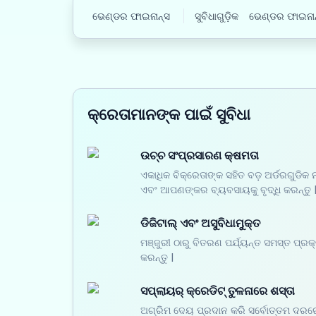
ଭେଣ୍ଡର ଫାଇନାନ୍ସ
ସୁବିଧାଗୁଡ଼ିକ
ଭେଣ୍ଡର ଫାଇନାନ
କ୍ରେତାମାନଙ୍କ ପାଇଁ ସୁବିଧା
ଉଚ୍ଚ ସଂପ୍ରସାରଣ କ୍ଷମତା
ଏକାଧିକ ବିକ୍ରେତାଙ୍କ ସହିତ ବଡ଼ ଅର୍ଡରଗୁଡିକ 
ଏବଂ ଆପଣଙ୍କର ବ୍ୟବସାୟକୁ ବୃଦ୍ଧି କରନ୍ତୁ 
ଡିଜିଟାଲ୍ ଏବଂ ଅସୁବିଧାମୁକ୍ତ
ମଞ୍ଜୁରୀ ଠାରୁ ବିତରଣ ପର୍ଯ୍ୟନ୍ତ ସମସ୍ତ ପ୍ରକ
କରନ୍ତୁ |
ସପ୍ଲାୟର୍ କ୍ରେଡିଟ୍ ତୁଳନାରେ ଶସ୍ତା
ଅଗ୍ରିମ ଦେୟ ପ୍ରଦାନ କରି ସର୍ବୋତ୍ତମ ଦରରେ