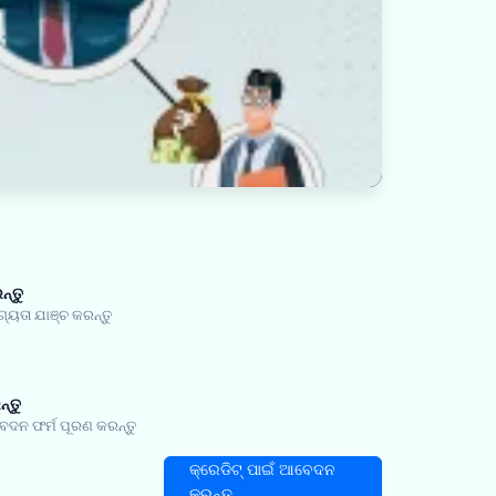
ନ୍ତୁ
ତା ଯାଞ୍ଚ କରନ୍ତୁ
୍ତୁ
ଦନ ଫର୍ମ ପୂରଣ କରନ୍ତୁ
କ୍ରେଡିଟ୍ ପାଇଁ ଆବେଦନ
କରନ୍ତୁ