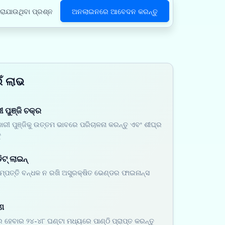
ରାଯାଉଥିବା ପ୍ରଶ୍ନ
ଅନଲାଇନରେ ଆବେଦନ କରନ୍ତୁ
ଁ ଲାଭ
 ପୁଞ୍ଜି ଚକ୍ର
ରୀ ପୁଞ୍ଜିକୁ ଉତ୍ତମ ଭାବରେ ପରିଚାଳନା କରନ୍ତୁ ଏବଂ ଶୀଘ୍ର
ୁ
ିଟ୍ ଲାଇନ୍
ସମ୍ପତ୍ତି ବନ୍ଧକ ନ ରଖି ଅସୁରକ୍ଷିତ ଭେଣ୍ଡର ଫାଇନାନ୍ସ
ଣ
ହେବାର ୨୪-୪୮ ଘଣ୍ଟା ମଧ୍ୟରେ ପାଣ୍ଠି ପ୍ରାପ୍ତ କରନ୍ତୁ