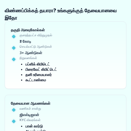
விண்ணப்பிக்கத் தயாரா? உங்களுக்குத் தேவையானவை
இதோ
தகுதி அளவுகோல்கள்
குறைந்தபட்ச விற்றுமுதல்
₹3 கோடி
செயல்பாட்டு ஆண்டுகள்
3+ ஆண்டுகள்
நிறுவனங்கள்
பப்ளிக் லிமிடெட்
பிரைவேட் லிமிட்டெட்
தனி உரிமையாளர்
கூட்டாண்மை
தேவையான ஆவணங்கள்
வணிகச் சான்று
ஜிஎஸ்டிஐஎன்
KYC விவரங்கள்
பான் கார்டு