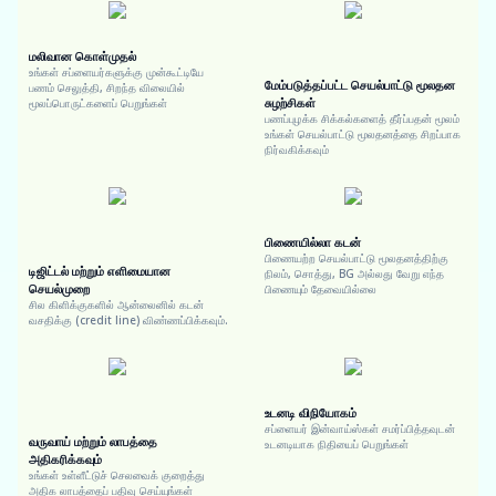
மலிவான கொள்முதல்
உங்கள் சப்ளையர்களுக்கு முன்கூட்டியே
மேம்படுத்தப்பட்ட செயல்பாட்டு மூலதன
பணம் செலுத்தி, சிறந்த விலையில்
சுழற்சிகள்
மூலப்பொருட்களைப் பெறுங்கள்
பணப்புழக்க சிக்கல்களைத் தீர்ப்பதன் மூலம்
உங்கள் செயல்பாட்டு மூலதனத்தை சிறப்பாக
நிர்வகிக்கவும்
பிணையில்லா கடன்
பிணையற்ற செயல்பாட்டு மூலதனத்திற்கு
டிஜிட்டல் மற்றும் எளிமையான
நிலம், சொத்து, BG அல்லது வேறு எந்த
செயல்முறை
பிணையும் தேவையில்லை
சில கிளிக்குகளில் ஆன்லைனில் கடன்
வசதிக்கு (credit line) விண்ணப்பிக்கவும்.
உடனடி விநியோகம்
சப்ளையர் இன்வாய்ஸ்கள் சமர்ப்பித்தவுடன்
வருவாய் மற்றும் லாபத்தை
உடனடியாக நிதியைப் பெறுங்கள்
அதிகரிக்கவும்
உங்கள் உள்ளீட்டுச் செலவைக் குறைத்து
அதிக லாபத்தைப் பதிவு செய்யுங்கள்