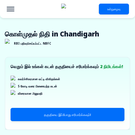
உள்நுழைவு
கொள்முதல் நிதி in Chandigarh
RBI பதிவுசெய்யப்பட்ட NBFC
வெறும் இல் உங்கள் கடன் தகுதியைச் சரிபார்க்கவும்
2 நிமிடங்கள்!
கவர்ச்சிகரமான வட்டி விகிதங்கள்
5 கோடி வரை பிணையற்ற கடன்
விரைவான அனுமதி
தகுதியை இப்போது சரிபார்க்கவும்!