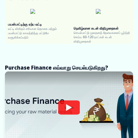
பயன்பாட்டிற்கு ஏற்ப வட்டி
நெகிழ்வான கடன் விதிமுறைகள்
வட்டி விகிதம் சரியான தொகை மற்றும்
செயல்பாட்டு மூலதனத் தேவைகளைப் பூர்த்தி
பயன்பாட்டு காலத்திற்கு மட்டுமே
செய்ய 60-120 நாட்கள் கடன்
வசூலிக்கப்படும்
விதிமுறைகள்
Purchase Finance எவ்வாறு செயல்படுகிறது?
Watch