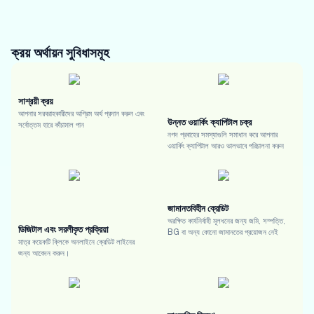
ক্রয় অর্থায়ন
সুবিধাসমূহ
সাশ্রয়ী ক্রয়
আপনার সরবরাহকারীদের অগ্রিম অর্থ প্রদান করুন এবং
উন্নত ওয়ার্কিং ক্যাপিটাল চক্র
সর্বোত্তম হারে কাঁচামাল পান
নগদ প্রবাহের সমস্যাগুলি সমাধান করে আপনার
ওয়ার্কিং ক্যাপিটাল আরও ভালভাবে পরিচালনা করুন
জামানতবিহীন ক্রেডিট
অরক্ষিত কার্যনির্বাহী মূলধনের জন্য জমি, সম্পত্তি,
ডিজিটাল এবং সরলীকৃত প্রক্রিয়া
BG বা অন্য কোনো জামানতের প্রয়োজন নেই
মাত্র কয়েকটি ক্লিকে অনলাইনে ক্রেডিট লাইনের
জন্য আবেদন করুন।