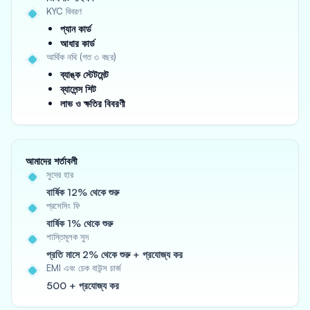
KYC বিবরণ
প্যান কার্ড
আধার কার্ড
আর্থিক নথি (গত ৩ বছর)
ব্যাঙ্ক স্টেটমেন্ট
ব্যালেন্স শিট
লাভ ও ক্ষতির বিবরণী
আমাদের শর্তাবলী
সুদের হার
বার্ষিক 12% থেকে শুরু
প্রসেসিং ফি
বার্ষিক 1% থেকে শুরু
শাস্তিমূলক সুদ
প্রতি মাসে 2% থেকে শুরু + প্রযোজ্য কর
EMI এবং চেক বাউন্স চার্জ
500 + প্রযোজ্য কর