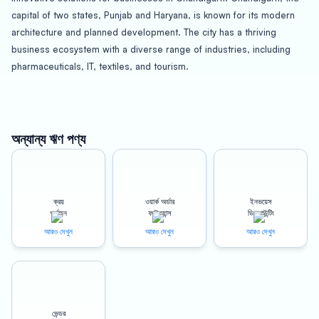
capital of two states, Punjab and Haryana, is known for its modern
architecture and planned development. The city has a thriving
business ecosystem with a diverse range of industries, including
pharmaceuticals, IT, textiles, and tourism.
Oxyzo Purchase Finance provides businesses in Chandigarh with
access to a cheaper procurement process. By leveraging their
extensive network of suppliers, they negotiate better prices on
অন্যান্য ঋণ পণ্য
behalf of their clients. This results in significant cost savings for
businesses, allowing them to invest in growth and expansion.
ক্রয়
ওয়ার্ক অর্ডার
ইনভয়েস
Improved working capital cycles are another benefit of partnering
অর্থায়ন
ফাইন্যান্স
ডিসকাউন্টিং
with Oxyzo Purchase Finance. By providing businesses with
আরও দেখুন
আরও দেখুন
আরও দেখুন
collateral-free lines of credit, they can manage their cash flow more
efficiently and avoid the delays and hassles associated with
traditional financing options.
Oxyzo Purchase Finance also offers a digital and simplified process
ভেন্ডর