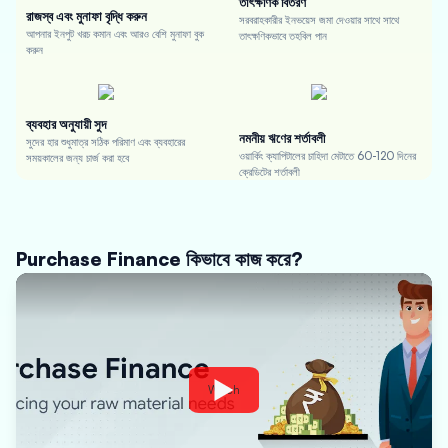
তাৎক্ষণিক বিতরণ
রাজস্ব এবং মুনাফা বৃদ্ধি করুন
সরবরাহকারীর ইনভয়েস জমা দেওয়ার সাথে সাথে
আপনার ইনপুট খরচ কমান এবং আরও বেশি মুনাফা বুক
তাৎক্ষণিকভাবে তহবিল পান
করুন
ব্যবহার অনুযায়ী সুদ
নমনীয় ঋণের শর্তাবলী
সুদের হার শুধুমাত্র সঠিক পরিমাণ এবং ব্যবহারের
ওয়ার্কিং ক্যাপিটালের চাহিদা মেটাতে 60-120 দিনের
সময়কালের জন্য চার্জ করা হবে
ক্রেডিটের শর্তাবলী
Purchase Finance কিভাবে কাজ করে?
Watch