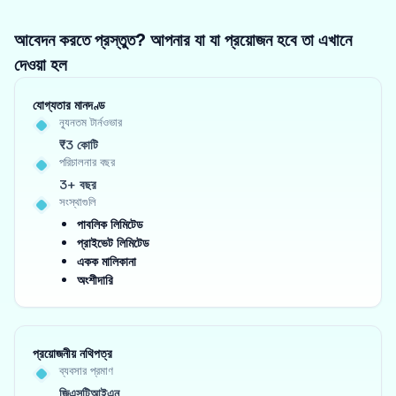
আবেদন করতে প্রস্তুত? আপনার যা যা প্রয়োজন হবে তা এখানে
দেওয়া হল
যোগ্যতার মানদণ্ড
ন্যূনতম টার্নওভার
₹3 কোটি
পরিচালনার বছর
3+ বছর
সংস্থাগুলি
পাবলিক লিমিটেড
প্রাইভেট লিমিটেড
একক মালিকানা
অংশীদারি
প্রয়োজনীয় নথিপত্র
ব্যবসার প্রমাণ
জিএসটিআইএন