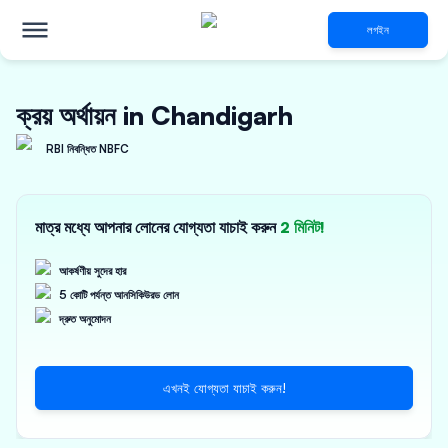
লগইন
ক্রয় অর্থায়ন in Chandigarh
RBI নিবন্ধিত NBFC
মাত্র মধ্যে আপনার লোনের যোগ্যতা যাচাই করুন
2 মিনিট!
আকর্ষণীয় সুদের হার
5 কোটি পর্যন্ত আনসিকিউরড লোন
দ্রুত অনুমোদন
এখনই যোগ্যতা যাচাই করুন!