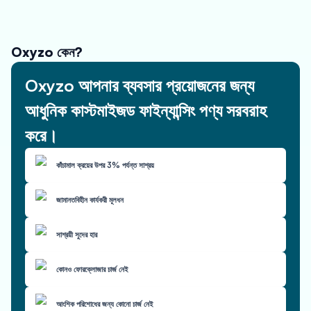
Oxyzo কেন?
Oxyzo আপনার ব্যবসার প্রয়োজনের জন্য
আধুনিক কাস্টমাইজড ফাইন্যান্সিং পণ্য সরবরাহ
করে।
কাঁচামাল ক্রয়ের উপর 3% পর্যন্ত সাশ্রয়
জামানতবিহীন কার্যকরী মূলধন
সাশ্রয়ী সুদের হার
কোনও ফোরক্লোজার চার্জ নেই
আংশিক পরিশোধের জন্য কোনো চার্জ নেই