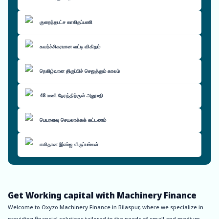
குறைந்தபட்ச காகிதப்பணி
கவர்ச்சிகரமான வட்டி விகிதம்
நெகிழ்வான திருப்பிச் செலுத்தும் காலம்
48 மணி நேரத்திற்குள் அனுமதி
பெயரளவு செயலாக்கக் கட்டணம்
எளிதான இஎம்ஐ விருப்பங்கள்
Get Working capital with Machinery Finance
Welcome to Oxyzo Machinery Finance in Bilaspur, where we specialize in
providing financial solutions tailored to the needs of small and medium-