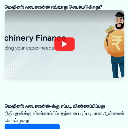
மெஷினரி ஃபைனான்ஸ் எவ்வாறு செயல்படுகிறது?
Watch
மெஷினரி ஃபைனான்ஸ்-க்கு எப்படி விண்ணப்பிப்பது
நிதியுதவிக்கு விண்ணப்பிப்பதற்கான படிப்படியான ஆன்லைன்
செயல்முறை