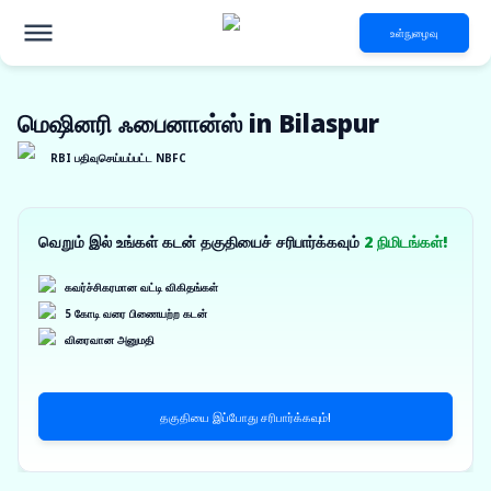
உள்நுழைவு
மெஷினரி ஃபைனான்ஸ் in Bilaspur
RBI பதிவுசெய்யப்பட்ட NBFC
வெறும் இல் உங்கள் கடன் தகுதியைச் சரிபார்க்கவும்
2 நிமிடங்கள்!
கவர்ச்சிகரமான வட்டி விகிதங்கள்
5 கோடி வரை பிணையற்ற கடன்
விரைவான அனுமதி
தகுதியை இப்போது சரிபார்க்கவும்!