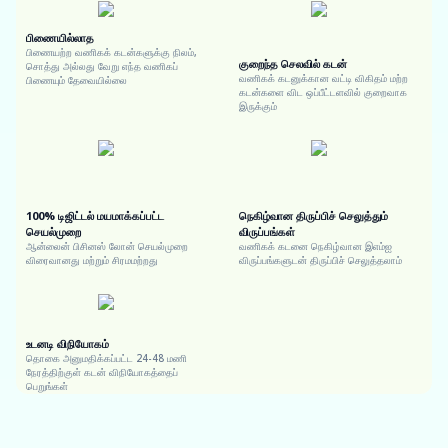
பிணையில்லாத
பிணையற்ற வணிகக் கடன்களுக்கு நிலம்,
குறைந்த செலவில் கடன்
சொத்து அல்லது வேறு எந்த வணிகப்
வணிகக் கடனுக்கான வட்டி விகிதம் மற்ற
பிணையும் தேவையில்லை
கடன்களை விட ஒப்பீட்டளவில் குறைவாக
இருக்கும்
100% டிஜிட்டல் மயமாக்கப்பட்ட
நெகிழ்வான திருப்பிச் செலுத்தும்
செயல்முறை
விருப்பங்கள்
ஆன்லைன் பிசினஸ் லோன் செயல்முறை
வணிகக் கடனை நெகிழ்வான இஎம்ஐ
விரைவானது மற்றும் சிரமமற்றது
விருப்பங்களுடன் திருப்பிச் செலுத்தலாம்
உடனடி விநியோகம்
தொகை அனுமதிக்கப்பட்ட 24-48 மணி
நேரத்திற்குள் கடன் விநியோகத்தைப்
பெறுங்கள்