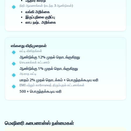
ஆதார் கார்டு
நிதி ஆவணங்கள் (கடந்த 3 ஆண்டுகள்)
வங்கி அறிக்கை
இருப்புநிலை குறிப்பு
லாப நஷ்ட அறிக்கை
எங்களது விதிமுறைகள்
வட்டி விகிதங்கள்
ஆண்டுக்கு 12% முதல் தொடங்குகிறது
செயலாக்கக் கட்டணம்
ஆண்டுக்கு 1% முதல் தொடங்குகிறது
அபராத வட்டி
மாதம் 2% முதல் தொடக்கம் + பொருந்தக்கூடிய வரி
EMI மற்றும் காசோலைத் திரும்புதல் கட்டணங்கள்
500 + பொருந்தக்கூடிய வரி
மெஷினரி ஃபைனான்ஸ்
நன்மைகள்