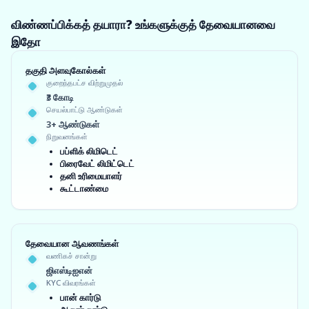
விண்ணப்பிக்கத் தயாரா? உங்களுக்குத் தேவையானவை
இதோ
தகுதி அளவுகோல்கள்
குறைந்தபட்ச விற்றுமுதல்
₹3 கோடி
செயல்பாட்டு ஆண்டுகள்
3+ ஆண்டுகள்
நிறுவனங்கள்
பப்ளிக் லிமிடெட்
பிரைவேட் லிமிட்டெட்
தனி உரிமையாளர்
கூட்டாண்மை
தேவையான ஆவணங்கள்
வணிகச் சான்று
ஜிஎஸ்டிஐஎன்
KYC விவரங்கள்
பான் கார்டு