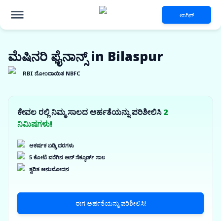
ಲಾಗಿನ್
ಮೆಷಿನರಿ ಫೈನಾನ್ಸ್ in Bilaspur
RBI ನೋಂದಾಯಿತ NBFC
ಕೇವಲ ರಲ್ಲಿ ನಿಮ್ಮ ಸಾಲದ ಅರ್ಹತೆಯನ್ನು ಪರಿಶೀಲಿಸಿ
2
ನಿಮಿಷಗಳು!
ಆಕರ್ಷಕ ಬಡ್ಡಿ ದರಗಳು
5 ಕೋಟಿ ವರೆಗಿನ ಅನ್ ಸೆಕ್ಯೂರ್ಡ್ ಸಾಲ
ತ್ವರಿತ ಅನುಮೋದನ
ಈಗ ಅರ್ಹತೆಯನ್ನು ಪರಿಶೀಲಿಸಿ!