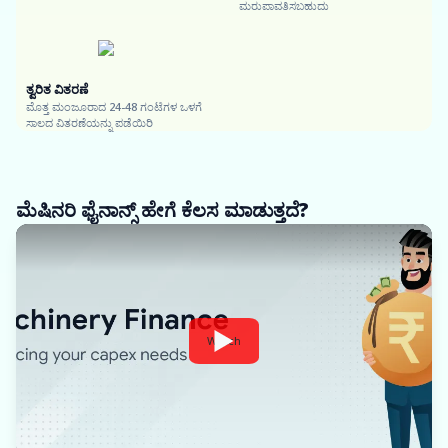
ಮರುಪಾವತಿಸಬಹುದು
ತ್ವರಿತ ವಿತರಣೆ
ಮೊತ್ತ ಮಂಜೂರಾದ 24-48 ಗಂಟೆಗಳ ಒಳಗೆ
ಸಾಲದ ವಿತರಣೆಯನ್ನು ಪಡೆಯಿರಿ
ಮೆಷಿನರಿ ಫೈನಾನ್ಸ್ ಹೇಗೆ ಕೆಲಸ ಮಾಡುತ್ತದೆ?
Watch