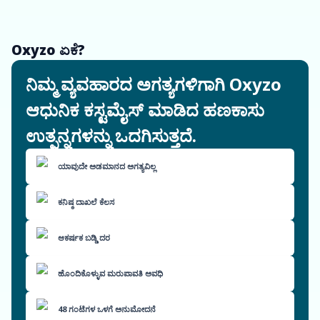
Oxyzo ಏಕೆ?
ನಿಮ್ಮ ವ್ಯವಹಾರದ ಅಗತ್ಯಗಳಿಗಾಗಿ Oxyzo
ಆಧುನಿಕ ಕಸ್ಟಮೈಸ್ ಮಾಡಿದ ಹಣಕಾಸು
ಉತ್ಪನ್ನಗಳನ್ನು ಒದಗಿಸುತ್ತದೆ.
ಯಾವುದೇ ಅಡಮಾನದ ಅಗತ್ಯವಿಲ್ಲ
ಕನಿಷ್ಠ ದಾಖಲೆ ಕೆಲಸ
ಆಕರ್ಷಕ ಬಡ್ಡಿ ದರ
ಹೊಂದಿಕೊಳ್ಳುವ ಮರುಪಾವತಿ ಅವಧಿ
48 ಗಂಟೆಗಳ ಒಳಗೆ ಅನುಮೋದನೆ