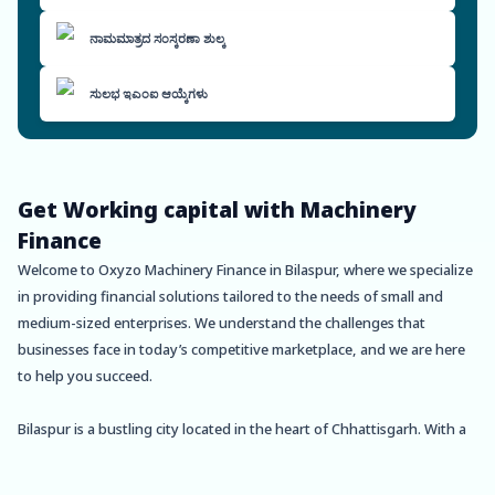
ನಾಮಮಾತ್ರದ ಸಂಸ್ಕರಣಾ ಶುಲ್ಕ
ಸುಲಭ ಇಎಂಐ ಆಯ್ಕೆಗಳು
Get Working capital with Machinery
Finance
Welcome to Oxyzo Machinery Finance in Bilaspur, where we specialize
in providing financial solutions tailored to the needs of small and
medium-sized enterprises. We understand the challenges that
businesses face in today’s competitive marketplace, and we are here
to help you succeed.
Bilaspur is a bustling city located in the heart of Chhattisgarh. With a
growing population and thriving business community, Bilaspur is an
excellent place to start or expand your business. Whether you are a