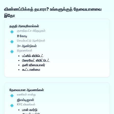
விண்ணப்பிக்கத் தயாரா? உங்களுக்குத் தேவையானவை
இதோ
தகுதி அளவுகோல்கள்
குறைந்தபட்ச விற்றுமுதல்
₹3 கோடி
செயல்பாட்டு ஆண்டுகள்
3+ ஆண்டுகள்
நிறுவனங்கள்
பப்ளிக் லிமிடெட்
பிரைவேட் லிமிட்டெட்
தனி உரிமையாளர்
கூட்டாண்மை
தேவையான ஆவணங்கள்
வணிகச் சான்று
ஜிஎஸ்டிஐஎன்
KYC விவரங்கள்
பான் கார்டு