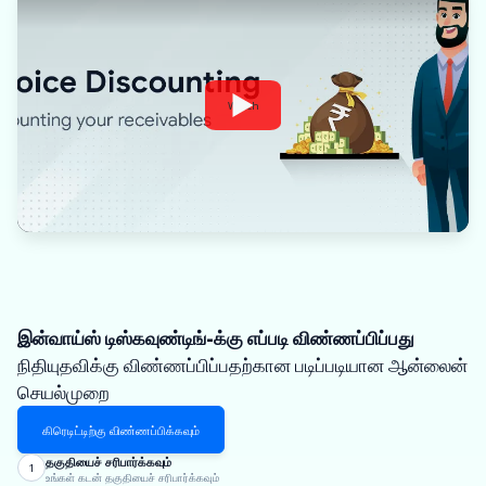
Watch
இன்வாய்ஸ் டிஸ்கவுண்டிங்-க்கு எப்படி விண்ணப்பிப்பது
நிதியுதவிக்கு விண்ணப்பிப்பதற்கான படிப்படியான ஆன்லைன்
செயல்முறை
கிரெடிட்டிற்கு விண்ணப்பிக்கவும்
தகுதியைச் சரிபார்க்கவும்
1
உங்கள் கடன் தகுதியைச் சரிபார்க்கவும்