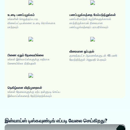
உடனடி பணப்புழக்கம்
பணப்புழக்கத்தை மேம்படுத்துங்கள்
உங்களின் செலுத்தப்படாத
பணப்பரிமாற்றச் சுழற்சிகளுக்காகக்
விலைப்பட்டியல்களை உடனடி ரொக்கமாக
காத்திருக்காமல் நிலையான
மாற்றவும்
பணப்புழக்கத்தைப் பராமரிக்கவும்
விரைவான ஒப்புதல்
பிணை ஏதும் தேவையில்லை
குறைந்தபட்ச ஆவணங்களுடன் 48 மணி
உங்கள் இன்வாய்ஸ்களுக்கு எதிராக
நேரத்திற்குள் அனுமதி பெறவும்
பிணையில்லா நிதியுதவி
நெகிழ்வான விதிமுறைகள்
உங்கள் தேவைகளுக்கு ஏற்ப தள்ளுபடி செய்ய
இன்வாய்ஸ்களைத் தேர்ந்தெடுக்கவும்
இன்வாய்ஸ் டிஸ்கவுண்டிங் எப்படி வேலை செய்கிறது?