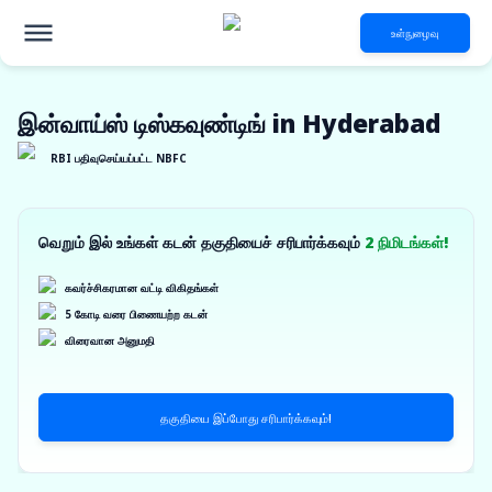
உள்நுழைவு
இன்வாய்ஸ் டிஸ்கவுண்டிங் in Hyderabad
RBI பதிவுசெய்யப்பட்ட NBFC
வெறும் இல் உங்கள் கடன் தகுதியைச் சரிபார்க்கவும்
2 நிமிடங்கள்!
கவர்ச்சிகரமான வட்டி விகிதங்கள்
5 கோடி வரை பிணையற்ற கடன்
விரைவான அனுமதி
தகுதியை இப்போது சரிபார்க்கவும்!