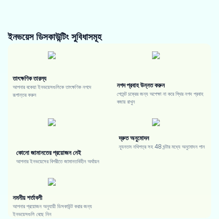
ইনভয়েস ডিসকাউন্টিং
সুবিধাসমূহ
তাৎক্ষণিক তারল্য
নগদ প্রবাহ উন্নত করুন
আপনার বকেয়া ইনভয়েসগুলিকে তাৎক্ষণিক নগদে
পেমেন্ট চক্রের জন্য অপেক্ষা না করে স্থির নগদ প্রবাহ
রূপান্তর করুন
বজায় রাখুন
দ্রুত অনুমোদন
ন্যূনতম নথিপত্র সহ 48 ঘন্টার মধ্যে অনুমোদন পান
কোনো জামানতের প্রয়োজন নেই
আপনার ইনভয়েসের বিপরীতে জামানতবিহীন অর্থায়ন
নমনীয় শর্তাবলী
আপনার প্রয়োজন অনুযায়ী ডিসকাউন্ট করার জন্য
ইনভয়েসগুলি বেছে নিন