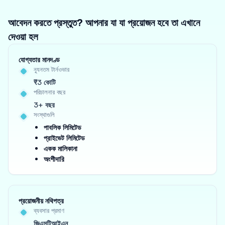
আবেদন করতে প্রস্তুত? আপনার যা যা প্রয়োজন হবে তা এখানে
দেওয়া হল
যোগ্যতার মানদণ্ড
ন্যূনতম টার্নওভার
₹3 কোটি
পরিচালনার বছর
3+ বছর
সংস্থাগুলি
পাবলিক লিমিটেড
প্রাইভেট লিমিটেড
একক মালিকানা
অংশীদারি
প্রয়োজনীয় নথিপত্র
ব্যবসার প্রমাণ
জিএসটিআইএন