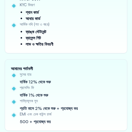
KYC বিবরণ
প্যান কার্ড
আধার কার্ড
আর্থিক নথি (গত ৩ বছর)
ব্যাঙ্ক স্টেটমেন্ট
ব্যালেন্স শিট
লাভ ও ক্ষতির বিবরণী
আমাদের শর্তাবলী
সুদের হার
বার্ষিক 12% থেকে শুরু
প্রসেসিং ফি
বার্ষিক 1% থেকে শুরু
শাস্তিমূলক সুদ
প্রতি মাসে 2% থেকে শুরু + প্রযোজ্য কর
EMI এবং চেক বাউন্স চার্জ
500 + প্রযোজ্য কর