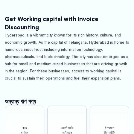
Get Working capital with Invoice
Discounting
Hyderabad is a vibrant city known for its rich history, culture, and
economic growth. As the capital of Telangana, Hyderabad is home to
numerous industries, including information technology,
pharmaceuticals, and biotechnology. The city has also emerged as a
hub for small and medium-sized businesses that are driving growth
in the region. For these businesses, access to working capital is
crucial to sustain their operations and fuel their expansion plans.
That’s where Oxyzo Invoice Discounting in Hyderabad comes in.
Oxyzo is a leading invoice discounting company that provides quick
অন্যান্য ঋণ পণ্য
and hassle-free working capital solutions to businesses in
Hyderabad. With Oxyzo, businesses can get access to cash based
on their outstanding invoices, without any delays or paperwork.
ক্রয়
ওয়ার্ক অর্ডার
ইনভয়েস
অর্থায়ন
ফাইন্যান্স
ডিসকাউন্টিং