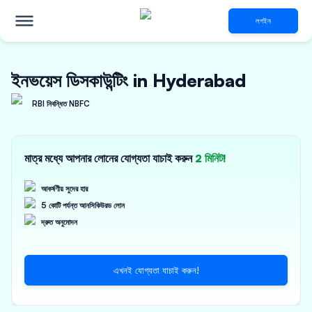
লগইন
ইনভয়েস ডিসকাউন্টিং in Hyderabad
RBI নিবন্ধিত NBFC
মাত্র মধ্যে আপনার লোনের যোগ্যতা যাচাই করুন
2 মিনিট!
আকর্ষণীয় সুদের হার
5 কোটি পর্যন্ত আনসিকিউরড লোন
দ্রুত অনুমোদন
এখনই যোগ্যতা যাচাই করুন!