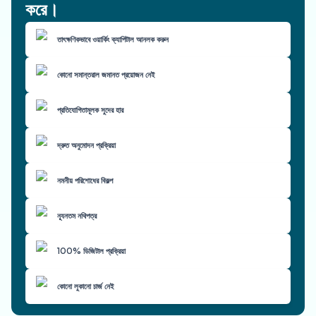
করে।
তাৎক্ষণিকভাবে ওয়ার্কিং ক্যাপিটাল আনলক করুন
কোনো সমান্তরাল জমানত প্রয়োজন নেই
প্রতিযোগিতামূলক সুদের হার
দ্রুত অনুমোদন প্রক্রিয়া
নমনীয় পরিশোধের বিকল্প
ন্যূনতম নথিপত্র
100% ডিজিটাল প্রক্রিয়া
কোনো লুকানো চার্জ নেই