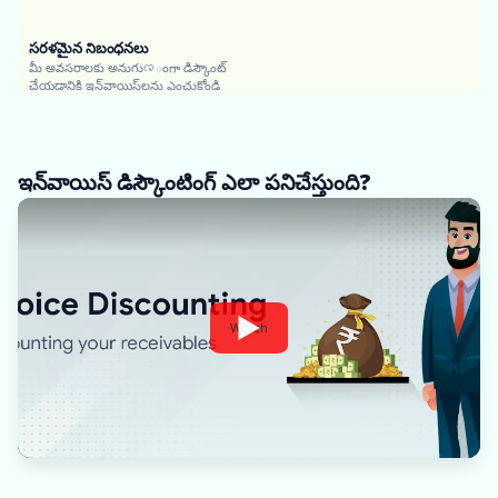
సరళమైన నిబంధనలు
మీ అవసరాలకు అనుగుಣంగా డిస్కౌంట్
చేయడానికి ఇన్‌వాయిస్‌లను ఎంచుకోండి
ఇన్‌వాయిస్ డిస్కౌంటింగ్ ఎలా పనిచేస్తుంది?
Watch