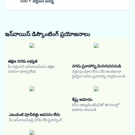
500 + వర్తించే పన్ను
ఇన్‌వాయిస్ డిస్కౌంటింగ్
ప్రయోజనాలు
తక్షణ నగదు లభ్యత
నగదు ప్రవాహాన్ని మెరుగుపరచండి
మీ చెల్లించని ఇన్‌వాయిస్‌లను తక్షణ
నగదుగా మార్చుకోండి
చెల్లింపు చక్రాల కోసం వేచి ఉండకుండా
స్థిరమైన నగదు ప్రవాహాన్ని నిర్వహించండి
శీఘ్ర ఆమోదం
కనీస డాక్యుమెంటేషన్‌తో 48 గంటల్లో
ఆమోదం పొందండి
ఎటువంటి పూచీకత్తు అవసరం లేదు
మీ ఇన్‌వాయిస్‌లపై హామీ లేని ఫైనాన్సింగ్