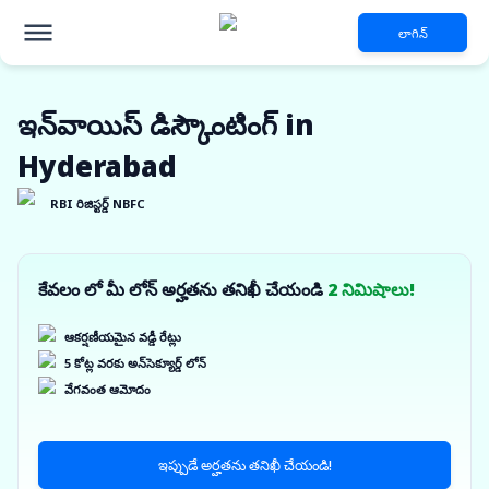
లాగిన్
ఇన్‌వాయిస్ డిస్కౌంటింగ్ in
Hyderabad
RBI రిజిస్టర్డ్ NBFC
కేవలం లో మీ లోన్ అర్హతను తనిఖీ చేయండి
2 నిమిషాలు!
ఆకర్షణీయమైన వడ్డీ రేట్లు
5 కోట్ల వరకు అన్‌సెక్యూర్డ్ లోన్
వేగవంత ఆమోదం
ఇప్పుడే అర్హతను తనిఖీ చేయండి!