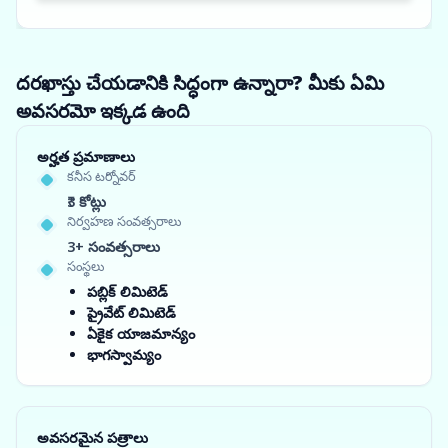
దరఖాస్తు చేయడానికి సిద్ధంగా ఉన్నారా? మీకు ఏమి
అవసరమో ఇక్కడ ఉంది
అర్హత ప్రమాణాలు
కనీస టర్నోవర్
₹3 కోట్లు
నిర్వహణ సంవత్సరాలు
3+ సంవత్సరాలు
సంస్థలు
పబ్లిక్ లిమిటెడ్
ప్రైవేట్ లిమిటెడ్
ఏకైక యాజమాన్యం
భాగస్వామ్యం
అవసరమైన పత్రాలు