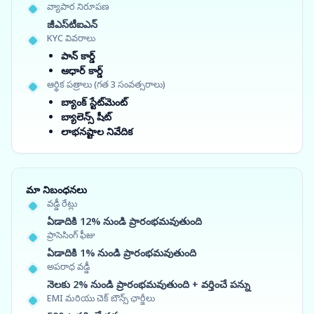
వ్యాపార నిరూపణ
జీఎస్‌టీఐఎన్
KYC వివరాలు
పాన్ కార్డ్
ఆధార్ కార్డ్
ఆర్థిక పత్రాలు (గత 3 సంవత్సరాలు)
బ్యాంక్ స్టేట్‌మెంట్
బ్యాలెన్స్ షీట్
లాభనష్టాల నివేదిక
మా నిబంధనలు
వడ్డీ రేట్లు
ఏడాదికి 12% నుండి ప్రారంభమవుతుంది
ప్రాసెసింగ్ ఫీజు
ఏడాదికి 1% నుండి ప్రారంభమవుతుంది
అపరాధ వడ్డీ
నెలకు 2% నుండి ప్రారంభమవుతుంది + వర్తించే పన్ను
EMI మరియు చెక్ బౌన్స్ ఛార్జీలు