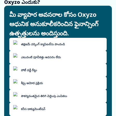
Oxyzo ఎందుకు?
మీ వ్యాపార అవసరాల కోసం Oxyzo
ఆధునిక అనుకూలీకరించిన ఫైనాన్సింగ్
ఉత్పత్తులను అందిస్తుంది.
తక్షణమే వర్కింగ్ క్యాపిటల్‌ను పొందండి
ఎటువంటి పూచీకత్తు అవసరం లేదు
పోటీ వడ్డీ రేట్లు
శీఘ్ర ఆమోద ప్రక్రియ
సౌకర్యవంతమైన తిరిగి చెల్లింపు ఎంపికలు
కనీస డాక్యుమెంటేషన్