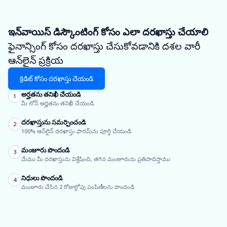
ఇన్‌వాయిస్ డిస్కౌంటింగ్ కోసం ఎలా దరఖాస్తు చేయాలి
ఫైనాన్సింగ్ కోసం దరఖాస్తు చేసుకోవడానికి దశల వారీ
ఆన్‌లైన్ ప్రక్రియ
క్రెడిట్ కోసం దరఖాస్తు చేయండి
అర్హతను తనిఖీ చేయండి
1
మీ లోన్ అర్హతను తనిఖీ చేయండి
దరఖాస్తును సమర్పించండి
2
100% ఆన్‌లైన్ దరఖాస్తు ఫారమ్‌ను పూర్తి చేయండి
మంజూరు పొందండి
3
మేము మీ దరఖాస్తును విశ్లేషించి, తగిన మంజూరును ప్రతిపాదిస్తాము
నిధులు పొందండి
4
మంజూరు చేసిన 2 రోజుల్లోపు పంపిణీలను పొందండి