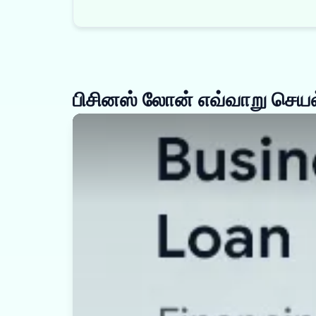
பிசினஸ் லோன் எவ்வாறு செயல