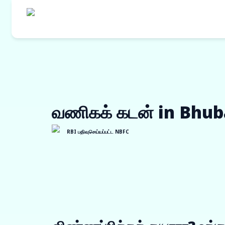
எங்களின் தயாரி
கொள்முதல் நி
வணிகக் கடன் in Bhu
ஒர்க் ஆர்டர் ப
இன்வாய்ஸ் டிஸ்
RBI பதிவுசெய்யப்பட்ட NBFC
விற்பனையாளர் 