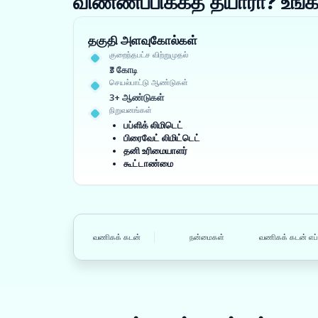
விண்ணப்பிக்கத் தயாரா? உ
தகுதி அளவுகோல்கள்
குறைந்தபட்ச விற்றுமுதல்
₹3 கோடி
செயல்பாட்டு ஆண்டுகள்
3+ ஆண்டுகள்
நிறுவனங்கள்
பப்ளிக் லிமிடெட்
பிரைவேட் லிமிட்டெட்
தனி உரிமையாளர்
கூட்டாண்மை
வணிகக் கடன்
நன்மைகள்
வணிகக் கடன் எப்