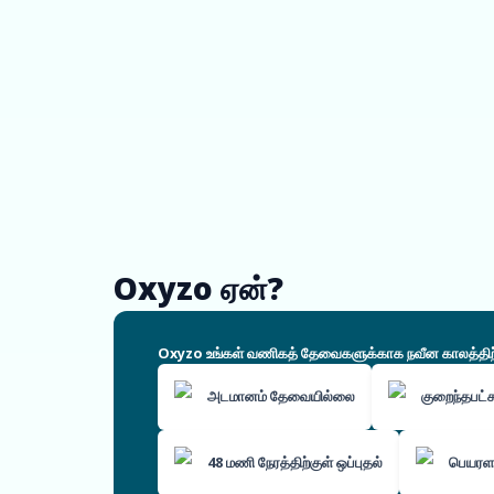
Oxyzo ஏன்?
Oxyzo உங்கள் வணிகத் தேவைகளுக்காக நவீன காலத்திற்கே
அடமானம் தேவையில்லை
குறைந்தபட
48 மணி நேரத்திற்குள் ஒப்புதல்
பெயரளவ