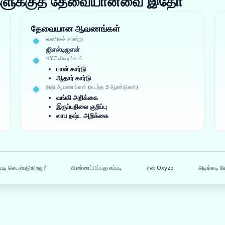
ங்களுக்குத் தேவையானவை இதோ
தேவையான ஆவணங்கள்
வணிகச் சான்று
ஜிஎஸ்டிஐஎன்
KYC விவரங்கள்
பான் கார்டு
ஆதார் கார்டு
நிதி ஆவணங்கள் (கடந்த 3 ஆண்டுகள்)
வங்கி அறிக்கை
இருப்புநிலை குறிப்பு
லாப நஷ்ட அறிக்கை
படி செயல்படுகிறது?
விண்ணப்பிப்பது எப்படி
ஏன் Oxyzo
அடிக்கடி க