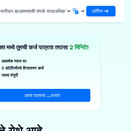
लॉगिन
ागीदार व्हा
आमच्याशी संपर्क साधा
अधिक
लॉगिन
English
मराठी
✓
तुमची कर्जे आणि संस्थांमध्ये प्रवेश करा
English
Marathi
्त मध्ये तुमची कर्ज पात्रता तपासा
2 मिनिटे!
DSA म्हणून लॉगिन करा
हिन्दी
বাংলা
िधा
आपल्या क्लायंटच्या व्यवस्थापनासाठी प्रवेश
Hindi
Bengali
ગુજરાતી
ਪੰਜਾਬੀ
आकर्षक व्याज दर
 शेअर करा
5 कोटींपर्यंतचे विनातारण कर्ज
Gujarati
Punjabi
मर आणि औद्योगिक रसायने
ଓଡ଼ିଆ
ಕನ್ನಡ
जलद मंजुरी
िकल्स आणि वैद्यकीय उपकरणे
Oriya
Kannada
தமிழ்
മലയാളം
आणि लहान उपकरणे
आता पात्रता تपासा!
Tamil
Malayalam
తెలుగు
Telugu
े येथे आहे