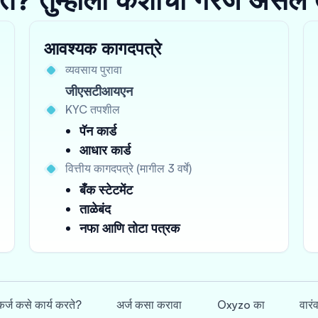
आवश्यक कागदपत्रे
व्यवसाय पुरावा
जीएसटीआयएन
KYC तपशील
पॅन कार्ड
आधार कार्ड
वित्तीय कागदपत्रे (मागील 3 वर्षे)
बँक स्टेटमेंट
ताळेबंद
नफा आणि तोटा पत्रक
र्ज कसे कार्य करते?
अर्ज कसा करावा
Oxyzo का
वारं