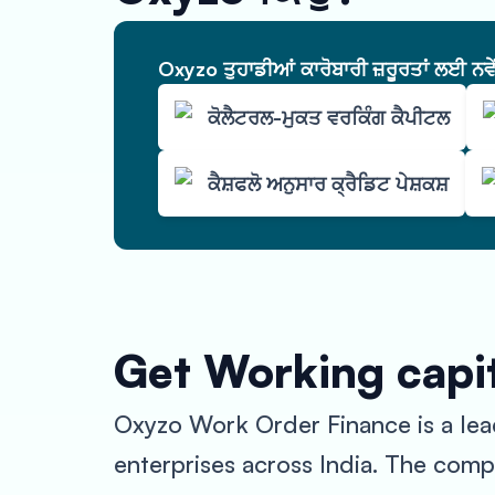
Oxyzo ਤੁਹਾਡੀਆਂ ਕਾਰੋਬਾਰੀ ਜ਼ਰੂਰਤਾਂ ਲਈ ਨਵ
ਕੋਲੈਟਰਲ-ਮੁਕਤ ਵਰਕਿੰਗ ਕੈਪੀਟਲ
ਕੈਸ਼ਫਲੋ ਅਨੁਸਾਰ ਕ੍ਰੈਡਿਟ ਪੇਸ਼ਕਸ਼
Get Working capit
Oxyzo Work Order Finance is a lead
enterprises across India. The comp