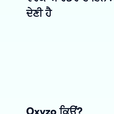
ਦੇਣੀ ਹੈ
Oxyzo ਕਿਉਂ?