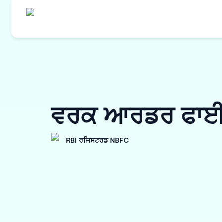
ਵਰਕ ਆਰਡਰ ਫਾਈਨ
RBI ਰਜਿਸਟਰਡ NBFC