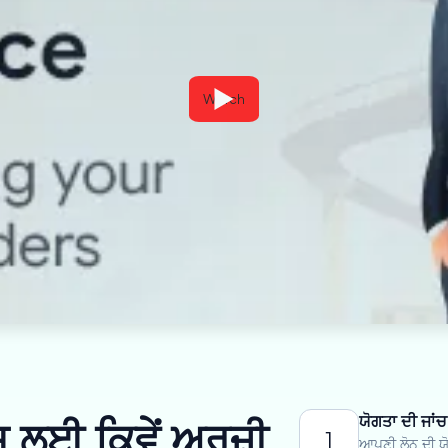
Watch
ਯੋਗਤਾ ਦੀ ਜਾਂਚ
ਲਈ ਕਿਵੇਂ ਅਰਜ਼ੀ
1
ਆਪਣੀ ਲੋਨ ਦੀ ਯੋ