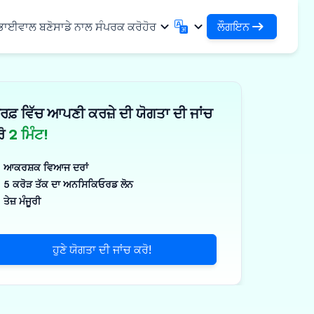
ਲੌਗਇਨ
 ਭਾਈਵਾਲ ਬਣੋ
ਸਾਡੇ ਨਾਲ ਸੰਪਰਕ ਕਰੋ
ਹੋਰ
ਲੌਗਇਨ
English
मराठी
ਆਪਣੇ ਕਰਜ਼ਿਆਂ ਅਤੇ ਸੰਸਥਾਵਾਂ ਤੱਕ ਪਹੁੰਚ ਕਰੋ
English
Marathi
ਰਫ਼ ਵਿੱਚ ਆਪਣੀ ਕਰਜ਼ੇ ਦੀ ਯੋਗਤਾ ਦੀ ਜਾਂਚ
DSA ਵਜੋਂ ਲੌਗਇਨ ਕਰੋ
हिन्दी
বাংলা
ਢਾਂਚਾ
ਆਪਣੇ ਗਾਹਕਾਂ ਦੇ ਪ੍ਰਬੰਧਨ ਲਈ ਪਹੁੰਚ
Hindi
Bengali
ਰੋ
2 ਮਿੰਟ!
ગુજરાતી
ਪੰਜਾਬੀ
ਸ ਸਾਂਝਾ ਕਰੋ
✓
 ਭਾਈਵਾਲ
Gujarati
Punjabi
ਆਕਰਸ਼ਕ ਵਿਆਜ ਦਰਾਂ
ਲੀਮਰ ਅਤੇ ਉਦਯੋਗਿਕ
ଓଡ଼ିଆ
ಕನ್ನಡ
5 ਕਰੋੜ ਤੱਕ ਦਾ ਅਨਸਿਕਿਓਰਡ ਲੋਨ
Oriya
Kannada
ਤੇਜ਼ ਮੰਜੂਰੀ
ਊਟੀਕਲ ਅਤੇ ਮੈਡੀਕਲ
தமிழ்
മലയാളം
Tamil
Malayalam
ਲਰ ਅਤੇ ਛੋਟੇ ਉਪਕਰਣ
తెలుగు
ਹੁਣੇ ਯੋਗਤਾ ਦੀ ਜਾਂਚ ਕਰੋ!
ਪक੍ਰਮ
Telugu