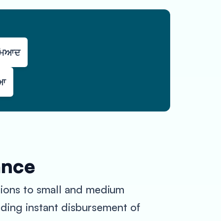
 ਮਿਆਦ
ਿਆ
ance
tions to small and medium
iding instant disbursement of