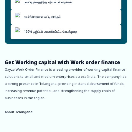
பணப்புழக்கத்திற்கு ஏற்ப கடன் வழங்கல்
கவர்ச்சிகரமான வட்டி விகிதம்
100% டிஜிட்டல் மயமாக்கப்பட்ட செயல்முறை
Get Working capital with Work order finance
Oxyzo Work Order Finance is a leading provider of working capital finance
solutions to small and medium enterprises across India. The company has
a strong presence in Telangana, providing instant disbursement of funds,
increasing revenue potential, and strengthening the supply chain of
businesses in the region.
About Telangana:
Telangana is a state in southern India, formed in 2014 after it was