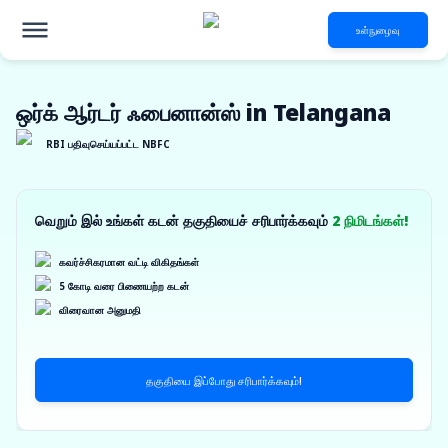
உள்நுழைவு
ஒர்க் ஆர்டர் ஃபைனான்ஸ் in Telangana
RBI பதிவுசெய்யப்பட்ட NBFC
வெறும் இல் உங்கள் கடன் தகுதியைச் சரிபார்க்கவும்
2 நிமிடங்கள்!
கவர்ச்சிகரமான வட்டி விகிதங்கள்
5 கோடி வரை பிணையற்ற கடன்
விரைவான அனுமதி
தகுதியை இப்போது சரிபார்க்கவும்!