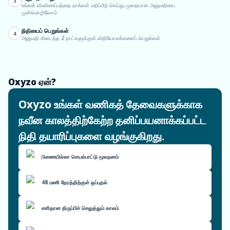
3
உங்கள் விண்ணப்பத்தை நாங்கள் மதிப்பீடு செய்து முறையான அனுமதியை
முன்மொழிவோம்
நிதியைப் பெறுங்கள்
4
அனுமதி கிடைத்த 2 நாட்களுக்குள் விநியோகங்களைப் பெறுங்கள்
Oxyzo ஏன்?
Oxyzo உங்கள் வணிகத் தேவைகளுக்காக
நவீன காலத்திற்கேற்ற தனிப்பயனாக்கப்பட்ட
நிதி தயாரிப்புகளை வழங்குகிறது.
பிணையில்லா செயல்பாட்டு மூலதனம்
48 மணி நேரத்திற்குள் ஒப்புதல்
எளிதான திருப்பிச் செலுத்தும் காலம்