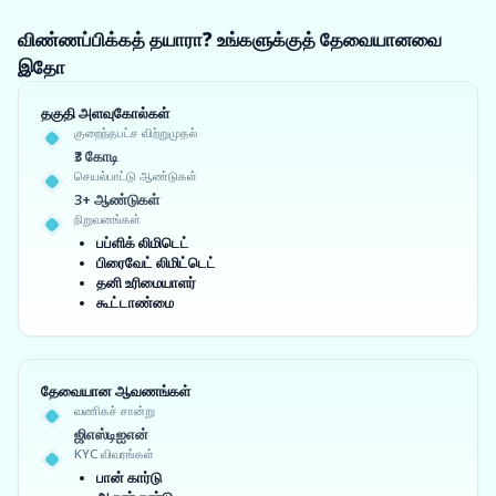
விண்ணப்பிக்கத் தயாரா? உங்களுக்குத் தேவையானவை
இதோ
தகுதி அளவுகோல்கள்
குறைந்தபட்ச விற்றுமுதல்
₹3 கோடி
செயல்பாட்டு ஆண்டுகள்
3+ ஆண்டுகள்
நிறுவனங்கள்
பப்ளிக் லிமிடெட்
பிரைவேட் லிமிட்டெட்
தனி உரிமையாளர்
கூட்டாண்மை
தேவையான ஆவணங்கள்
வணிகச் சான்று
ஜிஎஸ்டிஐஎன்
KYC விவரங்கள்
பான் கார்டு