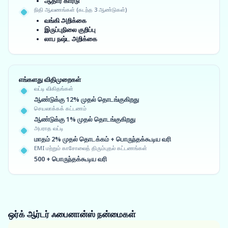
ஆதார் கார்டு
நிதி ஆவணங்கள் (கடந்த 3 ஆண்டுகள்)
வங்கி அறிக்கை
இருப்புநிலை குறிப்பு
லாப நஷ்ட அறிக்கை
எங்களது விதிமுறைகள்
வட்டி விகிதங்கள்
ஆண்டுக்கு 12% முதல் தொடங்குகிறது
செயலாக்கக் கட்டணம்
ஆண்டுக்கு 1% முதல் தொடங்குகிறது
அபராத வட்டி
மாதம் 2% முதல் தொடக்கம் + பொருந்தக்கூடிய வரி
EMI மற்றும் காசோலைத் திரும்புதல் கட்டணங்கள்
500 + பொருந்தக்கூடிய வரி
ஒர்க் ஆர்டர் ஃபைனான்ஸ்
நன்மைகள்