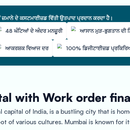
ੇਂ ਜ਼ਮਾਨੇ ਦੇ ਕਸਟਮਾਈਜ਼ਡ ਵਿੱਤੀ ਉਤਪਾਦ ਪ੍ਰਦਾਨ ਕਰਦਾ ਹੈ।
48 ਘੰਟਿਆਂ ਦੇ ਅੰਦਰ ਮਨਜ਼ੂਰੀ
ਆਸਾਨ ਮੁੜ-ਭੁਗਤਾਨ ਦੀ
ਆਕਰਸ਼ਕ ਵਿਆਜ ਦਰ
100% ਡਿਜੀਟਾਈਜ਼ਡ ਪ੍ਰਕਿਰ
al with Work order fin
apital of India, is a bustling city that is home
ot of various cultures. Mumbai is known for its