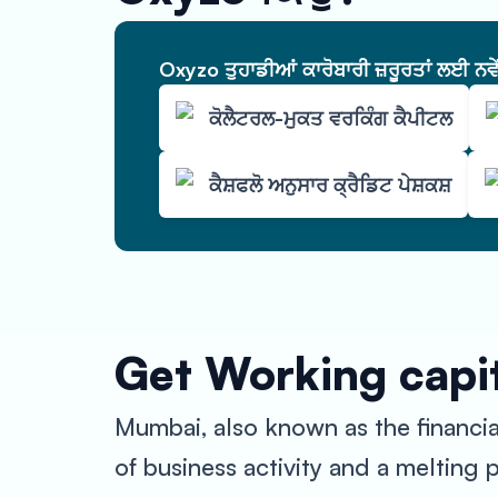
Oxyzo ਤੁਹਾਡੀਆਂ ਕਾਰੋਬਾਰੀ ਜ਼ਰੂਰਤਾਂ ਲਈ ਨਵ
ਕੋਲੈਟਰਲ-ਮੁਕਤ ਵਰਕਿੰਗ ਕੈਪੀਟਲ
ਕੈਸ਼ਫਲੋ ਅਨੁਸਾਰ ਕ੍ਰੈਡਿਟ ਪੇਸ਼ਕਸ਼
Get Working capit
Mumbai, also known as the financial c
of business activity and a melting p