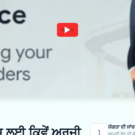
Watch
ਯੋਗਤਾ ਦੀ ਜਾਂਚ
ਲਈ ਕਿਵੇਂ ਅਰਜ਼ੀ
1
ਆਪਣੀ ਲੋਨ ਦੀ ਯੋ