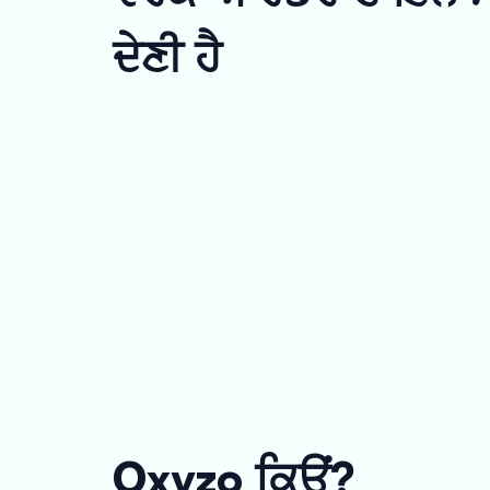
ਦੇਣੀ ਹੈ
Oxyzo ਕਿਉਂ?