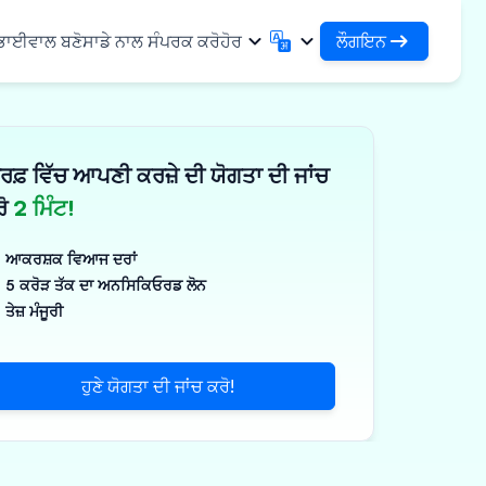
ਲੌਗਇਨ
 ਭਾਈਵਾਲ ਬਣੋ
ਸਾਡੇ ਨਾਲ ਸੰਪਰਕ ਕਰੋ
ਹੋਰ
ਲੌਗਇਨ
English
मराठी
ਆਪਣੇ ਕਰਜ਼ਿਆਂ ਅਤੇ ਸੰਸਥਾਵਾਂ ਤੱਕ ਪਹੁੰਚ ਕਰੋ
English
Marathi
ਰਫ਼ ਵਿੱਚ ਆਪਣੀ ਕਰਜ਼ੇ ਦੀ ਯੋਗਤਾ ਦੀ ਜਾਂਚ
DSA ਵਜੋਂ ਲੌਗਇਨ ਕਰੋ
हिन्दी
বাংলা
ਢਾਂਚਾ
ਆਪਣੇ ਗਾਹਕਾਂ ਦੇ ਪ੍ਰਬੰਧਨ ਲਈ ਪਹੁੰਚ
Hindi
Bengali
ਰੋ
2 ਮਿੰਟ!
ગુજરાતી
ਪੰਜਾਬੀ
ਸ ਸਾਂਝਾ ਕਰੋ
✓
 ਭਾਈਵਾਲ
Gujarati
Punjabi
ਆਕਰਸ਼ਕ ਵਿਆਜ ਦਰਾਂ
ਲੀਮਰ ਅਤੇ ਉਦਯੋਗਿਕ
ଓଡ଼ିଆ
ಕನ್ನಡ
5 ਕਰੋੜ ਤੱਕ ਦਾ ਅਨਸਿਕਿਓਰਡ ਲੋਨ
Oriya
Kannada
ਤੇਜ਼ ਮੰਜੂਰੀ
ਊਟੀਕਲ ਅਤੇ ਮੈਡੀਕਲ
தமிழ்
മലയാളം
Tamil
Malayalam
ਲਰ ਅਤੇ ਛੋਟੇ ਉਪਕਰਣ
తెలుగు
ਹੁਣੇ ਯੋਗਤਾ ਦੀ ਜਾਂਚ ਕਰੋ!
ਪक੍ਰਮ
Telugu