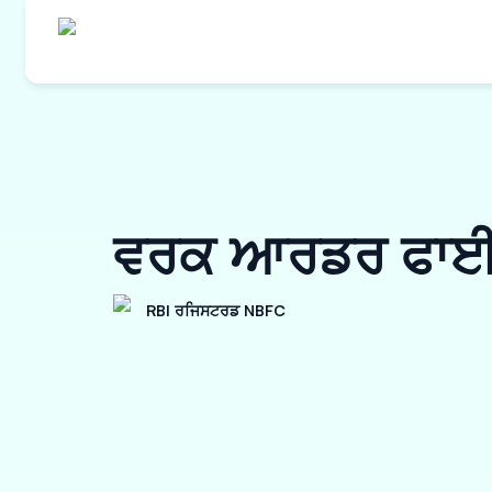
ਵਰਕ ਆਰਡਰ ਫਾਈਨ
RBI ਰਜਿਸਟਰਡ NBFC