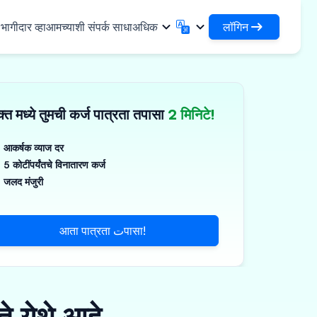
लॉगिन
ागीदार व्हा
आमच्याशी संपर्क साधा
अधिक
लॉगिन
English
मराठी
✓
तुमची कर्जे आणि संस्थांमध्ये प्रवेश करा
English
Marathi
्त मध्ये तुमची कर्ज पात्रता तपासा
2 मिनिटे!
DSA म्हणून लॉगिन करा
हिन्दी
বাংলা
िधा
आपल्या क्लायंटच्या व्यवस्थापनासाठी प्रवेश
Hindi
Bengali
ગુજરાતી
ਪੰਜਾਬੀ
आकर्षक व्याज दर
 शेअर करा
5 कोटींपर्यंतचे विनातारण कर्ज
Gujarati
Punjabi
मर आणि औद्योगिक रसायने
ଓଡ଼ିଆ
ಕನ್ನಡ
जलद मंजुरी
िकल्स आणि वैद्यकीय उपकरणे
Oriya
Kannada
தமிழ்
മലയാളം
आणि लहान उपकरणे
आता पात्रता تपासा!
Tamil
Malayalam
తెలుగు
Telugu
े येथे आहे