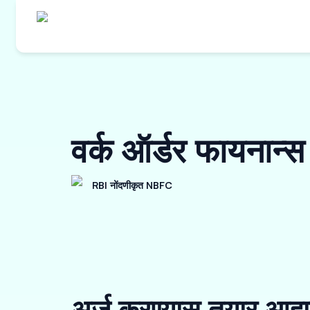
वर्क ऑर्डर फायना
RBI नोंदणीकृत NBFC
अर्ज करण्यास तयार आहा