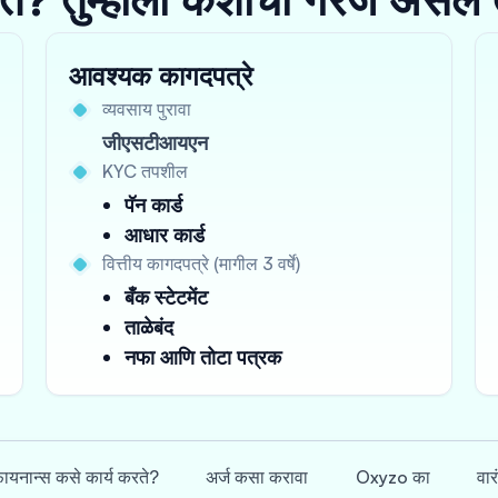
आवश्यक कागदपत्रे
व्यवसाय पुरावा
जीएसटीआयएन
KYC तपशील
पॅन कार्ड
आधार कार्ड
वित्तीय कागदपत्रे (मागील 3 वर्षे)
बँक स्टेटमेंट
ताळेबंद
नफा आणि तोटा पत्रक
फायनान्स कसे कार्य करते?
अर्ज कसा करावा
Oxyzo का
वार