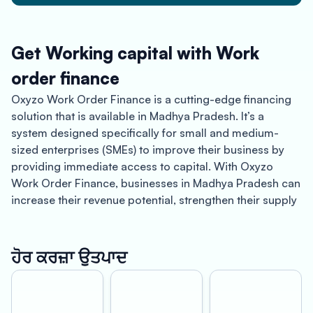
Get Working capital with Work
order finance
Oxyzo Work Order Finance is a cutting-edge financing
solution that is available in Madhya Pradesh. It’s a
system designed specifically for small and medium-
sized enterprises (SMEs) to improve their business by
providing immediate access to capital. With Oxyzo
Work Order Finance, businesses in Madhya Pradesh can
increase their revenue potential, strengthen their supply
chain, and experience the benefits of instant
disbursement.
ਹੋਰ ਕਰਜ਼ਾ ਉਤਪਾਦ
Madhya Pradesh is a landlocked state in central India,
and it is one of the largest states in the country. The state
is known for its rich cultural heritage, historical